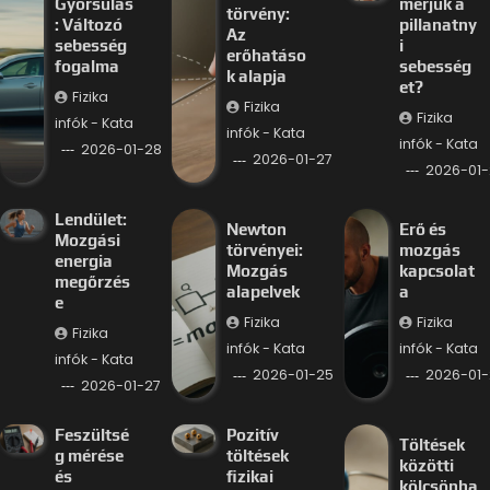
Gyorsulás
mérjük a
törvény:
: Változó
pillanatny
Az
sebesség
i
erőhatáso
fogalma
sebesség
k alapja
et?
Fizika
Fizika
Fizika
infók - Kata
infók - Kata
infók - Kata
2026-01-28
2026-01-27
2026-01-
Lendület:
Newton
Erő és
Mozgási
törvényei:
mozgás
energia
Mozgás
kapcsolat
megőrzés
alapelvek
a
e
Fizika
Fizika
Fizika
infók - Kata
infók - Kata
infók - Kata
2026-01-25
2026-01-
2026-01-27
Feszültsé
Pozitív
Töltések
g mérése
töltések
közötti
és
fizikai
kölcsönha