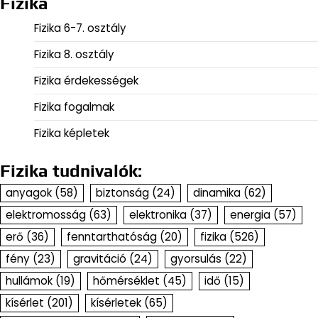
Fizika
Fizika 6-7. osztály
Fizika 8. osztály
Fizika érdekességek
Fizika fogalmak
Fizika képletek
Fizika tudnivalók:
anyagok
(58)
biztonság
(24)
dinamika
(62)
elektromosság
(63)
elektronika
(37)
energia
(57)
erő
(36)
fenntarthatóság
(20)
fizika
(526)
fény
(23)
gravitáció
(24)
gyorsulás
(22)
hullámok
(19)
hőmérséklet
(45)
idő
(15)
kísérlet
(201)
kísérletek
(65)