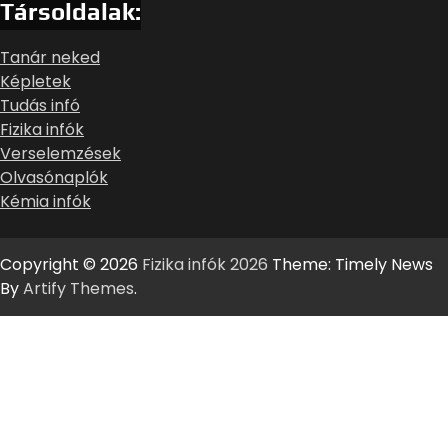
Társoldalak:
Tanár neked
Képletek
Tudás infó
Fizika infók
Verselemzések
Olvasónaplók
Kémia infók
Copyright © 2026
Fizika infók 2026
Theme: Timely News
By
Artify Themes
.