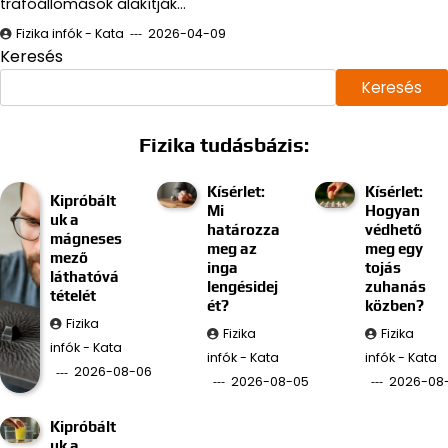
trafóállomások alakítják…
Fizika infók - Kata
2026-04-09
Keresés
Keresés
Fizika tudásbázis:
Kísérlet:
Kísérlet:
Kipróbált
Mi
Hogyan
uk a
határozza
védhető
mágneses
meg az
meg egy
mező
inga
tojás
láthatóvá
lengésidej
zuhanás
tételét
ét?
közben?
Fizika
Fizika
Fizika
infók - Kata
infók - Kata
infók - Kata
2026-08-06
2026-08-05
2026-08
Kipróbált
uk a