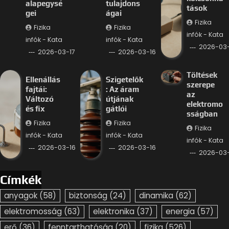
alapegysé
tulajdons
tások
gei
ágai
Fizika
Fizika
Fizika
infók - Kata
infók - Kata
infók - Kata
2026-03-
2026-03-17
2026-03-16
Töltések
Ellenállás
Szigetelők
szerepe
fajtái:
: Az áram
az
Változó
útjának
elektromo
és fix
gátlói
sságban
Fizika
Fizika
Fizika
infók - Kata
infók - Kata
infók - Kata
2026-03-16
2026-03-16
2026-03-
Címkék
anyagok
(58)
biztonság
(24)
dinamika
(62)
elektromosság
(63)
elektronika
(37)
energia
(57)
erő
(36)
fenntarthatóság
(20)
fizika
(526)