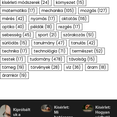
kísérleti módszerek
(24)
környezet
(15)
matematika
(17)
mechanika
(105)
mozgás
(127)
mérés
(42)
nyomás
(17)
oktatás
(116)
optika
(40)
példák
(18)
rezgés
(17)
sebesség
(45)
sport
(21)
szórakozás
(51)
súrlódás
(15)
tanulmány
(47)
tanulás
(42)
technika
(17)
technológia
(71)
természet
(52)
testek
(17)
tudomány
(478)
távolság
(15)
tömeg
(19)
törvények
(28)
víz
(36)
áram
(18)
áramkör
(19)
Kísérlet:
Kísérlet:
Kipróbált
Mi
Hogyan
uk a