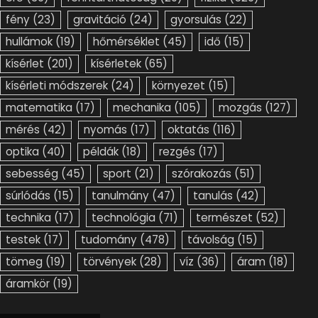
fény
(23)
gravitáció
(24)
gyorsulás
(22)
hullámok
(19)
hőmérséklet
(45)
idő
(15)
kísérlet
(201)
kísérletek
(65)
kísérleti módszerek
(24)
környezet
(15)
matematika
(17)
mechanika
(105)
mozgás
(127)
mérés
(42)
nyomás
(17)
oktatás
(116)
optika
(40)
példák
(18)
rezgés
(17)
sebesség
(45)
sport
(21)
szórakozás
(51)
súrlódás
(15)
tanulmány
(47)
tanulás
(42)
technika
(17)
technológia
(71)
természet
(52)
testek
(17)
tudomány
(478)
távolság
(15)
tömeg
(19)
törvények
(28)
víz
(36)
áram
(18)
áramkör
(19)