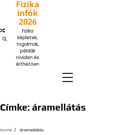
Fizika
Skip
to
infók
content
2026
Fizika
képletek,
fogalmak,
példák
röviden és
érthetően
Címke:
áramellátás
Home
áramellátás