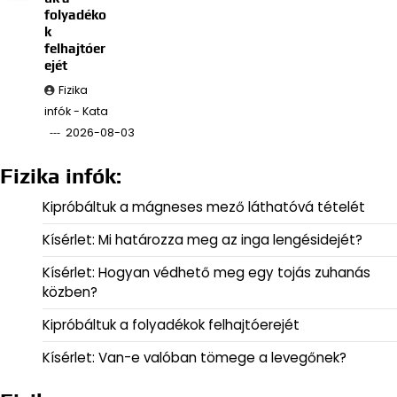
folyadéko
k
felhajtóer
ejét
Fizika
infók - Kata
2026-08-03
Fizika infók:
Kipróbáltuk a mágneses mező láthatóvá tételét
Kísérlet: Mi határozza meg az inga lengésidejét?
Kísérlet: Hogyan védhető meg egy tojás zuhanás
közben?
Kipróbáltuk a folyadékok felhajtóerejét
Kísérlet: Van-e valóban tömege a levegőnek?