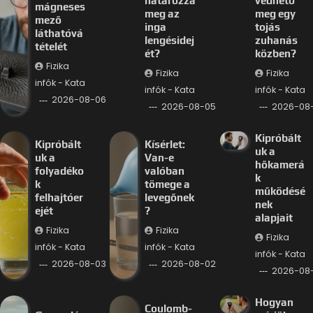
határozza
védhető
mágneses
meg az
meg egy
mező
inga
tojás
láthatóvá
lengésidej
zuhanás
tételét
ét?
közben?
Fizika
Fizika
Fizika
infók - Kata
infók - Kata
infók - Kata
2026-08-06
2026-08-05
2026-08
Kipróbált
Kipróbált
Kísérlet:
uk a
uk a
Van-e
hőkamerá
folyadéko
valóban
k
k
tömege a
működésé
felhajtóer
levegőnek
nek
ejét
?
alapjait
Fizika
Fizika
Fizika
infók - Kata
infók - Kata
infók - Kata
2026-08-03
2026-08-02
2026-08-
Hogyan
Coulomb-