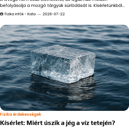
befolyásolja a mozgó tárgyak súrlódását is. Kísérletünkből…
Fizika infók - Kata
2026-07-22
Fizika érdekességek
Kísérlet: Miért úszik a jég a víz tetején?