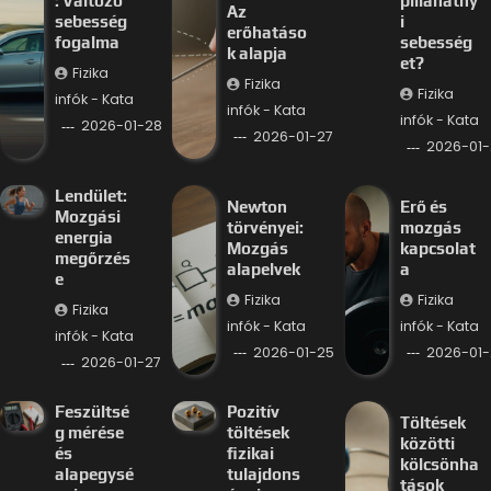
: Változó
pillanatny
Az
sebesség
i
erőhatáso
fogalma
sebesség
k alapja
et?
Fizika
Fizika
Fizika
infók - Kata
infók - Kata
infók - Kata
2026-01-28
2026-01-27
2026-01-
Lendület:
Newton
Erő és
Mozgási
törvényei:
mozgás
energia
Mozgás
kapcsolat
megőrzés
alapelvek
a
e
Fizika
Fizika
Fizika
infók - Kata
infók - Kata
infók - Kata
2026-01-25
2026-01-
2026-01-27
Feszültsé
Pozitív
Töltések
g mérése
töltések
közötti
és
fizikai
kölcsönha
alapegysé
tulajdons
tások