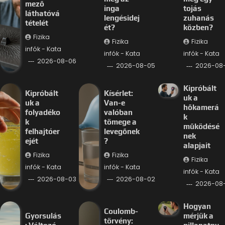
mező
inga
tojás
láthatóvá
lengésidej
zuhanás
tételét
ét?
közben?
Fizika
Fizika
Fizika
infók - Kata
infók - Kata
infók - Kata
2026-08-06
2026-08-05
2026-08
Kipróbált
Kipróbált
Kísérlet:
uk a
uk a
Van-e
hőkamerá
folyadéko
valóban
k
k
tömege a
működésé
felhajtóer
levegőnek
nek
ejét
?
alapjait
Fizika
Fizika
Fizika
infók - Kata
infók - Kata
infók - Kata
2026-08-03
2026-08-02
2026-08-
Hogyan
Coulomb-
Gyorsulás
mérjük a
törvény: