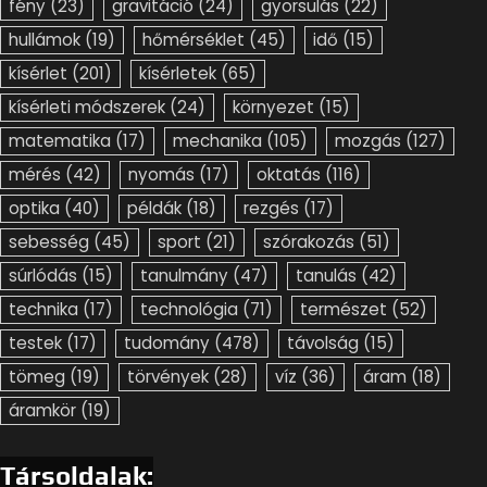
fény
(23)
gravitáció
(24)
gyorsulás
(22)
hullámok
(19)
hőmérséklet
(45)
idő
(15)
kísérlet
(201)
kísérletek
(65)
kísérleti módszerek
(24)
környezet
(15)
matematika
(17)
mechanika
(105)
mozgás
(127)
mérés
(42)
nyomás
(17)
oktatás
(116)
optika
(40)
példák
(18)
rezgés
(17)
sebesség
(45)
sport
(21)
szórakozás
(51)
súrlódás
(15)
tanulmány
(47)
tanulás
(42)
technika
(17)
technológia
(71)
természet
(52)
testek
(17)
tudomány
(478)
távolság
(15)
tömeg
(19)
törvények
(28)
víz
(36)
áram
(18)
áramkör
(19)
Társoldalak: