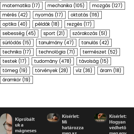
matematika
(17)
mechanika
(105)
mozgás
(127)
mérés
(42)
nyomás
(17)
oktatás
(116)
optika
(40)
példák
(18)
rezgés
(17)
sebesség
(45)
sport
(21)
szórakozás
(51)
súrlódás
(15)
tanulmány
(47)
tanulás
(42)
technika
(17)
technológia
(71)
természet
(52)
testek
(17)
tudomány
(478)
távolság
(15)
tömeg
(19)
törvények
(28)
víz
(36)
áram
(18)
áramkör
(19)
Kísérlet:
Kísérlet:
Kipróbált
Mi
Hogyan
uk a
határozza
védhető
mágneses
meg az
meg egy