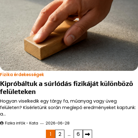
Fizika érdekességek
Kipróbáltuk a súrlódás fizikáját különböző
felületeken
Hogyan viselkedik egy tárgy fa, műanyag vagy üveg
felületen? Kísérletünk során meglepő eredményeket kaptunk:
a…
Fizika infók - Kata
2026-06-28
Bejegyzések
1
2
…
6