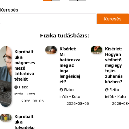
lapozása
Keresés
Keresés
Fizika tudásbázis:
Kísérlet:
Kísérlet:
Kipróbált
Mi
Hogyan
uk a
határozza
védhető
mágneses
meg az
meg egy
mező
inga
tojás
láthatóvá
lengésidej
zuhanás
tételét
ét?
közben?
Fizika
Fizika
Fizika
infók - Kata
infók - Kata
infók - Kata
2026-08-06
2026-08-05
2026-08
Kipróbált
uk a
folyadéko