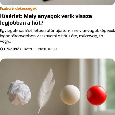
Fizika érdekességek
Kísérlet: Mely anyagok verik vissza
legjobban a hőt?
Egy izgalmas kísérletben utánajártunk, mely anyagok képesek
leghatékonyabban visszaverni a hőt. Fém, műanyag, fa
vagy…
Fizika infók - Kata
2026-07-10