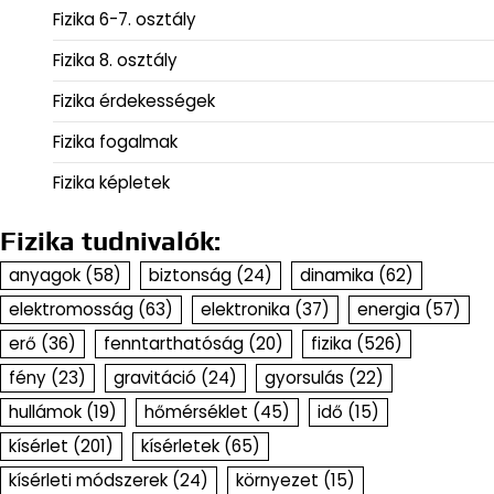
Fizika 6-7. osztály
Fizika 8. osztály
Fizika érdekességek
Fizika fogalmak
Fizika képletek
Fizika tudnivalók:
anyagok
(58)
biztonság
(24)
dinamika
(62)
elektromosság
(63)
elektronika
(37)
energia
(57)
erő
(36)
fenntarthatóság
(20)
fizika
(526)
fény
(23)
gravitáció
(24)
gyorsulás
(22)
hullámok
(19)
hőmérséklet
(45)
idő
(15)
kísérlet
(201)
kísérletek
(65)
kísérleti módszerek
(24)
környezet
(15)