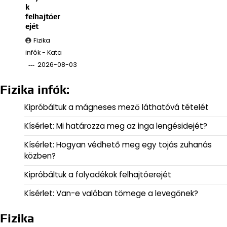
k
felhajtóer
ejét
Fizika
infók - Kata
2026-08-03
Fizika infók:
Kipróbáltuk a mágneses mező láthatóvá tételét
Kísérlet: Mi határozza meg az inga lengésidejét?
Kísérlet: Hogyan védhető meg egy tojás zuhanás
közben?
Kipróbáltuk a folyadékok felhajtóerejét
Kísérlet: Van-e valóban tömege a levegőnek?
Fizika