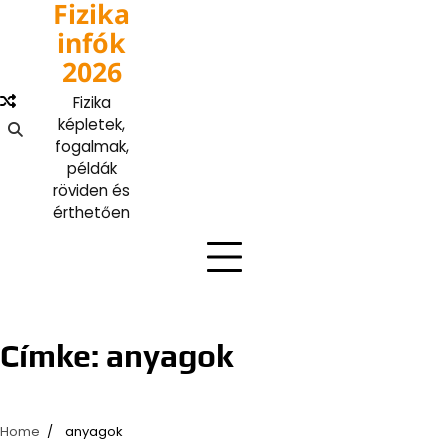
Fizika
Skip
to
infók
content
2026
Fizika
képletek,
fogalmak,
példák
röviden és
érthetően
Címke:
anyagok
Home
anyagok