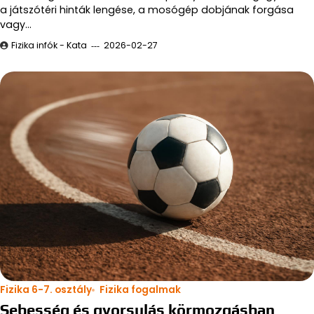
a játszótéri hinták lengése, a mosógép dobjának forgása
vagy…
Fizika infók - Kata
2026-02-27
Fizika 6-7. osztály
Fizika fogalmak
Sebesség és gyorsulás körmozgásban