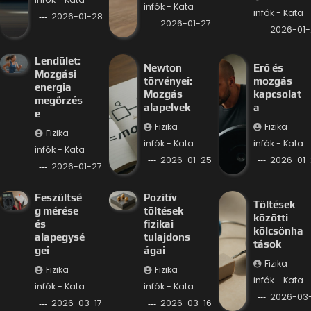
infók - Kata
infók - Kata
2026-01-28
2026-01-27
2026-01-
Lendület:
Newton
Erő és
Mozgási
törvényei:
mozgás
energia
Mozgás
kapcsolat
megőrzés
alapelvek
a
e
Fizika
Fizika
Fizika
infók - Kata
infók - Kata
infók - Kata
2026-01-25
2026-01-
2026-01-27
Feszültsé
Pozitív
Töltések
g mérése
töltések
közötti
és
fizikai
kölcsönha
alapegysé
tulajdons
tások
gei
ágai
Fizika
Fizika
Fizika
infók - Kata
infók - Kata
infók - Kata
2026-03-
2026-03-17
2026-03-16