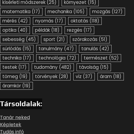
kísérleti módszerek
(25)
környezet
(15)
matematika
(17)
mechanika
(105)
mozgás
(127)
mérés
(42)
nyomás
(17)
oktatás
(118)
optika
(40)
példák
(18)
rezgés
(17)
sebesség
(45)
sport
(21)
szórakozás
(51)
súrlódás
(15)
tanulmány
(47)
tanulás
(42)
technika
(17)
technológia
(72)
természet
(52)
testek
(17)
tudomány
(482)
távolság
(15)
tömeg
(19)
törvények
(28)
víz
(37)
áram
(18)
áramkör
(19)
Társoldalak:
Tanár neked
Képletek
Tudás infó