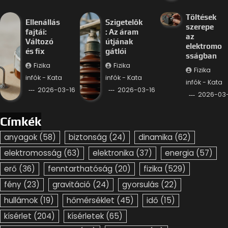
Töltések
Ellenállás
Szigetelők
szerepe
fajtái:
: Az áram
az
Változó
útjának
elektromo
és fix
gátlói
sságban
Fizika
Fizika
Fizika
infók - Kata
infók - Kata
infók - Kata
2026-03-16
2026-03-16
2026-03-
Címkék
anyagok
(58)
biztonság
(24)
dinamika
(62)
elektromosság
(63)
elektronika
(37)
energia
(57)
erő
(36)
fenntarthatóság
(20)
fizika
(529)
fény
(23)
gravitáció
(24)
gyorsulás
(22)
hullámok
(19)
hőmérséklet
(45)
idő
(15)
kísérlet
(204)
kísérletek
(65)