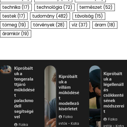
technika
(17)
technológia
(72)
természet
(52)
testek
(17)
tudomány
(482)
távolság
(15)
tömeg
(19)
törvények
(28)
víz
(37)
áram
(18)
áramkör
(19)
Kipróbált
uk a
Kipróbált
Kipróbált
tengerala
uk a
uk a
ttjáró
légellenáll
villám
működésé
ás
működésé
t
csökkenté
t
palackmo
sének
modellező
dell
módszerei
kísérletet
segítségé
t
Fizika
vel
Fizika
infók - Kata
Fizika
infók - Kata