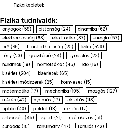
Fizika képletek
Fizika tudnivalók:
anyagok
(58)
biztonság
(24)
dinamika
(62)
elektromosság
(63)
elektronika
(37)
energia
(57)
erő
(36)
fenntarthatóság
(20)
fizika
(529)
fény
(23)
gravitáció
(24)
gyorsulás
(22)
hullámok
(19)
hőmérséklet
(45)
idő
(15)
kísérlet
(204)
kísérletek
(65)
kísérleti módszerek
(25)
környezet
(15)
matematika
(17)
mechanika
(105)
mozgás
(127)
mérés
(42)
nyomás
(17)
oktatás
(118)
optika
(40)
példák
(18)
rezgés
(17)
sebesség
(45)
sport
(21)
szórakozás
(51)
súrlódás
(15)
tanulmány
(47)
tanulás
(42)