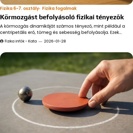
Fizika 6-7. osztály
Fizika fogalmak
Körmozgást befolyásoló fizikai tényezők
A körmozgás dinamikáját számos tényező, mint például a
centripetális erő, tömeg és sebesség befolyásolja. Ezek…
Fizika infók - Kata
2026-01-28