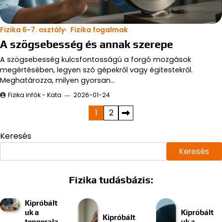
Fizika 6-7. osztály
Fizika fogalmak
A szögsebesség és annak szerepe
A szögsebesség kulcsfontosságú a forgó mozgások
megértésében, legyen szó gépekről vagy égitestekről.
Meghatározza, milyen gyorsan…
Fizika infók - Kata
2026-01-24
Bejegyzések
1
2
lapozása
Keresés
Keresés
Fizika tudásbázis:
Kipróbált
uk a
Kipróbált
Kipróbált
tengerala
uk a