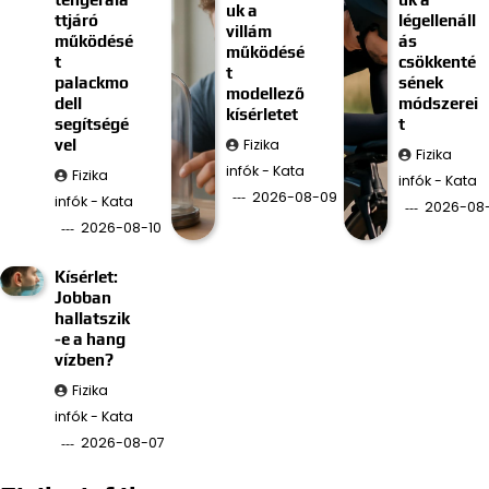
uk a
ttjáró
légellenáll
villám
működésé
ás
működésé
t
csökkenté
t
palackmo
sének
modellező
dell
módszerei
kísérletet
segítségé
t
Fizika
vel
Fizika
infók - Kata
Fizika
infók - Kata
2026-08-09
infók - Kata
2026-08
2026-08-10
Kísérlet:
Jobban
hallatszik
-e a hang
vízben?
Fizika
infók - Kata
2026-08-07