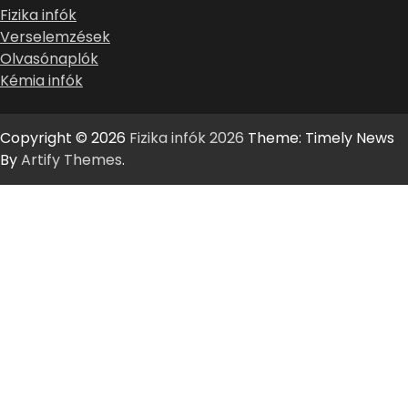
Fizika infók
Verselemzések
Olvasónaplók
Kémia infók
Copyright © 2026
Fizika infók 2026
Theme: Timely News
By
Artify Themes
.