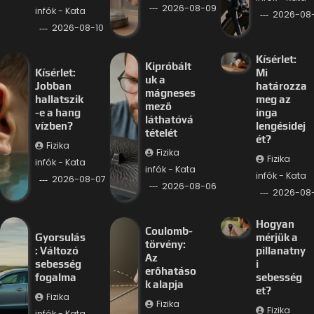
2026-08-09
infók - Kata
2026-08
2026-08-10
Kísérlet:
Kipróbált
Kísérlet:
Mi
uk a
Jobban
határozza
mágneses
hallatszik
meg az
mező
-e a hang
inga
láthatóvá
vízben?
lengésidej
tételét
ét?
Fizika
Fizika
Fizika
infók - Kata
infók - Kata
infók - Kata
2026-08-07
2026-08-06
2026-08
Hogyan
Coulomb-
Gyorsulás
mérjük a
törvény:
: Változó
pillanatny
Az
sebesség
i
erőhatáso
fogalma
sebesség
k alapja
et?
Fizika
Fizika
Fizika
infók - Kata