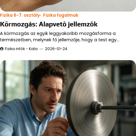
Fizika 6-7. osztály
Fizika fogalmak
Körmozgás: Alapvető jellemzők
A körmozgás az egyik leggyakoribb mozgásforma a
természetben, melynek fő jellemzője, hogy a test egy…
Fizika infók - Kata
2026-01-24