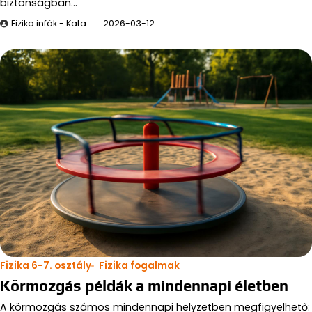
biztonságban…
Fizika infók - Kata
2026-03-12
Fizika 6-7. osztály
Fizika fogalmak
Körmozgás példák a mindennapi életben
A körmozgás számos mindennapi helyzetben megfigyelhető: