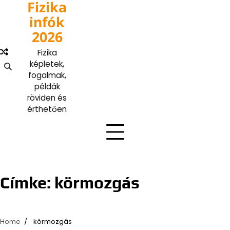
Fizika
Skip
to
infók
content
2026
Fizika
képletek,
fogalmak,
példák
röviden és
érthetően
Címke:
körmozgás
Home
körmozgás