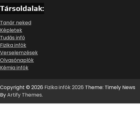
Társoldalak:
Tanár neked
Képletek
Tudás infó
Fizika infók
Verselemzések
Olvasónaplók
Kémia infók
Copyright © 2026
Fizika infók 2026
Theme: Timely News
By
Artify Themes
.