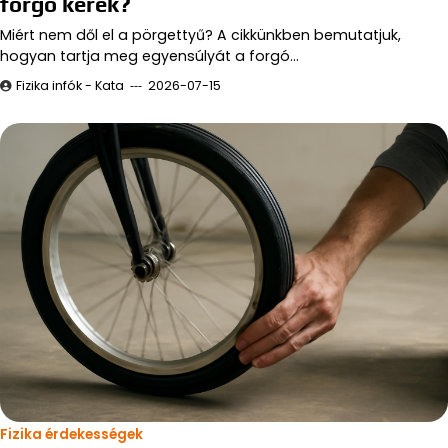
forgó kerék?
Miért nem dől el a pörgettyű? A cikkünkben bemutatjuk,
hogyan tartja meg egyensúlyát a forgó…
Fizika infók - Kata
2026-07-15
Fizika érdekességek