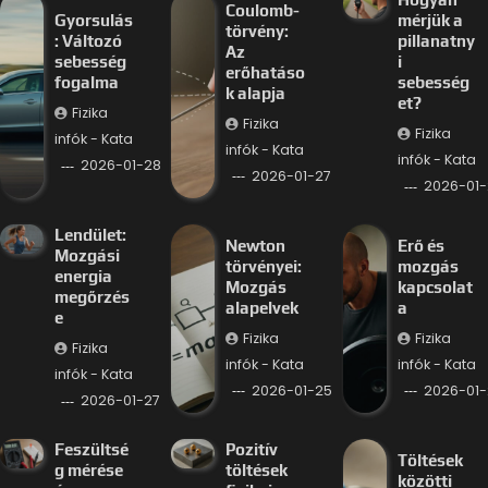
Coulomb-
Gyorsulás
mérjük a
törvény:
: Változó
pillanatny
Az
sebesség
i
erőhatáso
fogalma
sebesség
k alapja
et?
Fizika
Fizika
Fizika
infók - Kata
infók - Kata
infók - Kata
2026-01-28
2026-01-27
2026-01-
Lendület:
Newton
Erő és
Mozgási
törvényei:
mozgás
energia
Mozgás
kapcsolat
megőrzés
alapelvek
a
e
Fizika
Fizika
Fizika
infók - Kata
infók - Kata
infók - Kata
2026-01-25
2026-01-
2026-01-27
Feszültsé
Pozitív
Töltések
g mérése
töltések
közötti