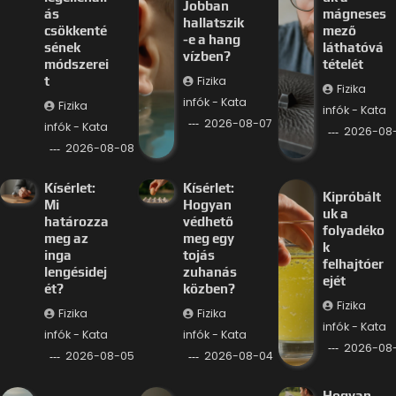
Jobban
ás
mágneses
hallatszik
csökkenté
mező
-e a hang
sének
láthatóvá
vízben?
módszerei
tételét
Fizika
t
Fizika
infók - Kata
Fizika
infók - Kata
2026-08-07
infók - Kata
2026-08
2026-08-08
Kísérlet:
Kísérlet:
Kipróbált
Mi
Hogyan
uk a
határozza
védhető
folyadéko
meg az
meg egy
k
inga
tojás
felhajtóer
lengésidej
zuhanás
ejét
ét?
közben?
Fizika
Fizika
Fizika
infók - Kata
infók - Kata
infók - Kata
2026-08
2026-08-05
2026-08-04
Hogyan