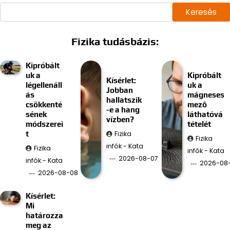
Keresés
Fizika tudásbázis:
Kipróbált
uk a
Kipróbált
Kísérlet:
légellenáll
uk a
Jobban
ás
mágneses
hallatszik
csökkenté
mező
-e a hang
sének
láthatóvá
vízben?
módszerei
tételét
Fizika
t
Fizika
infók - Kata
Fizika
infók - Kata
2026-08-07
infók - Kata
2026-08
2026-08-08
Kísérlet:
Mi
határozza
meg az