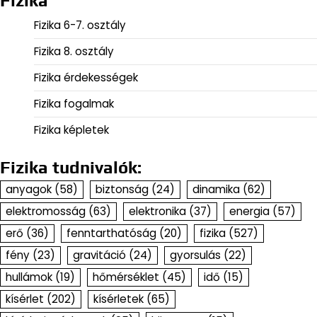
Fizika
Fizika 6-7. osztály
Fizika 8. osztály
Fizika érdekességek
Fizika fogalmak
Fizika képletek
Fizika tudnivalók:
anyagok
(58)
biztonság
(24)
dinamika
(62)
elektromosság
(63)
elektronika
(37)
energia
(57)
erő
(36)
fenntarthatóság
(20)
fizika
(527)
fény
(23)
gravitáció
(24)
gyorsulás
(22)
hullámok
(19)
hőmérséklet
(45)
idő
(15)
kísérlet
(202)
kísérletek
(65)