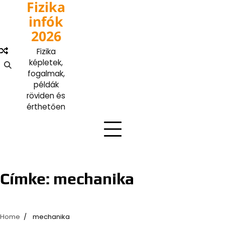
Fizika
Skip
to
infók
content
2026
Fizika
képletek,
fogalmak,
példák
röviden és
érthetően
Címke:
mechanika
Home
mechanika