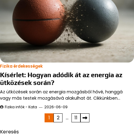
Fizika érdekességek
Kísérlet: Hogyan adódik át az energia az
ütközések során?
Az ütközések során az energia mozgásból hővé, hanggá
vagy más testek mozgásává alakulhat át. Cikkünkben…
Fizika infók - Kata
2026-06-09
Bejegyzések
1
2
…
11
lapozása
Keresés