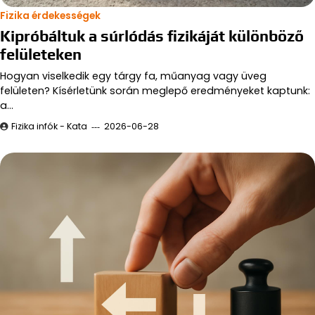
Fizika érdekességek
Kipróbáltuk a súrlódás fizikáját különböző
felületeken
Hogyan viselkedik egy tárgy fa, műanyag vagy üveg
felületen? Kísérletünk során meglepő eredményeket kaptunk:
a…
Fizika infók - Kata
2026-06-28