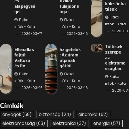
és
fizikai
kölcsönha
alapegysé
tulajdons
tások
gei
ágai
Fizika
Fizika
Fizika
infók - Kata
infók - Kata
infók - Kata
2026-03-
2026-03-17
2026-03-16
Töltések
Ellenállás
Szigetelők
szerepe
fajtái:
: Az áram
az
Változó
útjának
elektromo
és fix
gátlói
sságban
Fizika
Fizika
Fizika
infók - Kata
infók - Kata
infók - Kata
2026-03-16
2026-03-16
2026-03-
Címkék
anyagok
(58)
biztonság
(24)
dinamika
(62)
elektromosság
(63)
elektronika
(37)
energia
(57)