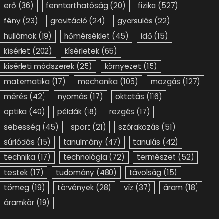
erő
(36)
fenntarthatóság
(20)
fizika
(527)
fény
(23)
gravitáció
(24)
gyorsulás
(22)
hullámok
(19)
hőmérséklet
(45)
idő
(15)
kísérlet
(202)
kísérletek
(65)
kísérleti módszerek
(25)
környezet
(15)
matematika
(17)
mechanika
(105)
mozgás
(127)
mérés
(42)
nyomás
(17)
oktatás
(116)
optika
(40)
példák
(18)
rezgés
(17)
sebesség
(45)
sport
(21)
szórakozás
(51)
súrlódás
(15)
tanulmány
(47)
tanulás
(42)
technika
(17)
technológia
(72)
természet
(52)
testek
(17)
tudomány
(480)
távolság
(15)
tömeg
(19)
törvények
(28)
víz
(37)
áram
(18)
áramkör
(19)