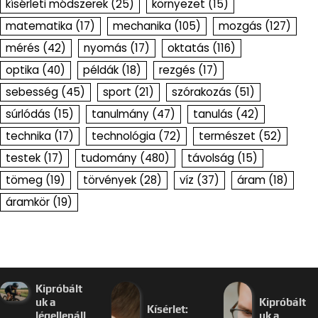
kísérleti módszerek
(25)
környezet
(15)
matematika
(17)
mechanika
(105)
mozgás
(127)
mérés
(42)
nyomás
(17)
oktatás
(116)
optika
(40)
példák
(18)
rezgés
(17)
sebesség
(45)
sport
(21)
szórakozás
(51)
súrlódás
(15)
tanulmány
(47)
tanulás
(42)
technika
(17)
technológia
(72)
természet
(52)
testek
(17)
tudomány
(480)
távolság
(15)
tömeg
(19)
törvények
(28)
víz
(37)
áram
(18)
áramkör
(19)
Kipróbált
uk a
Kipróbált
Kísérlet:
légellenáll
uk a