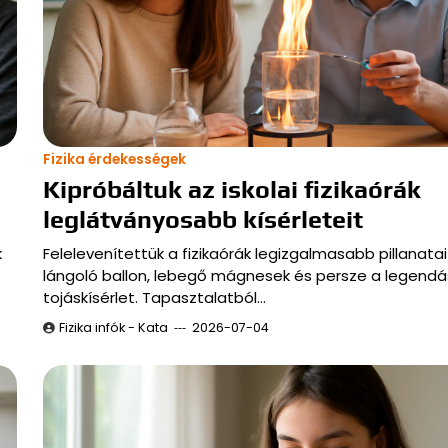
Fizika érdekességek
Kipróbáltuk az iskolai fizikaórák
leglátványosabb kísérleteit
k
Felelevenítettük a fizikaórák legizgalmasabb pillanatai
lángoló ballon, lebegő mágnesek és persze a legendá
tojáskísérlet. Tapasztalatból…
Fizika infók - Kata
2026-07-04