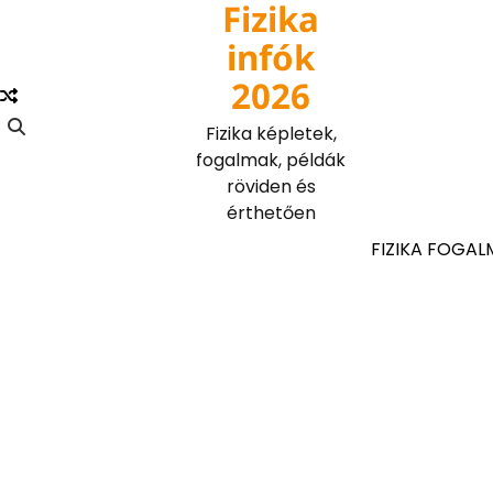
Fizika
Skip
to
infók
content
2026
Fizika képletek,
fogalmak, példák
röviden és
érthetően
FIZIKA FOGAL