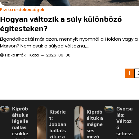
Fizika érdekességek
Hogyan változik a súly különböző
égitesteken?
Elgondolkodtál már azon, mennyit nyomnál a Holdon vagy a
Marson? Nem csak a súlyod változna,…
Fizika infók - Kata
2026-06-06
Bejegyzések
1
lapozása
Kiprób
Gyorsu
Kísérle
Kiprób
áltuk a
lás:
t:
áltuk a
légelle
Változ
Jobban
mágne
nállás
ó
hallats
ses
csökke
sebess
zik-e a
mező