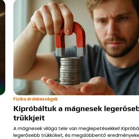
Fizika érdekességek
Kipróbáltuk a mágnesek legerőse
trükkjeit
A mágnesek világa tele van meglepetésekkel! Kipróbá
legerősebb trükköket, és megdöbbentő eredmények