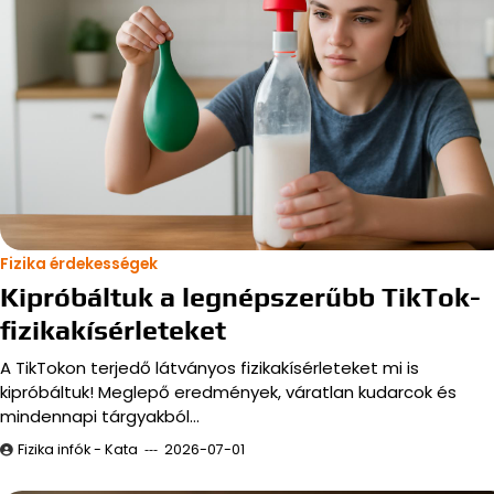
Fizika érdekességek
Kipróbáltuk a legnépszerűbb TikTok-
fizikakísérleteket
A TikTokon terjedő látványos fizikakísérleteket mi is
kipróbáltuk! Meglepő eredmények, váratlan kudarcok és
mindennapi tárgyakból…
Fizika infók - Kata
2026-07-01