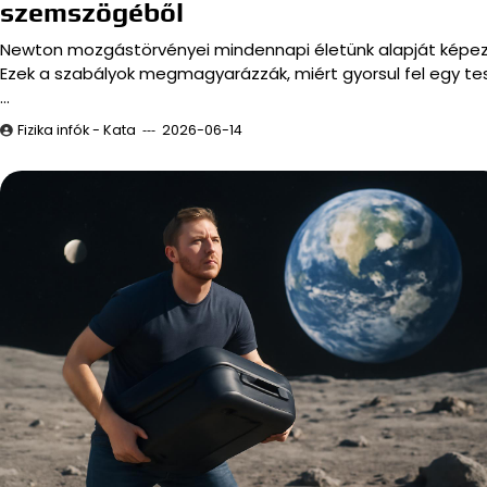
szemszögéből
Newton mozgástörvényei mindennapi életünk alapját képezi
Ezek a szabályok megmagyarázzák, miért gyorsul fel egy tes
…
Fizika infók - Kata
2026-06-14