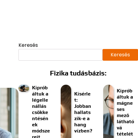
Keresés
Keresés
Fizika tudásbázis:
Kiprób
Kiprób
áltuk a
Kísérle
áltuk a
légelle
t:
mágne
nállás
Jobban
ses
csökke
hallats
mező
ntésén
zik-e a
látható
ek
hang
vá
módsze
vízben?
tételét
reit