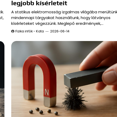
legjobb kísérleteit
k.
A statikus elektromosság izgalmas világába merültünk
t,
mindennapi tárgyakat használtunk, hogy látványos
kísérleteket végezzünk. Meglepő eredmények,…
Fizika infók - Kata
2026-06-14