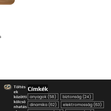
s
Töltés
Címkék
ek
anyagok
(58)
biztonság
(24)
közötti
kölcsö
dinamika
(62)
elektromosság
(63)
nhatás