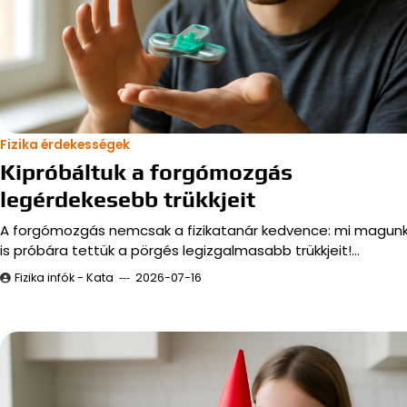
Fizika érdekességek
Kipróbáltuk a forgómozgás
legérdekesebb trükkjeit
A forgómozgás nemcsak a fizikatanár kedvence: mi magun
is próbára tettük a pörgés legizgalmasabb trükkjeit!…
Fizika infók - Kata
2026-07-16