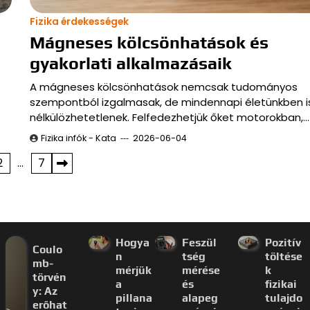
Fizika érdekességek
Mágneses kölcsönhatások és
gyakorlati alkalmazásaik
A mágneses kölcsönhatások nemcsak tudományos
szempontból izgalmasak, de mindennapi életünkben i
nélkülözhetetlenek. Felfedezhetjük őket motorokban,…
Fizika infók - Kata
2026-06-04
2
…
7
Hogya
Feszül
Pozitív
Coulo
n
tség
töltése
mb-
mérjük
mérése
k
törvén
a
és
fizikai
y: Az
pillana
alapeg
tulajdo
erőhat