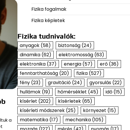
Fizika fogalmak
Fizika képletek
Fizika tudnivalók:
anyagok
(58)
biztonság
(24)
dinamika
(62)
elektromosság
(63)
elektronika
(37)
energia
(57)
erő
(36)
fenntarthatóság
(20)
fizika
(527)
fény
(23)
gravitáció
(24)
gyorsulás
(22)
hullámok
(19)
hőmérséklet
(45)
idő
(15)
bb
kísérlet
(202)
kísérletek
(65)
kísérleti módszerek
(25)
környezet
(15)
matematika
(17)
mechanika
(105)
ltuk a
et
mozgás
(127)
mérés
(42)
nyomás
(17)