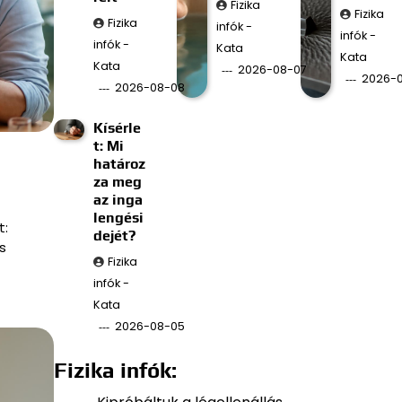
Fizika
Fizika
Fizika
infók -
infók -
infók -
Kata
Kata
Kata
2026-08-07
2026-
2026-08-08
Kísérle
t: Mi
határoz
za meg
az inga
lengési
t:
dejét?
s
Fizika
infók -
Kata
2026-08-05
Fizika infók: