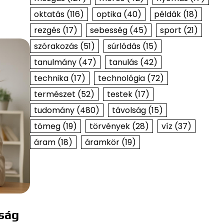
oktatás
(116)
optika
(40)
példák
(18)
rezgés
(17)
sebesség
(45)
sport
(21)
szórakozás
(51)
súrlódás
(15)
tanulmány
(47)
tanulás
(42)
technika
(17)
technológia
(72)
természet
(52)
testek
(17)
tudomány
(480)
távolság
(15)
tömeg
(19)
törvények
(28)
víz
(37)
áram
(18)
áramkör
(19)
sság