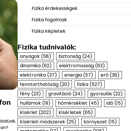
Fizika érdekességek
Fizika fogalmak
Fizika képletek
Fizika tudnivalók:
anyagok
(58)
biztonság
(24)
dinamika
(62)
elektromosság
(63)
elektronika
(37)
energia
(57)
erő
(36)
fenntarthatóság
(20)
fizika
(527)
fény
(23)
gravitáció
(24)
gyorsulás
(22)
efon
hullámok
(19)
hőmérséklet
(45)
idő
(15)
kísérlet
(202)
kísérletek
(65)
dalúak,
kísérleti módszerek
(25)
környezet
(15)
ban?