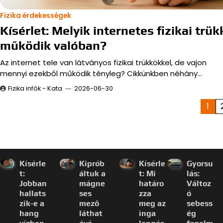
Fizika érdekességek
Kísérlet: Melyik internetes fizikai trük
működik valóban?
Az internet tele van látványos fizikai trükkökkel, de vajon
mennyi ezekből működik tényleg? Cikkünkben néhány…
Fizika infók - Kata
2026-06-30
Bejegyzések
1
lapozása
Kísérle
Kiprób
Kísérle
Gyorsu
t:
áltuk a
t: Mi
lás:
Jobban
mágne
határo
Változ
hallats
ses
zza
ó
zik-e a
mező
meg az
sebess
hang
láthat
inga
ég