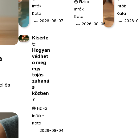
Fizika
infók -
infók -
infók -
Kata
Kata
Kata
2026-08-07
2026-
2026-08-06
Kísérle
t:
Hogyan
védhet
a
ő meg
egy
tojás
zuhaná
al és
s
közben
?
Fizika
infók -
Kata
2026-08-04