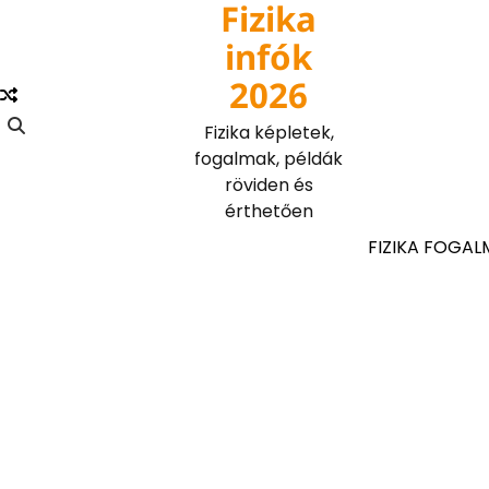
Fizika
Skip
to
infók
content
2026
Fizika képletek,
fogalmak, példák
röviden és
érthetően
FIZIKA FOGAL