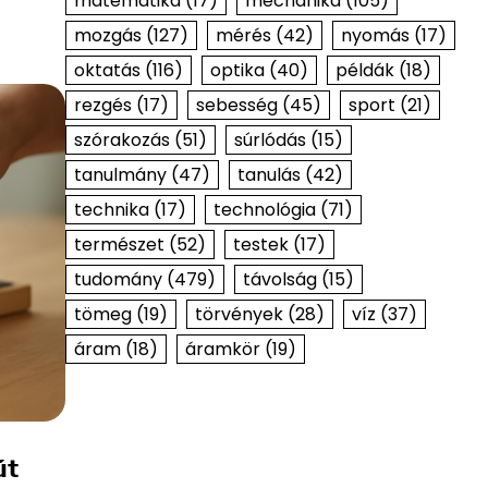
matematika
(17)
mechanika
(105)
mozgás
(127)
mérés
(42)
nyomás
(17)
oktatás
(116)
optika
(40)
példák
(18)
rezgés
(17)
sebesség
(45)
sport
(21)
szórakozás
(51)
súrlódás
(15)
tanulmány
(47)
tanulás
(42)
technika
(17)
technológia
(71)
természet
(52)
testek
(17)
tudomány
(479)
távolság
(15)
tömeg
(19)
törvények
(28)
víz
(37)
áram
(18)
áramkör
(19)
út