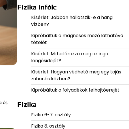
Fizika infók:
Kísérlet: Jobban hallatszik-e a hang
vízben?
Kipróbáltuk a mágneses mező láthatóvá
tételét
Kísérlet: Mi határozza meg az inga
lengésidejét?
Kísérlet: Hogyan védhető meg egy tojás
zuhanás közben?
Kipróbáltuk a folyadékok felhajtóerejét
ről,
Fizika
Fizika 6-7. osztály
Fizika 8. osztály