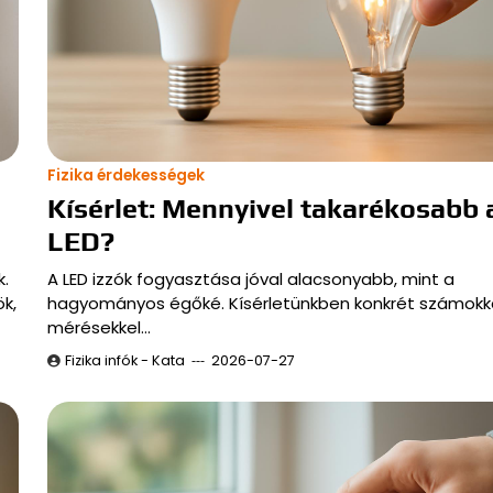
Fizika érdekességek
Kísérlet: Mennyivel takarékosabb 
LED?
k.
A LED izzók fogyasztása jóval alacsonyabb, mint a
k,
hagyományos égőké. Kísérletünkben konkrét számokk
mérésekkel…
Fizika infók - Kata
2026-07-27