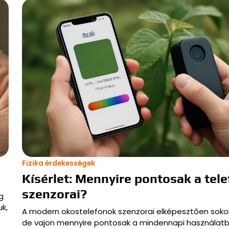
Fizika érdekességek
Kísérlet: Mennyire pontosak a tel
szenzorai?
g
k,
A modern okostelefonok szenzorai elképesztően sokol
de vajon mennyire pontosak a mindennapi használat