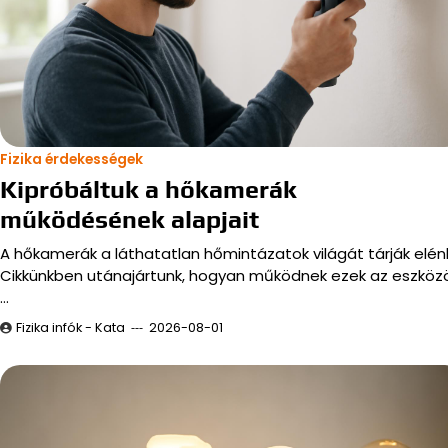
Fizika érdekességek
Kipróbáltuk a hőkamerák
működésének alapjait
A hőkamerák a láthatatlan hőmintázatok világát tárják elén
Cikkünkben utánajártunk, hogyan működnek ezek az eszközö
…
Fizika infók - Kata
2026-08-01