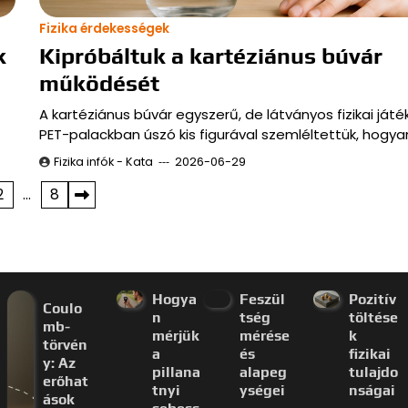
Fizika érdekességek
k
Kipróbáltuk a kartéziánus búvár
működését
A kartéziánus búvár egyszerű, de látványos fizikai játé
PET-palackban úszó kis figurával szemléltettük, hogya
Fizika infók - Kata
2026-06-29
2
…
8
Hogya
Feszül
Pozitív
Coulo
n
tség
töltése
mb-
mérjük
mérése
k
törvén
a
és
fizikai
y: Az
pillana
alapeg
tulajdo
erőhat
tnyi
ységei
nságai
ások