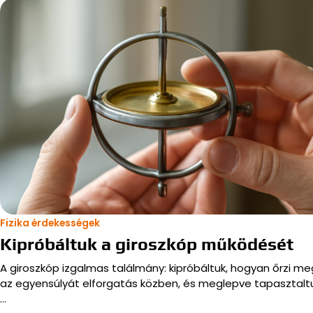
Fizika érdekességek
Kipróbáltuk a giroszkóp működését
A giroszkóp izgalmas találmány: kipróbáltuk, hogyan őrzi me
az egyensúlyát elforgatás közben, és meglepve tapasztaltu
…