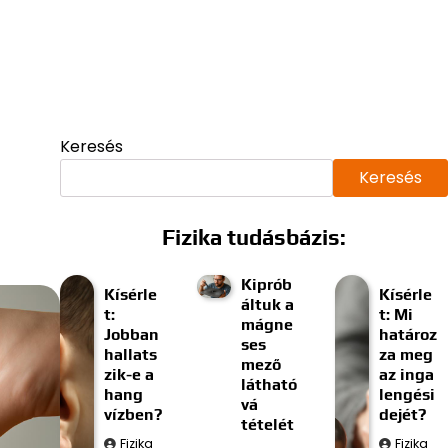
Keresés
Keresés
Fizika tudásbázis:
Kiprób
Kísérle
Kísérle
áltuk a
t:
t: Mi
mágne
Jobban
határoz
ses
hallats
za meg
mező
zik-e a
az inga
látható
hang
lengési
vá
vízben?
dejét?
tételét
Fizika
Fizika