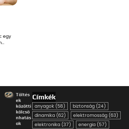
k: egy
n…
Töltés
Címkék
ek
anyagok
(58)
biztonság
(24)
közötti
kölcsö
dinamika
(62)
elektromosság
(63)
nhatás
ok
elektronika
(37)
energia
(57)