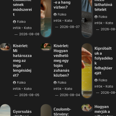
-e a hang
sének
láthatóvá
vízben?
módszerei
tételét
Fizika
t
Fizika
infók - Kata
Fizika
infók - Kata
2026-08-07
infók - Kata
2026-08
2026-08-08
Kísérlet:
Kísérlet:
Kipróbált
Mi
Hogyan
uk a
határozza
védhető
folyadéko
meg az
meg egy
k
inga
tojás
felhajtóer
lengésidej
zuhanás
ejét
ét?
közben?
Fizika
Fizika
Fizika
infók - Kata
infók - Kata
infók - Kata
2026-08
2026-08-05
2026-08-04
Hogyan
Coulomb-
Gyorsulás
mérjük a
törvény: