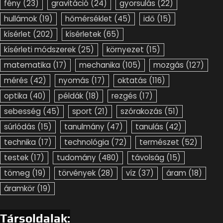
fény
(23)
gravitáció
(24)
gyorsulás
(22)
hullámok
(19)
hőmérséklet
(45)
idő
(15)
kísérlet
(202)
kísérletek
(65)
kísérleti módszerek
(25)
környezet
(15)
matematika
(17)
mechanika
(105)
mozgás
(127)
mérés
(42)
nyomás
(17)
oktatás
(116)
optika
(40)
példák
(18)
rezgés
(17)
sebesség
(45)
sport
(21)
szórakozás
(51)
súrlódás
(15)
tanulmány
(47)
tanulás
(42)
technika
(17)
technológia
(72)
természet
(52)
testek
(17)
tudomány
(480)
távolság
(15)
tömeg
(19)
törvények
(28)
víz
(37)
áram
(18)
áramkör
(19)
Társoldalak: