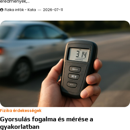
eredmények,…
Fizika infók - Kata
2026-07-11
Fizika érdekességek
Gyorsulás fogalma és mérése a
gyakorlatban