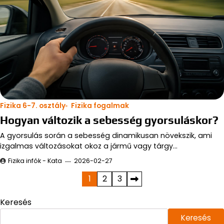
Fizika 6-7. osztály
Fizika fogalmak
Hogyan változik a sebesség gyorsuláskor?
A gyorsulás során a sebesség dinamikusan növekszik, ami
izgalmas változásokat okoz a jármű vagy tárgy…
Fizika infók - Kata
2026-02-27
Bejegyzések
1
2
3
lapozása
Keresés
Keresés