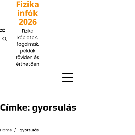
Fizika
Skip
to
infók
content
2026
Fizika
képletek,
fogalmak,
példák
röviden és
érthetően
Címke:
gyorsulás
Home
gyorsulás