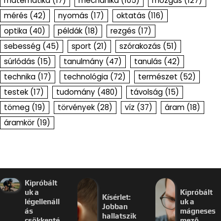
matematika
(17)
mechanika
(105)
mozgás
(127)
mérés
(42)
nyomás
(17)
oktatás
(116)
optika
(40)
példák
(18)
rezgés
(17)
sebesség
(45)
sport
(21)
szórakozás
(51)
súrlódás
(15)
tanulmány
(47)
tanulás
(42)
technika
(17)
technológia
(72)
természet
(52)
testek
(17)
tudomány
(480)
távolság
(15)
tömeg
(19)
törvények
(28)
víz
(37)
áram
(18)
áramkör
(19)
Kipróbált
uk a
Kipróbált
Kísérlet:
légellenáll
uk a
Jobban
ás
mágneses
hallatszik
csökkenté
mező