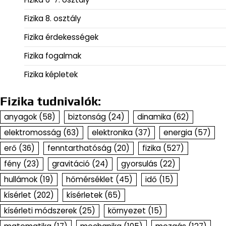
Fizika 8. osztály
Fizika érdekességek
Fizika fogalmak
Fizika képletek
Fizika tudnivalók:
anyagok
(58)
biztonság
(24)
dinamika
(62)
elektromosság
(63)
elektronika
(37)
energia
(57)
erő
(36)
fenntarthatóság
(20)
fizika
(527)
fény
(23)
gravitáció
(24)
gyorsulás
(22)
hullámok
(19)
hőmérséklet
(45)
idő
(15)
kísérlet
(202)
kísérletek
(65)
kísérleti módszerek
(25)
környezet
(15)