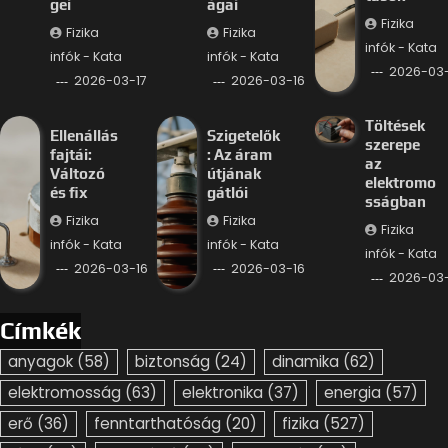
gei
ágai
Fizika
Fizika
Fizika
infók - Kata
infók - Kata
infók - Kata
2026-03-
2026-03-17
2026-03-16
Töltések
Ellenállás
Szigetelők
szerepe
fajtái:
: Az áram
az
Változó
útjának
elektromo
és fix
gátlói
sságban
Fizika
Fizika
Fizika
infók - Kata
infók - Kata
infók - Kata
2026-03-16
2026-03-16
2026-03-
Címkék
anyagok
(58)
biztonság
(24)
dinamika
(62)
elektromosság
(63)
elektronika
(37)
energia
(57)
erő
(36)
fenntarthatóság
(20)
fizika
(527)