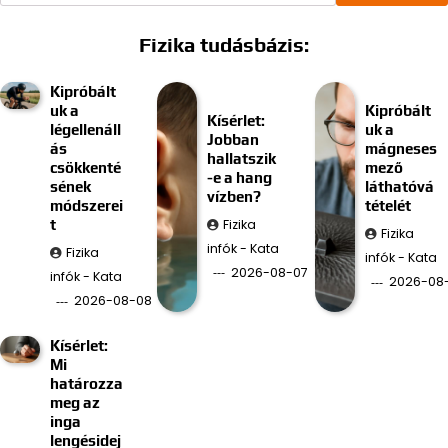
Fizika tudásbázis:
Kipróbált
uk a
Kipróbált
Kísérlet:
légellenáll
uk a
Jobban
ás
mágneses
hallatszik
csökkenté
mező
-e a hang
sének
láthatóvá
vízben?
módszerei
tételét
Fizika
t
Fizika
infók - Kata
Fizika
infók - Kata
2026-08-07
infók - Kata
2026-08
2026-08-08
Kísérlet:
Mi
határozza
meg az
inga
lengésidej