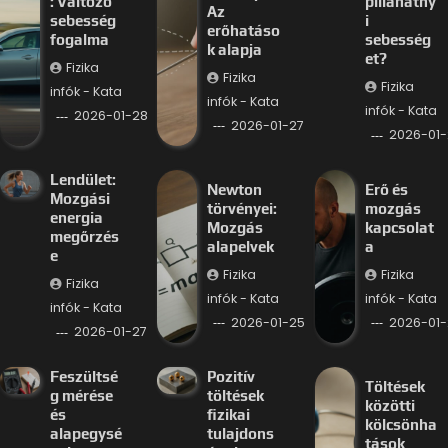
: Változó
pillanatny
Az
sebesség
i
erőhatáso
fogalma
sebesség
k alapja
et?
Fizika
Fizika
Fizika
infók - Kata
infók - Kata
infók - Kata
2026-01-28
2026-01-27
2026-01-
Lendület:
Newton
Erő és
Mozgási
törvényei:
mozgás
energia
Mozgás
kapcsolat
megőrzés
alapelvek
a
e
Fizika
Fizika
Fizika
infók - Kata
infók - Kata
infók - Kata
2026-01-25
2026-01-
2026-01-27
Feszültsé
Pozitív
Töltések
g mérése
töltések
közötti
és
fizikai
kölcsönha
alapegysé
tulajdons
tások