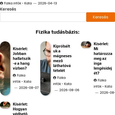
Fizika infók - Kata
2026-04-13
Keresés
Keresés
Fizika tudásbázis:
Kísérlet:
Kipróbált
Kísérlet:
Mi
uk a
Jobban
határozza
mágneses
hallatszik
meg az
mező
-e a hang
inga
láthatóvá
vízben?
lengésidej
tételét
ét?
Fizika
Fizika
Fizika
infók - Kata
infók - Kata
infók - Kata
2026-08-07
2026-08-06
2026-08
Kísérlet:
Hogyan
védhető