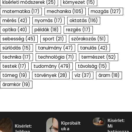
kísérleti módszerek
(25)
környezet
(15)
matematika
(17)
mechanika
(105)
mozgás
(127)
mérés
(42)
nyomás
(17)
oktatás
(116)
optika
(40)
példák
(18)
rezgés
(17)
sebesség
(45)
sport
(21)
szórakozás
(51)
súrlódás
(15)
tanulmány
(47)
tanulás
(42)
technika
(17)
technológia
(71)
természet
(52)
testek
(17)
tudomány
(479)
távolság
(15)
tömeg
(19)
törvények
(28)
víz
(37)
áram
(18)
áramkör
(19)
Kísérlet:
Kipróbált
Kísérlet:
Mi
uk a
Jobban
határozza