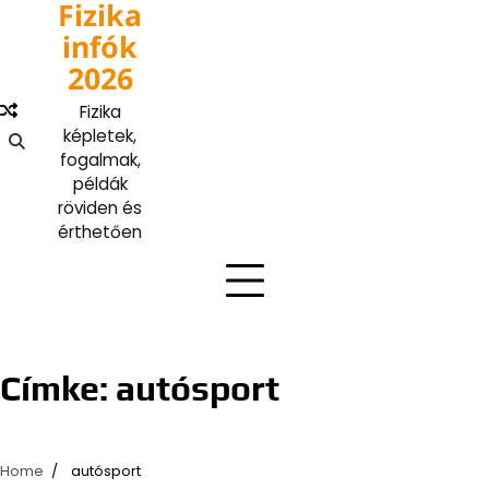
Fizika
Skip
to
infók
content
2026
Fizika
képletek,
fogalmak,
példák
röviden és
érthetően
Címke:
autósport
Home
autósport