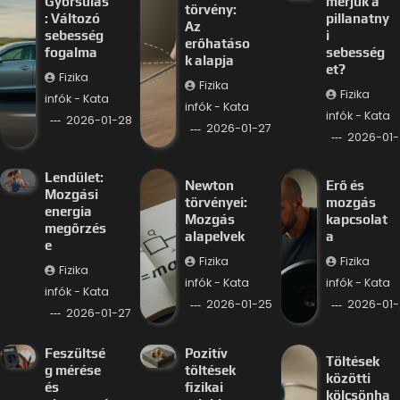
Gyorsulás
mérjük a
törvény:
: Változó
pillanatny
Az
sebesség
i
erőhatáso
fogalma
sebesség
k alapja
et?
Fizika
Fizika
Fizika
infók - Kata
infók - Kata
infók - Kata
2026-01-28
2026-01-27
2026-01-
Lendület:
Newton
Erő és
Mozgási
törvényei:
mozgás
energia
Mozgás
kapcsolat
megőrzés
alapelvek
a
e
Fizika
Fizika
Fizika
infók - Kata
infók - Kata
infók - Kata
2026-01-25
2026-01-
2026-01-27
Feszültsé
Pozitív
Töltések
g mérése
töltések
közötti
és
fizikai
kölcsönha