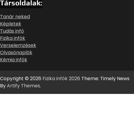
Társoldalak:
Tanár neked
Képletek
Tudás infó
Fizika infók
Verselemzések
Olvasónaplók
Kémia infók
Copyright © 2026
Fizika infók 2026
Theme: Timely News
By
Artify Themes
.