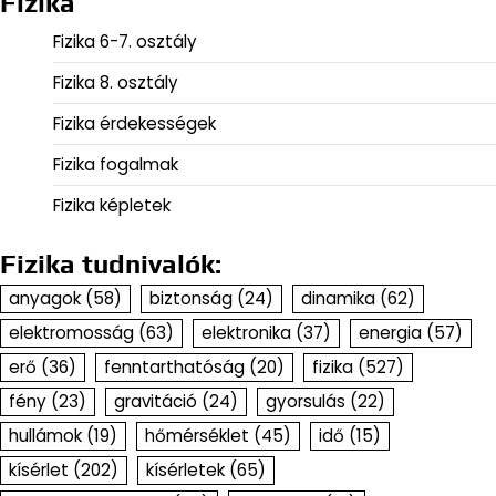
Fizika
Fizika 6-7. osztály
Fizika 8. osztály
Fizika érdekességek
Fizika fogalmak
Fizika képletek
Fizika tudnivalók:
anyagok
(58)
biztonság
(24)
dinamika
(62)
elektromosság
(63)
elektronika
(37)
energia
(57)
erő
(36)
fenntarthatóság
(20)
fizika
(527)
fény
(23)
gravitáció
(24)
gyorsulás
(22)
hullámok
(19)
hőmérséklet
(45)
idő
(15)
kísérlet
(202)
kísérletek
(65)