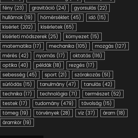
fény
(23)
gravitáció
(24)
gyorsulás
(22)
hullámok
(19)
hőmérséklet
(45)
idő
(15)
kísérlet
(202)
kísérletek
(65)
kísérleti módszerek
(25)
környezet
(15)
matematika
(17)
mechanika
(105)
mozgás
(127)
mérés
(42)
nyomás
(17)
oktatás
(116)
optika
(40)
példák
(18)
rezgés
(17)
sebesség
(45)
sport
(21)
szórakozás
(51)
súrlódás
(15)
tanulmány
(47)
tanulás
(42)
technika
(17)
technológia
(71)
természet
(52)
testek
(17)
tudomány
(479)
távolság
(15)
tömeg
(19)
törvények
(28)
víz
(37)
áram
(18)
áramkör
(19)