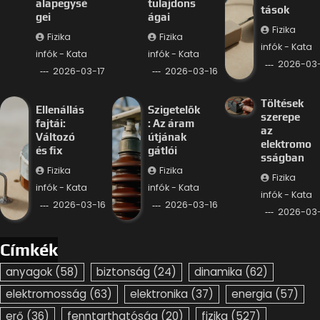
alapegysé
tulajdons
tások
gei
ágai
Fizika
Fizika
Fizika
infók - Kata
infók - Kata
infók - Kata
2026-03-
2026-03-17
2026-03-16
Töltések
Ellenállás
Szigetelők
szerepe
fajtái:
: Az áram
az
Változó
útjának
elektromo
és fix
gátlói
sságban
Fizika
Fizika
Fizika
infók - Kata
infók - Kata
infók - Kata
2026-03-16
2026-03-16
2026-03-
Címkék
anyagok
(58)
biztonság
(24)
dinamika
(62)
elektromosság
(63)
elektronika
(37)
energia
(57)
erő
(36)
fenntarthatóság
(20)
fizika
(527)