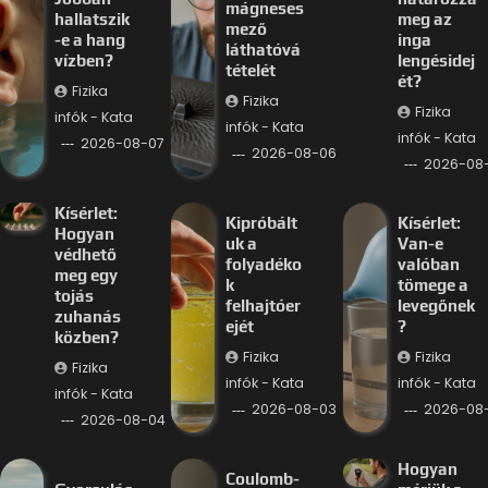
mágneses
hallatszik
meg az
mező
-e a hang
inga
láthatóvá
vízben?
lengésidej
tételét
ét?
Fizika
Fizika
Fizika
infók - Kata
infók - Kata
infók - Kata
2026-08-07
2026-08-06
2026-08
Kísérlet:
Kipróbált
Kísérlet:
Hogyan
uk a
Van-e
védhető
folyadéko
valóban
meg egy
k
tömege a
tojás
felhajtóer
levegőnek
zuhanás
ejét
?
közben?
Fizika
Fizika
Fizika
infók - Kata
infók - Kata
infók - Kata
2026-08-03
2026-08
2026-08-04
Hogyan
Coulomb-