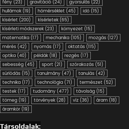
fény
(23)
gravitáció
(24)
gyorsulás
(22)
hullámok
(19)
hőmérséklet
(45)
idő
(15)
kísérlet
(200)
kísérletek
(65)
kísérleti módszerek
(23)
környezet
(15)
matematika
(17)
mechanika
(105)
mozgás
(127)
mérés
(42)
nyomás
(17)
oktatás
(115)
optika
(40)
példák
(18)
rezgés
(17)
sebesség
(45)
sport
(21)
szórakozás
(51)
súrlódás
(15)
tanulmány
(47)
tanulás
(42)
technika
(17)
technológia
(71)
természet
(52)
testek
(17)
tudomány
(477)
távolság
(15)
tömeg
(19)
törvények
(28)
víz
(36)
áram
(18)
áramkör
(19)
Társoldalak: