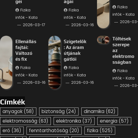
gei
ágai
Fizika
Fizika
Fizika
infók - Kata
infók - Kata
infók - Kata
2026-03-
2026-03-17
2026-03-16
Töltések
Ellenállás
Szigetelők
szerepe
fajtái:
: Az áram
az
Változó
útjának
elektromo
és fix
gátlói
sságban
Fizika
Fizika
Fizika
infók - Kata
infók - Kata
infók - Kata
2026-03-16
2026-03-16
2026-03-
Címkék
anyagok
(58)
biztonság
(24)
dinamika
(62)
elektromosság
(63)
elektronika
(37)
energia
(57)
erő
(36)
fenntarthatóság
(20)
fizika
(525)