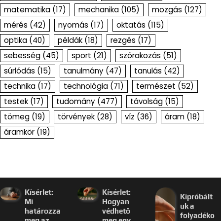
matematika
(17)
mechanika
(105)
mozgás
(127)
mérés
(42)
nyomás
(17)
oktatás
(115)
optika
(40)
példák
(18)
rezgés
(17)
sebesség
(45)
sport
(21)
szórakozás
(51)
súrlódás
(15)
tanulmány
(47)
tanulás
(42)
technika
(17)
technológia
(71)
természet
(52)
testek
(17)
tudomány
(477)
távolság
(15)
tömeg
(19)
törvények
(28)
víz
(36)
áram
(18)
áramkör
(19)
Kísérlet:
Kísérlet:
Kipróbált
Mi
Hogyan
uk a
határozza
védhető
folyadéko
meg az
meg egy