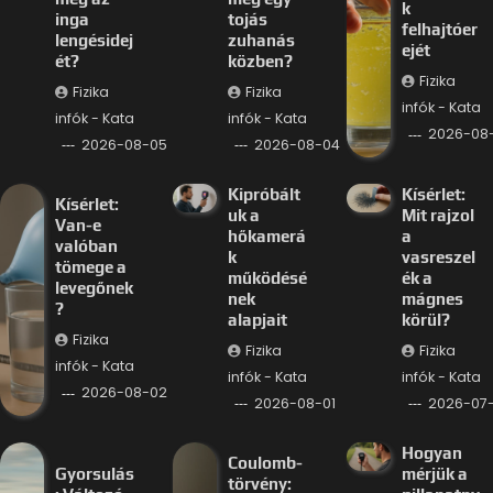
k
inga
tojás
felhajtóer
lengésidej
zuhanás
ejét
ét?
közben?
Fizika
Fizika
Fizika
infók - Kata
infók - Kata
infók - Kata
2026-08
2026-08-05
2026-08-04
Kipróbált
Kísérlet:
Kísérlet:
uk a
Mit rajzol
Van-e
hőkamerá
a
valóban
k
vasreszel
tömege a
működésé
ék a
levegőnek
nek
mágnes
?
alapjait
körül?
Fizika
Fizika
Fizika
infók - Kata
infók - Kata
infók - Kata
2026-08-02
2026-08-01
2026-07-
Hogyan
Coulomb-
Gyorsulás
mérjük a
törvény: