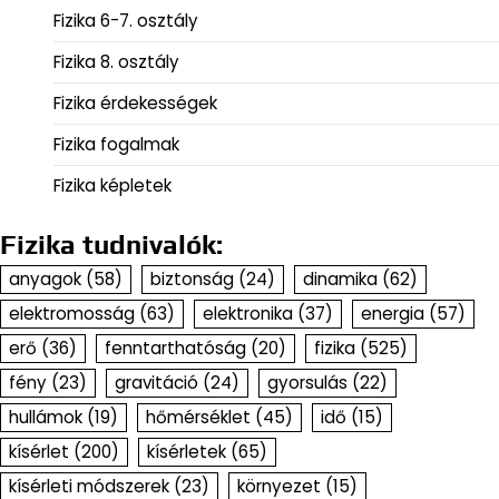
Fizika 6-7. osztály
Fizika 8. osztály
Fizika érdekességek
Fizika fogalmak
Fizika képletek
Fizika tudnivalók:
anyagok
(58)
biztonság
(24)
dinamika
(62)
elektromosság
(63)
elektronika
(37)
energia
(57)
erő
(36)
fenntarthatóság
(20)
fizika
(525)
fény
(23)
gravitáció
(24)
gyorsulás
(22)
hullámok
(19)
hőmérséklet
(45)
idő
(15)
kísérlet
(200)
kísérletek
(65)
kísérleti módszerek
(23)
környezet
(15)