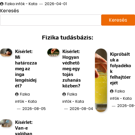
Fizika infók - Kata
2026-04-01
Keresés
Keresés
Fizika tudásbázis:
Kísérlet:
Kísérlet:
Kipróbált
Mi
Hogyan
uk a
határozza
védhető
folyadéko
meg az
meg egy
k
inga
tojás
felhajtóer
lengésidej
zuhanás
ejét
ét?
közben?
Fizika
Fizika
Fizika
infók - Kata
infók - Kata
infók - Kata
2026-08
2026-08-05
2026-08-04
Kísérlet:
Van-e
valóban