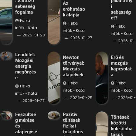
: Változó
pillanatny
Az
sebesség
i
erőhatáso
fogalma
sebesség
k alapja
et?
Fizika
Fizika
Fizika
infók - Kata
infók - Kata
infók - Kata
2026-01-28
2026-01-27
2026-01-
Lendület:
Newton
Erő és
Mozgási
törvényei:
mozgás
energia
Mozgás
kapcsolat
megőrzés
alapelvek
a
e
Fizika
Fizika
Fizika
infók - Kata
infók - Kata
infók - Kata
2026-01-25
2026-01-
2026-01-27
Feszültsé
Pozitív
Töltések
g mérése
töltések
közötti
és
fizikai
kölcsönha
alapegysé
tulajdons
tások