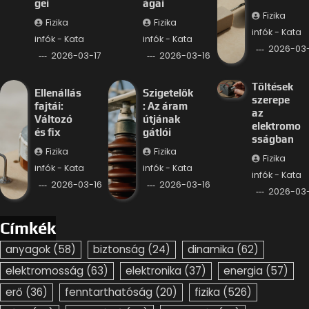
gei
ágai
Fizika
Fizika
Fizika
infók - Kata
infók - Kata
infók - Kata
2026-03-
2026-03-17
2026-03-16
Töltések
Ellenállás
Szigetelők
szerepe
fajtái:
: Az áram
az
Változó
útjának
elektromo
és fix
gátlói
sságban
Fizika
Fizika
Fizika
infók - Kata
infók - Kata
infók - Kata
2026-03-16
2026-03-16
2026-03-
Címkék
anyagok
(58)
biztonság
(24)
dinamika
(62)
elektromosság
(63)
elektronika
(37)
energia
(57)
erő
(36)
fenntarthatóság
(20)
fizika
(526)