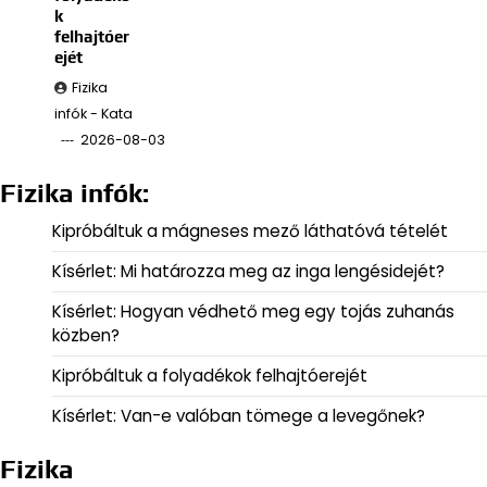
k
felhajtóer
ejét
Fizika
infók - Kata
2026-08-03
Fizika infók:
Kipróbáltuk a mágneses mező láthatóvá tételét
Kísérlet: Mi határozza meg az inga lengésidejét?
Kísérlet: Hogyan védhető meg egy tojás zuhanás
közben?
Kipróbáltuk a folyadékok felhajtóerejét
Kísérlet: Van-e valóban tömege a levegőnek?
Fizika