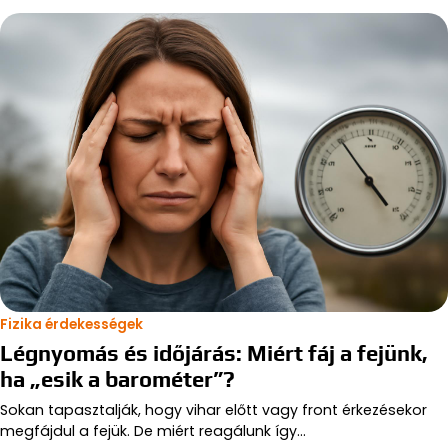
Fizika érdekességek
Légnyomás és időjárás: Miért fáj a fejünk,
ha „esik a barométer”?
Sokan tapasztalják, hogy vihar előtt vagy front érkezésekor
megfájdul a fejük. De miért reagálunk így…