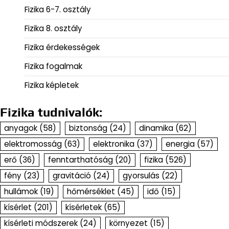
Fizika 6-7. osztály
Fizika 8. osztály
Fizika érdekességek
Fizika fogalmak
Fizika képletek
Fizika tudnivalók:
anyagok
(58)
biztonság
(24)
dinamika
(62)
elektromosság
(63)
elektronika
(37)
energia
(57)
erő
(36)
fenntarthatóság
(20)
fizika
(526)
fény
(23)
gravitáció
(24)
gyorsulás
(22)
hullámok
(19)
hőmérséklet
(45)
idő
(15)
kísérlet
(201)
kísérletek
(65)
kísérleti módszerek
(24)
környezet
(15)