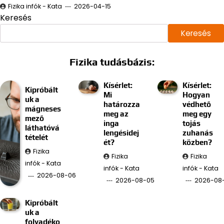
Fizika infók - Kata
2026-04-15
Keresés
Keresés
Fizika tudásbázis:
Kísérlet:
Kísérlet:
Kipróbált
Mi
Hogyan
uk a
határozza
védhető
mágneses
meg az
meg egy
mező
inga
tojás
láthatóvá
lengésidej
zuhanás
tételét
ét?
közben?
Fizika
Fizika
Fizika
infók - Kata
infók - Kata
infók - Kata
2026-08-06
2026-08-05
2026-08
Kipróbált
uk a
folyadéko