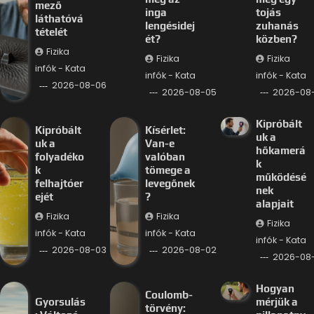
mező
inga
tojás
láthatóvá
lengésidej
zuhanás
tételét
ét?
közben?
Fizika
Fizika
Fizika
infók - Kata
infók - Kata
infók - Kata
2026-08-06
2026-08-05
2026-08
Kipróbált
Kipróbált
Kísérlet:
uk a
uk a
Van-e
hőkamerá
folyadéko
valóban
k
k
tömege a
működésé
felhajtóer
levegőnek
nek
ejét
?
alapjait
Fizika
Fizika
Fizika
infók - Kata
infók - Kata
infók - Kata
2026-08-03
2026-08-02
2026-08-
Hogyan
Coulomb-
Gyorsulás
mérjük a
törvény: