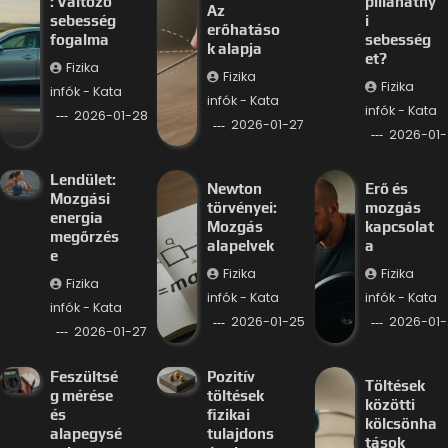
: Változó
pillanatny
Az
sebesség
i
erőhatáso
fogalma
sebesség
k alapja
et?
Fizika
Fizika
Fizika
infók - Kata
infók - Kata
infók - Kata
2026-01-28
2026-01-27
2026-01-
Lendület:
Newton
Erő és
Mozgási
törvényei:
mozgás
energia
Mozgás
kapcsolat
megőrzés
alapelvek
a
e
Fizika
Fizika
Fizika
infók - Kata
infók - Kata
infók - Kata
2026-01-25
2026-01-
2026-01-27
Feszültsé
Pozitív
Töltések
g mérése
töltések
közötti
és
fizikai
kölcsönha
alapegysé
tulajdons
tások