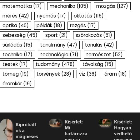
matematika
(17)
mechanika
(105)
mozgás
(127)
mérés
(42)
nyomás
(17)
oktatás
(116)
optika
(40)
példák
(18)
rezgés
(17)
sebesség
(45)
sport
(21)
szórakozás
(51)
súrlódás
(15)
tanulmány
(47)
tanulás
(42)
technika
(17)
technológia
(71)
természet
(52)
testek
(17)
tudomány
(478)
távolság
(15)
tömeg
(19)
törvények
(28)
víz
(36)
áram
(18)
áramkör
(19)
Kísérlet:
Kísérlet:
Kipróbált
Mi
Hogyan
uk a
határozza
védhető
mágneses
meg az
meg egy