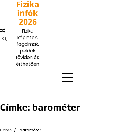
Fizika
Skip
to
infók
content
2026
Fizika
képletek,
fogalmak,
példák
röviden és
érthetően
Címke:
barométer
Home
barométer