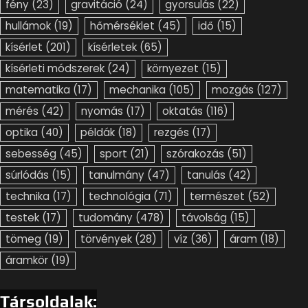
fény
(23)
gravitáció
(24)
gyorsulás
(22)
hullámok
(19)
hőmérséklet
(45)
idő
(15)
kísérlet
(201)
kísérletek
(65)
kísérleti módszerek
(24)
környezet
(15)
matematika
(17)
mechanika
(105)
mozgás
(127)
mérés
(42)
nyomás
(17)
oktatás
(116)
optika
(40)
példák
(18)
rezgés
(17)
sebesség
(45)
sport
(21)
szórakozás
(51)
súrlódás
(15)
tanulmány
(47)
tanulás
(42)
technika
(17)
technológia
(71)
természet
(52)
testek
(17)
tudomány
(478)
távolság
(15)
tömeg
(19)
törvények
(28)
víz
(36)
áram
(18)
áramkör
(19)
Társoldalak: