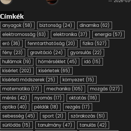
2026-03-
Címkék
anyagok
(58)
biztonság
(24)
dinamika
(62)
elektromosság
(63)
elektronika
(37)
energia
(57)
erő
(36)
fenntarthatóság
(20)
fizika
(527)
fény
(23)
gravitáció
(24)
gyorsulás
(22)
hullámok
(19)
hőmérséklet
(45)
idő
(15)
kísérlet
(202)
kísérletek
(65)
kísérleti módszerek
(25)
környezet
(15)
matematika
(17)
mechanika
(105)
mozgás
(127)
mérés
(42)
nyomás
(17)
oktatás
(116)
optika
(40)
példák
(18)
rezgés
(17)
sebesség
(45)
sport
(21)
szórakozás
(51)
súrlódás
(15)
tanulmány
(47)
tanulás
(42)