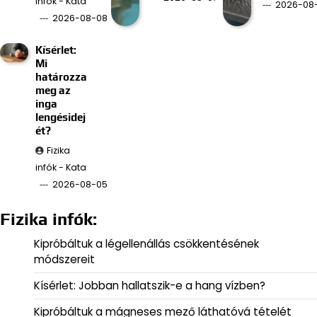
infók - Kata
2026-08
2026-08-08
Kísérlet:
Mi
határozza
meg az
inga
lengésidej
ét?
Fizika
infók - Kata
2026-08-05
Fizika infók:
Kipróbáltuk a légellenállás csökkentésének
módszereit
Kísérlet: Jobban hallatszik-e a hang vízben?
Kipróbáltuk a mágneses mező láthatóvá tételét