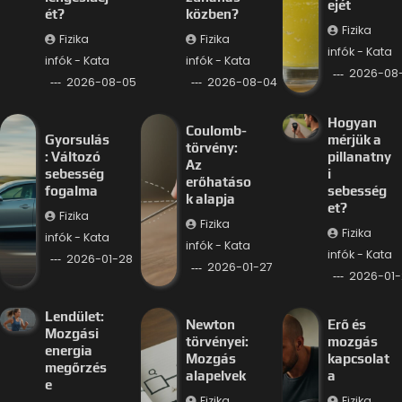
ejét
ét?
közben?
Fizika
Fizika
Fizika
infók - Kata
infók - Kata
infók - Kata
2026-08
2026-08-05
2026-08-04
Hogyan
Coulomb-
Gyorsulás
mérjük a
törvény:
: Változó
pillanatny
Az
sebesség
i
erőhatáso
fogalma
sebesség
k alapja
et?
Fizika
Fizika
Fizika
infók - Kata
infók - Kata
infók - Kata
2026-01-28
2026-01-27
2026-01-
Lendület:
Newton
Erő és
Mozgási
törvényei:
mozgás
energia
Mozgás
kapcsolat
megőrzés
alapelvek
a
e
Fizika
Fizika