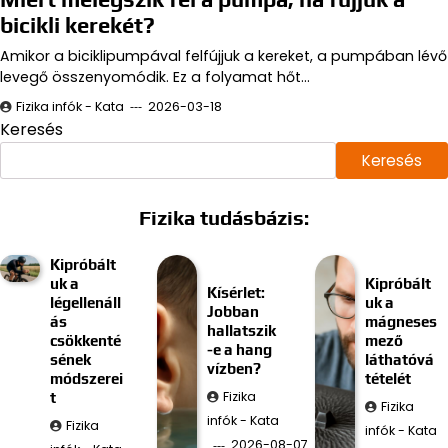
bicikli kerekét?
Amikor a biciklipumpával felfújjuk a kereket, a pumpában lévő
levegő összenyomódik. Ez a folyamat hőt…
Fizika infók - Kata
2026-03-18
Keresés
Keresés
Fizika tudásbázis:
Kipróbált
uk a
Kipróbált
Kísérlet:
légellenáll
uk a
Jobban
ás
mágneses
hallatszik
csökkenté
mező
-e a hang
sének
láthatóvá
vízben?
módszerei
tételét
Fizika
t
Fizika
infók - Kata
Fizika
infók - Kata
2026-08-07