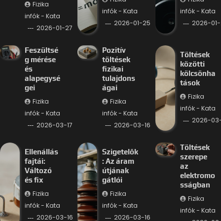
Fizika
infók - Kata
infók - Kata
infók - Kata
2026-01-25
2026-01-
2026-01-27
Feszültsé
Pozitív
Töltések
g mérése
töltések
közötti
és
fizikai
kölcsönha
alapegysé
tulajdons
tások
gei
ágai
Fizika
Fizika
Fizika
infók - Kata
infók - Kata
infók - Kata
2026-03-
2026-03-17
2026-03-16
Töltések
Ellenállás
Szigetelők
szerepe
fajtái:
: Az áram
az
Változó
útjának
elektromo
és fix
gátlói
sságban
Fizika
Fizika
Fizika
infók - Kata
infók - Kata
infók - Kata
2026-03-16
2026-03-16