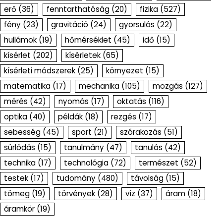
erő
(36)
fenntarthatóság
(20)
fizika
(527)
fény
(23)
gravitáció
(24)
gyorsulás
(22)
hullámok
(19)
hőmérséklet
(45)
idő
(15)
kísérlet
(202)
kísérletek
(65)
kísérleti módszerek
(25)
környezet
(15)
matematika
(17)
mechanika
(105)
mozgás
(127)
mérés
(42)
nyomás
(17)
oktatás
(116)
optika
(40)
példák
(18)
rezgés
(17)
sebesség
(45)
sport
(21)
szórakozás
(51)
súrlódás
(15)
tanulmány
(47)
tanulás
(42)
technika
(17)
technológia
(72)
természet
(52)
testek
(17)
tudomány
(480)
távolság
(15)
tömeg
(19)
törvények
(28)
víz
(37)
áram
(18)
áramkör
(19)