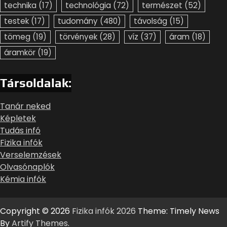
technika
(17)
technológia
(72)
természet
(52)
testek
(17)
tudomány
(480)
távolság
(15)
tömeg
(19)
törvények
(28)
víz
(37)
áram
(18)
áramkör
(19)
Társoldalak:
Tanár neked
Képletek
Tudás infó
Fizika infók
Verselemzések
Olvasónaplók
Kémia infók
Copyright © 2026
Fizika infók 2026
Theme: Timely News
By
Artify Themes
.