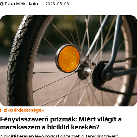
Fizika infók - Kata
2026-05-06
Fizika érdekességek
Fényvisszaverő prizmák: Miért világít a
macskaszem a biciklid kerekén?
A bicikli kerekén lévő macskaszemek a fényvisszaverő