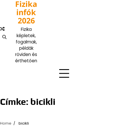
Fizika
Skip
to
infók
content
2026
Fizika
képletek,
fogalmak,
példák
röviden és
érthetően
Címke:
bicikli
Home
bicikli