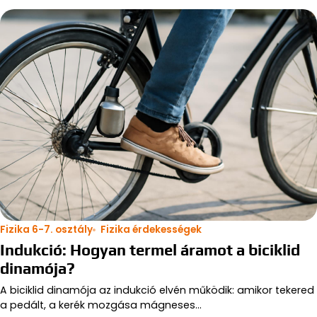
Fizika 6-7. osztály
Fizika érdekességek
Indukció: Hogyan termel áramot a biciklid
dinamója?
A biciklid dinamója az indukció elvén működik: amikor tekered
a pedált, a kerék mozgása mágneses…