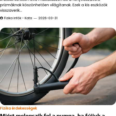
prizmáknak köszönhetően világítanak. Ezek a kis eszközök
visszaverik…
Fizika infók - Kata
2026-03-31
Fizika érdekességek
Miért melegszik fel a pumpa, ha fújjuk a