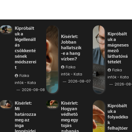
Kipróbált
uk a
Kipróbált
Kísérlet:
légellenáll
uk a
Jobban
ás
mágneses
hallatszik
csökkenté
mező
-e a hang
sének
láthatóvá
vízben?
módszerei
tételét
Fizika
t
Fizika
infók - Kata
Fizika
infók - Kata
2026-08-07
infók - Kata
2026-08
2026-08-08
Kísérlet:
Kísérlet:
Kipróbált
Mi
Hogyan
uk a
határozza
védhető
folyadéko
meg az
meg egy
k
inga
tojás
felhajtóer
lengésidej
zuhanás