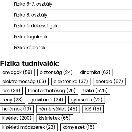
Fizika 6-7. osztály
Fizika 8. osztály
Fizika érdekességek
Fizika fogalmak
Fizika képletek
Fizika tudnivalók:
anyagok
(58)
biztonság
(24)
dinamika
(62)
elektromosság
(63)
elektronika
(37)
energia
(57)
erő
(36)
fenntarthatóság
(20)
fizika
(525)
fény
(23)
gravitáció
(24)
gyorsulás
(22)
hullámok
(19)
hőmérséklet
(45)
idő
(15)
kísérlet
(200)
kísérletek
(65)
kísérleti módszerek
(23)
környezet
(15)