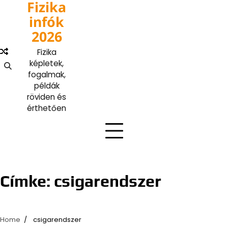
Fizika
Skip
to
infók
content
2026
Fizika
képletek,
fogalmak,
példák
röviden és
érthetően
Címke:
csigarendszer
Home
csigarendszer