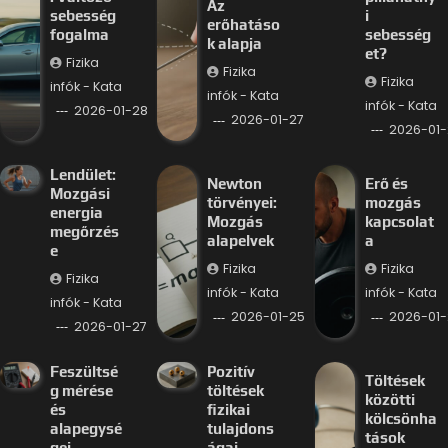
Az
sebesség
i
erőhatáso
fogalma
sebesség
k alapja
et?
Fizika
Fizika
Fizika
infók - Kata
infók - Kata
infók - Kata
2026-01-28
2026-01-27
2026-01-
Lendület:
Newton
Erő és
Mozgási
törvényei:
mozgás
energia
Mozgás
kapcsolat
megőrzés
alapelvek
a
e
Fizika
Fizika
Fizika
infók - Kata
infók - Kata
infók - Kata
2026-01-25
2026-01-
2026-01-27
Feszültsé
Pozitív
Töltések
g mérése
töltések
közötti
és
fizikai
kölcsönha
alapegysé
tulajdons
tások
gei
ágai