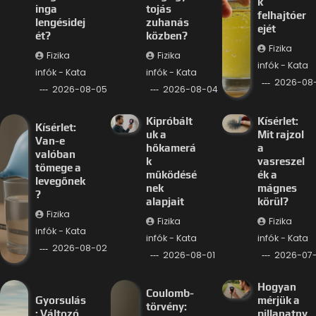
k
inga
tojás
felhajtóer
lengésidej
zuhanás
ejét
ét?
közben?
Fizika
Fizika
Fizika
infók - Kata
infók - Kata
infók - Kata
2026-08
2026-08-05
2026-08-04
Kipróbált
Kísérlet:
Kísérlet:
uk a
Mit rajzol
Van-e
hőkamerá
a
valóban
k
vasreszel
tömege a
működésé
ék a
levegőnek
nek
mágnes
?
alapjait
körül?
Fizika
Fizika
Fizika
infók - Kata
infók - Kata
infók - Kata
2026-08-02
2026-08-01
2026-07-
Hogyan
Coulomb-
Gyorsulás
mérjük a
törvény:
: Változó
pillanatny