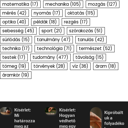
matematika
(17)
mechanika
(105)
mozgás
(127)
mérés
(42)
nyomás
(17)
oktatás
(115)
optika
(40)
példák
(18)
rezgés
(17)
sebesség
(45)
sport
(21)
szórakozás
(51)
súrlódás
(15)
tanulmány
(47)
tanulás
(42)
technika
(17)
technológia
(71)
természet
(52)
testek
(17)
tudomány
(477)
távolság
(15)
tömeg
(19)
törvények
(28)
víz
(36)
áram
(18)
áramkör
(19)
Kísérlet:
Kísérlet:
Kipróbált
Mi
Hogyan
uk a
határozza
védhető
folyadéko
meg az
meg egy