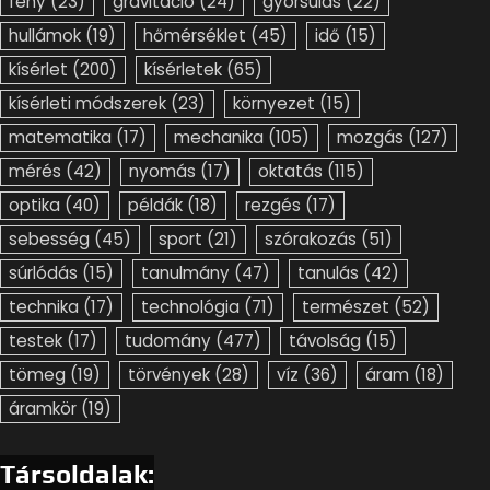
fény
(23)
gravitáció
(24)
gyorsulás
(22)
hullámok
(19)
hőmérséklet
(45)
idő
(15)
kísérlet
(200)
kísérletek
(65)
kísérleti módszerek
(23)
környezet
(15)
matematika
(17)
mechanika
(105)
mozgás
(127)
mérés
(42)
nyomás
(17)
oktatás
(115)
optika
(40)
példák
(18)
rezgés
(17)
sebesség
(45)
sport
(21)
szórakozás
(51)
súrlódás
(15)
tanulmány
(47)
tanulás
(42)
technika
(17)
technológia
(71)
természet
(52)
testek
(17)
tudomány
(477)
távolság
(15)
tömeg
(19)
törvények
(28)
víz
(36)
áram
(18)
áramkör
(19)
Társoldalak: