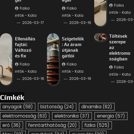
Fizika
Fizika
Fizika
infók - Kata
infók - Kata
infók - Kata
2026-03-
2026-03-17
2026-03-16
Töltések
Ellenállás
Szigetelők
szerepe
fajtái:
: Az áram
az
Változó
útjának
elektromo
és fix
gátlói
sságban
Fizika
Fizika
Fizika
infók - Kata
infók - Kata
infók - Kata
2026-03-16
2026-03-16
2026-03-
Címkék
anyagok
(58)
biztonság
(24)
dinamika
(62)
elektromosság
(63)
elektronika
(37)
energia
(57)
erő
(36)
fenntarthatóság
(20)
fizika
(525)