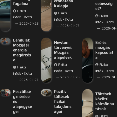
erőhatáso
fogalma
sebesség
k alapja
et?
Fizika
Fizika
Fizika
infók - Kata
infók - Kata
infók - Kata
2026-01-28
2026-01-27
2026-01-
Lendület:
Newton
Erő és
Mozgási
törvényei:
mozgás
energia
Mozgás
kapcsolat
megőrzés
alapelvek
a
e
Fizika
Fizika
Fizika
infók - Kata
infók - Kata
infók - Kata
2026-01-25
2026-01-
2026-01-27
Feszültsé
Pozitív
Töltések
g mérése
töltések
közötti
és
fizikai
kölcsönha
alapegysé
tulajdons
tások
gei
ágai
Fizika