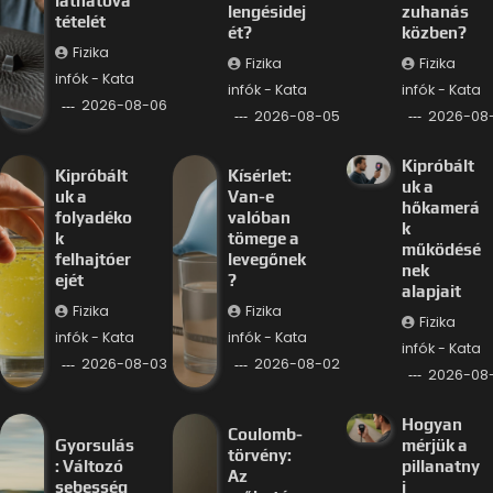
láthatóvá
lengésidej
zuhanás
tételét
ét?
közben?
Fizika
Fizika
Fizika
infók - Kata
infók - Kata
infók - Kata
2026-08-06
2026-08-05
2026-08
Kipróbált
Kipróbált
Kísérlet:
uk a
uk a
Van-e
hőkamerá
folyadéko
valóban
k
k
tömege a
működésé
felhajtóer
levegőnek
nek
ejét
?
alapjait
Fizika
Fizika
Fizika
infók - Kata
infók - Kata
infók - Kata
2026-08-03
2026-08-02
2026-08-
Hogyan
Coulomb-
Gyorsulás
mérjük a
törvény:
: Változó
pillanatny
Az
sebesség
i