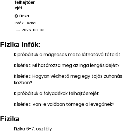
felhajtóer
ejét
Fizika
infók - Kata
2026-08-03
Fizika infók:
Kipróbáltuk a mágneses mező láthatóvá tételét
Kísérlet: Mi határozza meg az inga lengésidejét?
Kísérlet: Hogyan védhető meg egy tojás zuhanás
közben?
Kipróbáltuk a folyadékok felhajtóerejét
Kísérlet: Van-e valóban tömege a levegőnek?
Fizika
Fizika 6-7. osztály