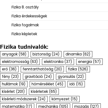
Fizika 8. osztály
Fizika érdekességek
Fizika fogalmak
Fizika képletek
Fizika tudnivalók:
anyagok
(58)
biztonság
(24)
dinamika
(62)
elektromosság
(63)
elektronika
(37)
energia
(57)
erő
(36)
fenntarthatóság
(20)
fizika
(526)
fény
(23)
gravitáció
(24)
gyorsulás
(22)
hullámok
(19)
hőmérséklet
(45)
idő
(15)
kísérlet
(201)
kísérletek
(65)
kísérleti módszerek
(24)
környezet
(15)
matematika
(17)
mechanika
(105)
mozgás
(127)