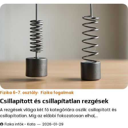
Fizika 6-7. osztály
Fizika fogalmak
Csillapított és csillapítatlan rezgések
A rezgések világa két fő kategóriára oszlik: csillapított és
csillapítatlan. Míg az előbbi fokozatosan elhal,…
Fizika infók - Kata
2026-01-29