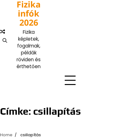
Fizika
Skip
to
infók
content
2026
Fizika
képletek,
fogalmak,
példák
röviden és
érthetően
Címke:
csillapítás
Home
csillapítás