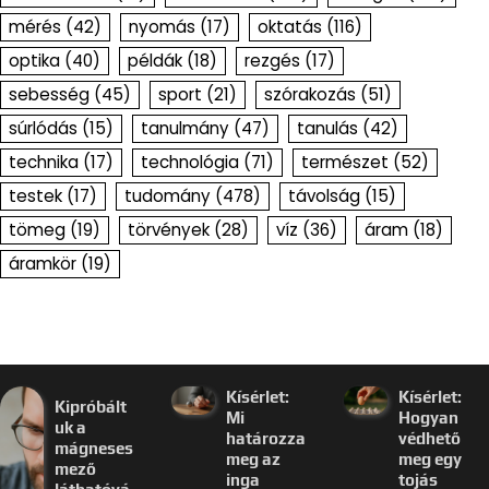
mérés
(42)
nyomás
(17)
oktatás
(116)
optika
(40)
példák
(18)
rezgés
(17)
sebesség
(45)
sport
(21)
szórakozás
(51)
súrlódás
(15)
tanulmány
(47)
tanulás
(42)
technika
(17)
technológia
(71)
természet
(52)
testek
(17)
tudomány
(478)
távolság
(15)
tömeg
(19)
törvények
(28)
víz
(36)
áram
(18)
áramkör
(19)
Kísérlet:
Kísérlet:
Kipróbált
Mi
Hogyan
uk a
határozza
védhető
mágneses
meg az
meg egy
mező
inga
tojás