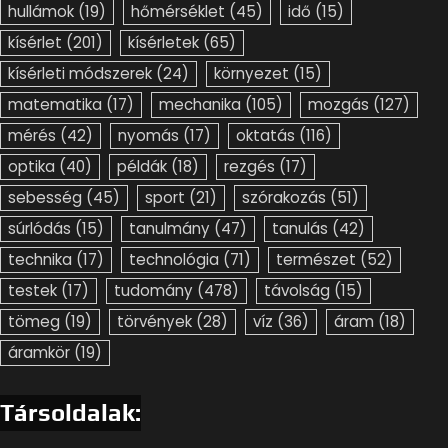
hullámok
(19)
hőmérséklet
(45)
idő
(15)
kísérlet
(201)
kísérletek
(65)
kísérleti módszerek
(24)
környezet
(15)
matematika
(17)
mechanika
(105)
mozgás
(127)
mérés
(42)
nyomás
(17)
oktatás
(116)
optika
(40)
példák
(18)
rezgés
(17)
sebesség
(45)
sport
(21)
szórakozás
(51)
súrlódás
(15)
tanulmány
(47)
tanulás
(42)
technika
(17)
technológia
(71)
természet
(52)
testek
(17)
tudomány
(478)
távolság
(15)
tömeg
(19)
törvények
(28)
víz
(36)
áram
(18)
áramkör
(19)
Társoldalak: