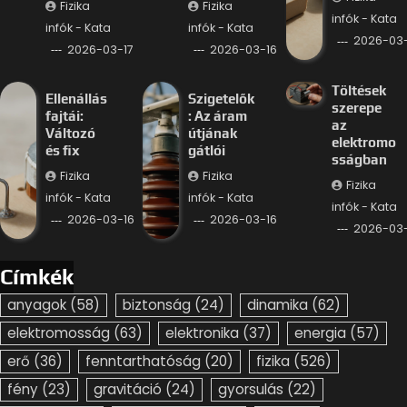
Fizika
Fizika
infók - Kata
infók - Kata
infók - Kata
2026-03-
2026-03-17
2026-03-16
Töltések
Ellenállás
Szigetelők
szerepe
fajtái:
: Az áram
az
Változó
útjának
elektromo
és fix
gátlói
sságban
Fizika
Fizika
Fizika
infók - Kata
infók - Kata
infók - Kata
2026-03-16
2026-03-16
2026-03-
Címkék
anyagok
(58)
biztonság
(24)
dinamika
(62)
elektromosság
(63)
elektronika
(37)
energia
(57)
erő
(36)
fenntarthatóság
(20)
fizika
(526)
fény
(23)
gravitáció
(24)
gyorsulás
(22)