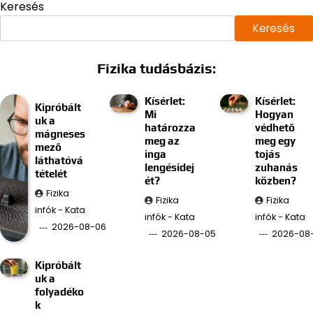
Keresés
Keresés
Fizika tudásbázis:
Kísérlet:
Kísérlet:
Kipróbált
Mi
Hogyan
uk a
határozza
védhető
mágneses
meg az
meg egy
mező
inga
tojás
láthatóvá
lengésidej
zuhanás
tételét
ét?
közben?
Fizika
Fizika
Fizika
infók - Kata
infók - Kata
infók - Kata
2026-08-06
2026-08-05
2026-08
Kipróbált
uk a
folyadéko
k