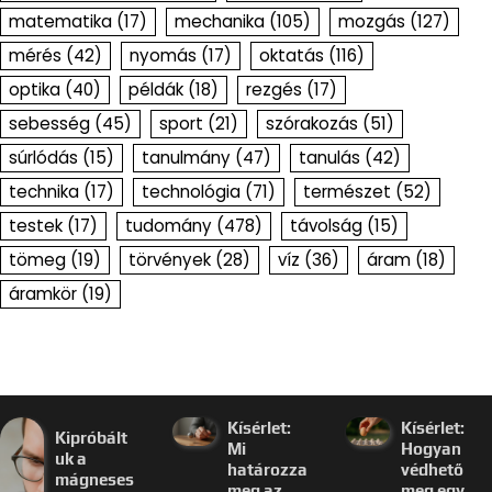
matematika
(17)
mechanika
(105)
mozgás
(127)
mérés
(42)
nyomás
(17)
oktatás
(116)
optika
(40)
példák
(18)
rezgés
(17)
sebesség
(45)
sport
(21)
szórakozás
(51)
súrlódás
(15)
tanulmány
(47)
tanulás
(42)
technika
(17)
technológia
(71)
természet
(52)
testek
(17)
tudomány
(478)
távolság
(15)
tömeg
(19)
törvények
(28)
víz
(36)
áram
(18)
áramkör
(19)
Kísérlet:
Kísérlet:
Kipróbált
Mi
Hogyan
uk a
határozza
védhető
mágneses
meg az
meg egy