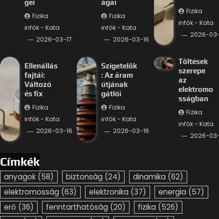
gei
ágai
Fizika
Fizika
Fizika
infók - Kata
infók - Kata
infók - Kata
2026-03-
2026-03-17
2026-03-16
Töltések
Ellenállás
Szigetelők
szerepe
fajtái:
: Az áram
az
Változó
útjának
elektromo
és fix
gátlói
sságban
Fizika
Fizika
Fizika
infók - Kata
infók - Kata
infók - Kata
2026-03-16
2026-03-16
2026-03-
Címkék
anyagok
(58)
biztonság
(24)
dinamika
(62)
elektromosság
(63)
elektronika
(37)
energia
(57)
erő
(36)
fenntarthatóság
(20)
fizika
(526)