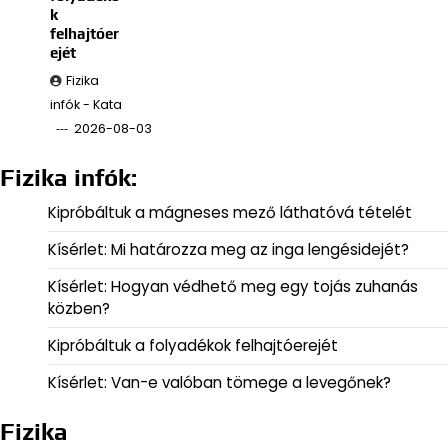
k
felhajtóer
ejét
Fizika
infók - Kata
2026-08-03
Fizika infók:
Kipróbáltuk a mágneses mező láthatóvá tételét
Kísérlet: Mi határozza meg az inga lengésidejét?
Kísérlet: Hogyan védhető meg egy tojás zuhanás
közben?
Kipróbáltuk a folyadékok felhajtóerejét
Kísérlet: Van-e valóban tömege a levegőnek?
Fizika