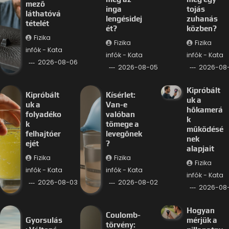
mező
inga
tojás
láthatóvá
lengésidej
zuhanás
tételét
ét?
közben?
Fizika
Fizika
Fizika
infók - Kata
infók - Kata
infók - Kata
2026-08-06
2026-08-05
2026-08
Kipróbált
Kipróbált
Kísérlet:
uk a
uk a
Van-e
hőkamerá
folyadéko
valóban
k
k
tömege a
működésé
felhajtóer
levegőnek
nek
ejét
?
alapjait
Fizika
Fizika
Fizika
infók - Kata
infók - Kata
infók - Kata
2026-08-03
2026-08-02
2026-08-
Hogyan
Coulomb-
Gyorsulás
mérjük a
törvény: