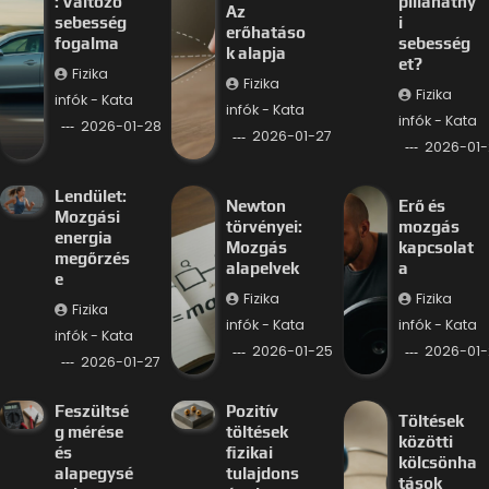
: Változó
pillanatny
Az
sebesség
i
erőhatáso
fogalma
sebesség
k alapja
et?
Fizika
Fizika
Fizika
infók - Kata
infók - Kata
infók - Kata
2026-01-28
2026-01-27
2026-01-
Lendület:
Newton
Erő és
Mozgási
törvényei:
mozgás
energia
Mozgás
kapcsolat
megőrzés
alapelvek
a
e
Fizika
Fizika
Fizika
infók - Kata
infók - Kata
infók - Kata
2026-01-25
2026-01-
2026-01-27
Feszültsé
Pozitív
Töltések
g mérése
töltések
közötti
és
fizikai
kölcsönha
alapegysé
tulajdons
tások