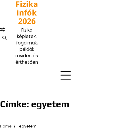
Fizika
Skip
to
infók
content
2026
Fizika
képletek,
fogalmak,
példák
röviden és
érthetően
Címke:
egyetem
Home
egyetem