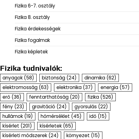
Fizika 6-7. osztály
Fizika 8. osztály
Fizika érdekességek
Fizika fogalmak
Fizika képletek
Fizika tudnivalók:
anyagok
(58)
biztonság
(24)
dinamika
(62)
elektromosság
(63)
elektronika
(37)
energia
(57)
erő
(36)
fenntarthatóság
(20)
fizika
(526)
fény
(23)
gravitáció
(24)
gyorsulás
(22)
hullámok
(19)
hőmérséklet
(45)
idő
(15)
kísérlet
(201)
kísérletek
(65)
kísérleti módszerek
(24)
környezet
(15)