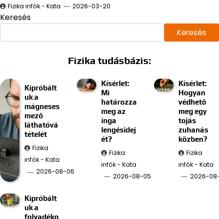
Fizika infók - Kata
2026-03-20
Keresés
Keresés
Fizika tudásbázis:
Kísérlet:
Kísérlet:
Kipróbált
Mi
Hogyan
uk a
határozza
védhető
mágneses
meg az
meg egy
mező
inga
tojás
láthatóvá
lengésidej
zuhanás
tételét
ét?
közben?
Fizika
Fizika
Fizika
infók - Kata
infók - Kata
infók - Kata
2026-08-06
2026-08-05
2026-08
Kipróbált
uk a
folyadéko