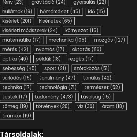
fény
(23)
gravitáció
(24)
gyorsulás
(22)
hullámok
(19)
hőmérséklet
(45)
idő
(15)
kísérlet
(201)
kísérletek
(65)
kísérleti módszerek
(24)
környezet
(15)
matematika
(17)
mechanika
(105)
mozgás
(127)
mérés
(42)
nyomás
(17)
oktatás
(116)
optika
(40)
példák
(18)
rezgés
(17)
sebesség
(45)
sport
(21)
szórakozás
(51)
súrlódás
(15)
tanulmány
(47)
tanulás
(42)
technika
(17)
technológia
(71)
természet
(52)
testek
(17)
tudomány
(478)
távolság
(15)
tömeg
(19)
törvények
(28)
víz
(36)
áram
(18)
áramkör
(19)
Társoldalak: