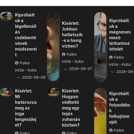
Kipróbált
uk a
Kipróbált
Kísérlet:
légellenáll
uk a
Jobban
ás
mágneses
hallatszik
csökkenté
mező
-e a hang
sének
láthatóvá
vízben?
módszerei
tételét
Fizika
t
Fizika
infók - Kata
Fizika
infók - Kata
2026-08-07
infók - Kata
2026-08
2026-08-08
Kísérlet:
Kísérlet:
Kipróbált
Mi
Hogyan
uk a
határozza
védhető
folyadéko
meg az
meg egy
k
inga
tojás
felhajtóer
lengésidej
zuhanás
ejét
ét?
közben?
Fizika
Fizika
Fizika