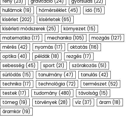
fény
(23)
gravitáció
(24)
gyorsulás
(22)
hullámok
(19)
hőmérséklet
(45)
idő
(15)
kísérlet
(202)
kísérletek
(65)
kísérleti módszerek
(25)
környezet
(15)
matematika
(17)
mechanika
(105)
mozgás
(127)
mérés
(42)
nyomás
(17)
oktatás
(116)
optika
(40)
példák
(18)
rezgés
(17)
sebesség
(45)
sport
(21)
szórakozás
(51)
súrlódás
(15)
tanulmány
(47)
tanulás
(42)
technika
(17)
technológia
(72)
természet
(52)
testek
(17)
tudomány
(480)
távolság
(15)
tömeg
(19)
törvények
(28)
víz
(37)
áram
(18)
áramkör
(19)