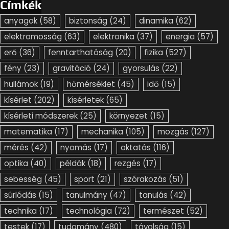
Címkék
anyagok
(58)
biztonság
(24)
dinamika
(62)
elektromosság
(63)
elektronika
(37)
energia
(57)
erő
(36)
fenntarthatóság
(20)
fizika
(527)
fény
(23)
gravitáció
(24)
gyorsulás
(22)
hullámok
(19)
hőmérséklet
(45)
idő
(15)
kísérlet
(202)
kísérletek
(65)
kísérleti módszerek
(25)
környezet
(15)
matematika
(17)
mechanika
(105)
mozgás
(127)
mérés
(42)
nyomás
(17)
oktatás
(116)
optika
(40)
példák
(18)
rezgés
(17)
sebesség
(45)
sport
(21)
szórakozás
(51)
súrlódás
(15)
tanulmány
(47)
tanulás
(42)
technika
(17)
technológia
(72)
természet
(52)
testek
(17)
tudomány
(480)
távolság
(15)