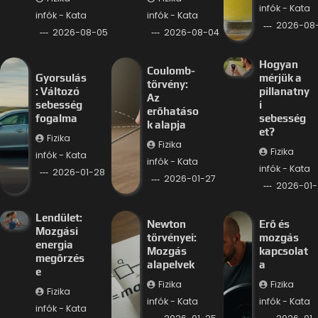
infók - Kata
infók - Kata
infók - Kata
2026-08
2026-08-05
2026-08-04
Hogyan
Coulomb-
Gyorsulás
mérjük a
törvény:
: Változó
pillanatny
Az
sebesség
i
erőhatáso
fogalma
sebesség
k alapja
et?
Fizika
Fizika
Fizika
infók - Kata
infók - Kata
infók - Kata
2026-01-28
2026-01-27
2026-01-
Lendület:
Newton
Erő és
Mozgási
törvényei:
mozgás
energia
Mozgás
kapcsolat
megőrzés
alapelvek
a
e
Fizika
Fizika
Fizika
infók - Kata
infók - Kata
infók - Kata