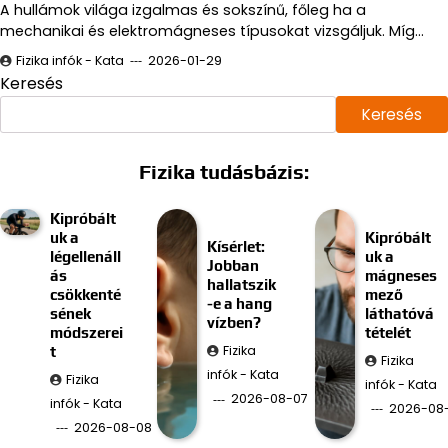
A hullámok világa izgalmas és sokszínű, főleg ha a
mechanikai és elektromágneses típusokat vizsgáljuk. Míg…
Fizika infók - Kata
2026-01-29
Keresés
Keresés
Fizika tudásbázis:
Kipróbált
uk a
Kipróbált
Kísérlet:
légellenáll
uk a
Jobban
ás
mágneses
hallatszik
csökkenté
mező
-e a hang
sének
láthatóvá
vízben?
módszerei
tételét
Fizika
t
Fizika
infók - Kata
Fizika
infók - Kata
2026-08-07
infók - Kata
2026-08
2026-08-08