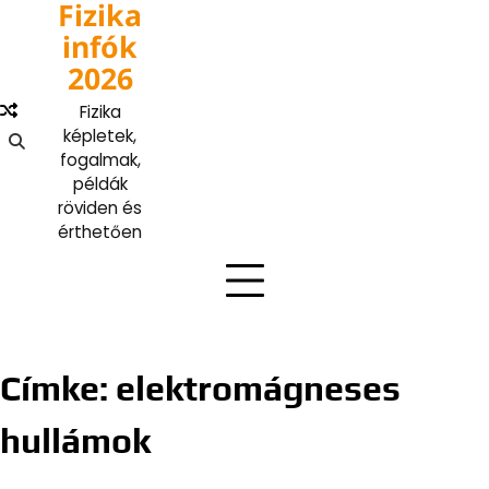
Fizika
Skip
to
infók
content
2026
Fizika
képletek,
fogalmak,
példák
röviden és
érthetően
Címke:
elektromágneses
hullámok