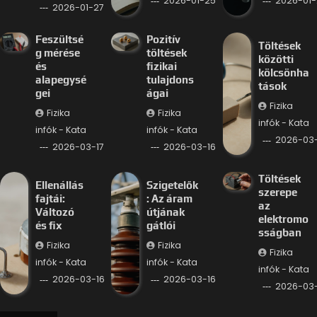
2026-01-25
2026-01-
2026-01-27
Feszültsé
Pozitív
Töltések
g mérése
töltések
közötti
és
fizikai
kölcsönha
alapegysé
tulajdons
tások
gei
ágai
Fizika
Fizika
Fizika
infók - Kata
infók - Kata
infók - Kata
2026-03-
2026-03-17
2026-03-16
Töltések
Ellenállás
Szigetelők
szerepe
fajtái:
: Az áram
az
Változó
útjának
elektromo
és fix
gátlói
sságban
Fizika
Fizika
Fizika
infók - Kata
infók - Kata
infók - Kata
2026-03-16
2026-03-16
2026-03-