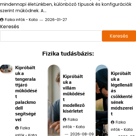
mindennapi életünkben, különböző típusok és konfigurációk
szerint működnek. A…
Fizika infók - Kata
2026-01-27
Keresés
Keresés
Fizika tudásbázis:
Kipróbált
uk a
Kipróbált
Kipróbált
tengerala
uk a
uk a
ttjáró
légellenáll
villám
működésé
ás
működésé
t
csökkenté
t
palackmo
sének
modellező
dell
módszerei
kísérletet
segítségé
t
Fizika
vel
Fizika
infók - Kata
Fizika
infók - Kata
2026-08-09
infók - Kata