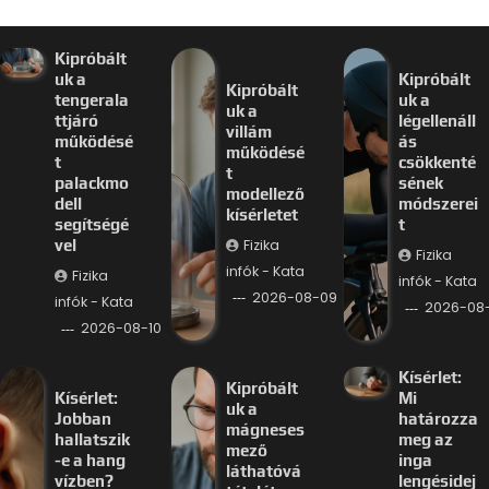
Kipróbált
uk a
Kipróbált
Kipróbált
tengerala
uk a
uk a
ttjáró
légellenáll
villám
működésé
ás
működésé
t
csökkenté
t
palackmo
sének
modellező
dell
módszerei
kísérletet
segítségé
t
Fizika
vel
Fizika
infók - Kata
Fizika
infók - Kata
2026-08-09
infók - Kata
2026-08
2026-08-10
Kísérlet:
Kipróbált
Kísérlet:
Mi
uk a
Jobban
határozza
mágneses
hallatszik
meg az
mező
-e a hang
inga
láthatóvá
vízben?
lengésidej