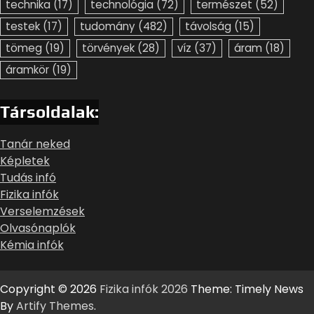
technika
(17)
technológia
(72)
természet
(52)
testek
(17)
tudomány
(482)
távolság
(15)
tömeg
(19)
törvények
(28)
víz
(37)
áram
(18)
áramkör
(19)
Társoldalak:
Tanár neked
Képletek
Tudás infó
Fizika infók
Verselemzések
Olvasónaplók
Kémia infók
Copyright © 2026
Fizika infók 2026
Theme: Timely News
By
Artify Themes
.