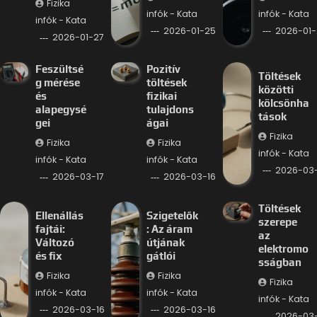
Fizika
infók - Kata
infók - Kata
infók - Kata
2026-01-25
2026-01-
2026-01-27
Feszültsé
Pozitív
Töltések
g mérése
töltések
közötti
és
fizikai
kölcsönha
alapegysé
tulajdons
tások
gei
ágai
Fizika
Fizika
Fizika
infók - Kata
infók - Kata
infók - Kata
2026-03-
2026-03-17
2026-03-16
Töltések
Ellenállás
Szigetelők
szerepe
fajtái:
: Az áram
az
Változó
útjának
elektromo
és fix
gátlói
sságban
Fizika
Fizika
Fizika
infók - Kata
infók - Kata
infók - Kata
2026-03-16
2026-03-16
2026-03-