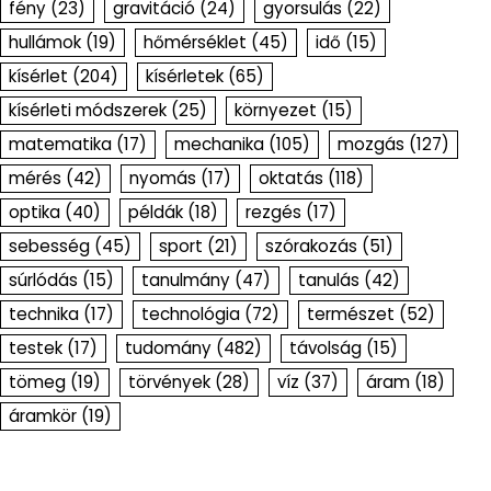
fény
(23)
gravitáció
(24)
gyorsulás
(22)
hullámok
(19)
hőmérséklet
(45)
idő
(15)
kísérlet
(204)
kísérletek
(65)
kísérleti módszerek
(25)
környezet
(15)
matematika
(17)
mechanika
(105)
mozgás
(127)
mérés
(42)
nyomás
(17)
oktatás
(118)
optika
(40)
példák
(18)
rezgés
(17)
sebesség
(45)
sport
(21)
szórakozás
(51)
súrlódás
(15)
tanulmány
(47)
tanulás
(42)
technika
(17)
technológia
(72)
természet
(52)
testek
(17)
tudomány
(482)
távolság
(15)
tömeg
(19)
törvények
(28)
víz
(37)
áram
(18)
áramkör
(19)