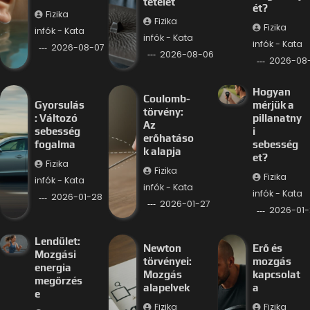
tételét
ét?
Fizika
Fizika
Fizika
infók - Kata
infók - Kata
infók - Kata
2026-08-07
2026-08-06
2026-08
Hogyan
Coulomb-
Gyorsulás
mérjük a
törvény:
: Változó
pillanatny
Az
sebesség
i
erőhatáso
fogalma
sebesség
k alapja
et?
Fizika
Fizika
Fizika
infók - Kata
infók - Kata
infók - Kata
2026-01-28
2026-01-27
2026-01-
Lendület:
Newton
Erő és
Mozgási
törvényei:
mozgás
energia
Mozgás
kapcsolat
megőrzés
alapelvek
a
e
Fizika
Fizika