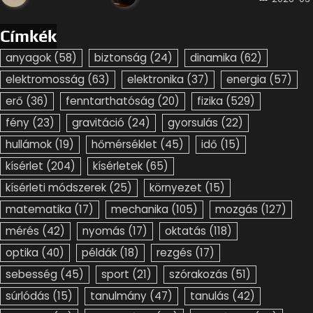
Címkék
anyagok
(58)
biztonság
(24)
dinamika
(62)
elektromosság
(63)
elektronika
(37)
energia
(57)
erő
(36)
fenntarthatóság
(20)
fizika
(529)
fény
(23)
gravitáció
(24)
gyorsulás
(22)
hullámok
(19)
hőmérséklet
(45)
idő
(15)
kísérlet
(204)
kísérletek
(65)
kísérleti módszerek
(25)
környezet
(15)
matematika
(17)
mechanika
(105)
mozgás
(127)
mérés
(42)
nyomás
(17)
oktatás
(118)
optika
(40)
példák
(18)
rezgés
(17)
sebesség
(45)
sport
(21)
szórakozás
(51)
súrlódás
(15)
tanulmány
(47)
tanulás
(42)