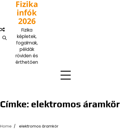
Fizika
Skip
to
infók
content
2026
Fizika
képletek,
fogalmak,
példák
röviden és
érthetően
Címke:
elektromos áramkör
Home
elektromos áramkör