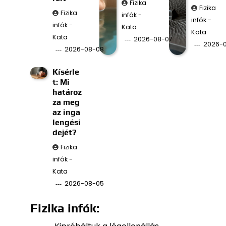
Fizika
Fizika
Fizika
infók -
infók -
infók -
Kata
Kata
Kata
2026-08-07
2026-
2026-08-08
Kísérle
t: Mi
határoz
za meg
az inga
lengési
dejét?
Fizika
infók -
Kata
2026-08-05
Fizika infók: