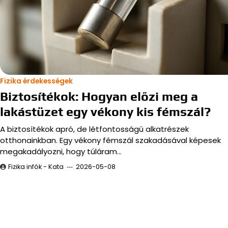
Fizika érdekességek
Biztosítékok: Hogyan előzi meg a
lakástüzet egy vékony kis fémszál?
A biztosítékok apró, de létfontosságú alkatrészek
otthonainkban. Egy vékony fémszál szakadásával képesek
megakadályozni, hogy túláram…
Fizika infók - Kata
2026-05-08