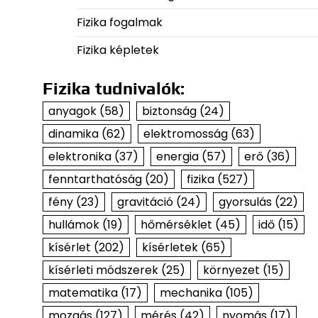
Fizika fogalmak
Fizika képletek
Fizika tudnivalók:
anyagok
(58)
biztonság
(24)
dinamika
(62)
elektromosság
(63)
elektronika
(37)
energia
(57)
erő
(36)
fenntarthatóság
(20)
fizika
(527)
fény
(23)
gravitáció
(24)
gyorsulás
(22)
hullámok
(19)
hőmérséklet
(45)
idő
(15)
kísérlet
(202)
kísérletek
(65)
kísérleti módszerek
(25)
környezet
(15)
matematika
(17)
mechanika
(105)
mozgás
(127)
mérés
(42)
nyomás
(17)