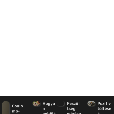
Hogya
Feszül
Pozitív
Coulo
n
tség
töltése
mb-
mérjük
mérése
k