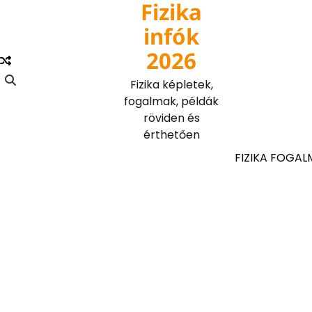
Fizika
Skip
to
infók
content
2026
Fizika képletek,
fogalmak, példák
röviden és
érthetően
FIZIKA FOGAL