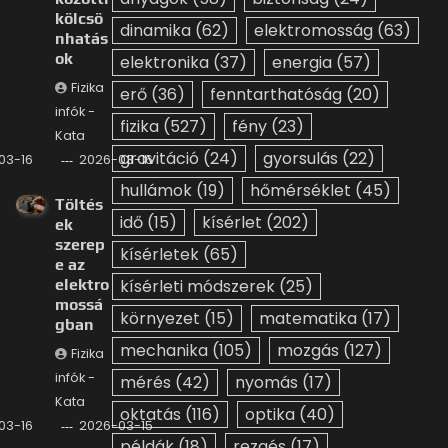
kölcsö
dinamika
(62)
elektromosság
(63)
nhatás
ok
elektronika
(37)
energia
(57)
Fizika
erő
(36)
fenntarthatóság
(20)
infók -
fizika
(527)
fény
(23)
Kata
gravitáció
(24)
gyorsulás
(22)
03-16
2026-03-16
hullámok
(19)
hőmérséklet
(45)
Töltés
idő
(15)
kísérlet
(202)
ek
szerep
kísérletek
(65)
e az
elektro
kísérleti módszerek
(25)
mossá
környezet
(15)
matematika
(17)
gban
mechanika
(105)
mozgás
(127)
Fizika
infók -
mérés
(42)
nyomás
(17)
Kata
oktatás
(116)
optika
(40)
03-16
2026-03-15
példák
(18)
rezgés
(17)