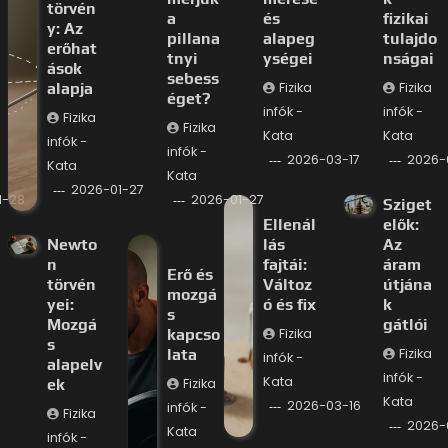
törvén
a
és
fizikai
y: Az
pillana
alapeg
tulajdo
erőhat
tnyi
ységei
nságai
ások
sebess
alapja
Fizika
Fizika
éget?
infók -
infók -
Fizika
Fizika
Kata
Kata
infók -
infók -
2026-03-17
2026-
Kata
Kata
2026-01-27
1-28
2026-01-27
Sziget
Ellenál
elők:
Newto
lás
Az
n
fajtái:
áram
Erő és
törvén
Változ
útjána
mozgá
yei:
ó és fix
k
s
Mozgá
gátlói
kapcso
Fizika
s
lata
Fizika
infók -
alapelv
infók -
Kata
ek
Fizika
Kata
2026-03-16
infók -
Fizika
2026-
Kata
infók -