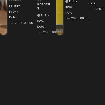
Fizika
Kata
közben
Fizika
infók -
?
2026-0
infók -
Kata
Fizika
Kata
2026-08-03
infók -
2026-08-05
Kata
2026-08-04