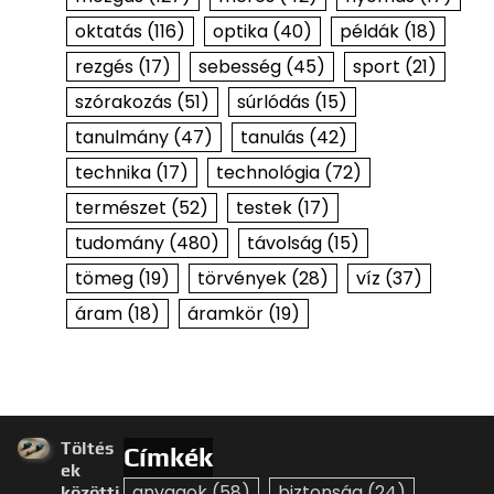
oktatás
(116)
optika
(40)
példák
(18)
rezgés
(17)
sebesség
(45)
sport
(21)
szórakozás
(51)
súrlódás
(15)
tanulmány
(47)
tanulás
(42)
technika
(17)
technológia
(72)
természet
(52)
testek
(17)
tudomány
(480)
távolság
(15)
tömeg
(19)
törvények
(28)
víz
(37)
áram
(18)
áramkör
(19)
Töltés
Címkék
ek
anyagok
(58)
biztonság
(24)
közötti