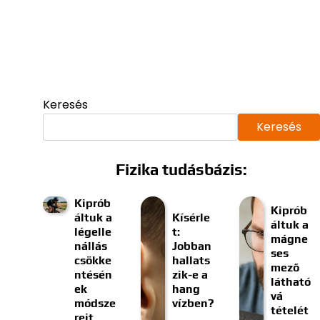
Keresés
Keresés
Fizika tudásbázis:
Kiprób
Kiprób
áltuk a
Kísérle
áltuk a
légelle
t:
mágne
nállás
Jobban
ses
csökke
hallats
mező
ntésén
zik-e a
látható
ek
hang
vá
módsze
vízben?
tételét
reit