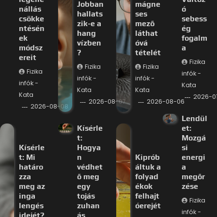
Jobban
mágne
nállás
ó
hallats
ses
csökke
sebess
zik-e a
mező
ntésén
ég
hang
láthat
ek
fogalm
vízben
óvá
módsz
a
?
tételét
ereit
Fizika
Fizika
Fizika
Fizika
infók -
infók -
infók -
infók -
Kata
Kata
Kata
Kata
2026-0
2026-08-07
2026-08-06
2026-08-08
Lendül
Kísérle
et:
t:
Mozgá
Kísérle
Hogya
si
t: Mi
n
Kiprób
energi
határo
védhet
áltuk a
a
zza
ő meg
folyad
megőr
meg az
egy
ékok
zése
inga
tojás
felhajt
Fizika
lengés
zuhan
óerejét
infók -
idejét?
ás