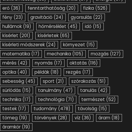
erő
(36)
fenntarthatóság
(20)
fizika
(526)
fény
(23)
gravitáció
(24)
gyorsulás
(22)
hullámok
(19)
hőmérséklet
(45)
idő
(15)
kísérlet
(201)
kísérletek
(65)
kísérleti módszerek
(24)
környezet
(15)
matematika
(17)
mechanika
(105)
mozgás
(127)
mérés
(42)
nyomás
(17)
oktatás
(116)
optika
(40)
példák
(18)
rezgés
(17)
sebesség
(45)
sport
(21)
szórakozás
(51)
súrlódás
(15)
tanulmány
(47)
tanulás
(42)
technika
(17)
technológia
(71)
természet
(52)
testek
(17)
tudomány
(478)
távolság
(15)
tömeg
(19)
törvények
(28)
víz
(36)
áram
(18)
áramkör
(19)