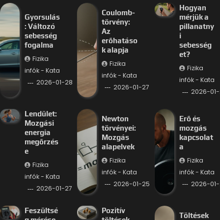
Hogyan
Coulomb-
Gyorsulás
mérjük a
törvény:
: Változó
pillanatny
Az
sebesség
i
erőhatáso
fogalma
sebesség
k alapja
et?
Fizika
Fizika
Fizika
infók - Kata
infók - Kata
infók - Kata
2026-01-28
2026-01-27
2026-01-
Lendület:
Newton
Erő és
Mozgási
törvényei:
mozgás
energia
Mozgás
kapcsolat
megőrzés
alapelvek
a
e
Fizika
Fizika
Fizika
infók - Kata
infók - Kata
infók - Kata
2026-01-25
2026-01-
2026-01-27
Feszültsé
Pozitív
Töltések
g mérése
töltések