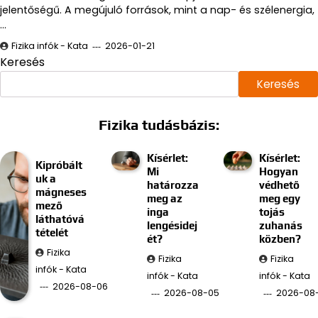
jelentőségű. A megújuló források, mint a nap- és szélenergia,
…
Fizika infók - Kata
2026-01-21
Keresés
Keresés
Fizika tudásbázis:
Kísérlet:
Kísérlet:
Kipróbált
Mi
Hogyan
uk a
határozza
védhető
mágneses
meg az
meg egy
mező
inga
tojás
láthatóvá
lengésidej
zuhanás
tételét
ét?
közben?
Fizika
Fizika
Fizika
infók - Kata
infók - Kata
infók - Kata
2026-08-06
2026-08-05
2026-08