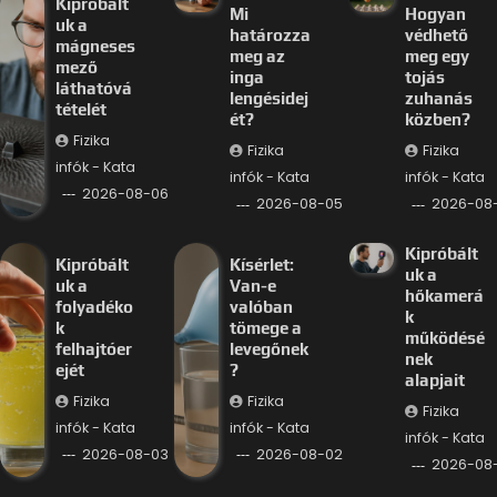
Kipróbált
Mi
Hogyan
uk a
határozza
védhető
mágneses
meg az
meg egy
mező
inga
tojás
láthatóvá
lengésidej
zuhanás
tételét
ét?
közben?
Fizika
Fizika
Fizika
infók - Kata
infók - Kata
infók - Kata
2026-08-06
2026-08-05
2026-08
Kipróbált
Kipróbált
Kísérlet:
uk a
uk a
Van-e
hőkamerá
folyadéko
valóban
k
k
tömege a
működésé
felhajtóer
levegőnek
nek
ejét
?
alapjait
Fizika
Fizika
Fizika
infók - Kata
infók - Kata
infók - Kata
2026-08-03
2026-08-02
2026-08-