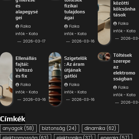
közötti
és
fizikai
kölcsönha
alapegysé
tulajdons
tások
gei
ágai
Fizika
Fizika
Fizika
infók - Kata
infók - Kata
infók - Kata
2026-03-
2026-03-17
2026-03-16
Töltések
Ellenállás
Szigetelők
szerepe
fajtái:
: Az áram
az
Változó
útjának
elektromo
és fix
gátlói
sságban
Fizika
Fizika
Fizika
infók - Kata
infók - Kata
infók - Kata
2026-03-16
2026-03-16
2026-03-
Címkék
anyagok
(58)
biztonság
(24)
dinamika
(62)
elektromosság
(63)
elektronika
(37)
energia
(57)