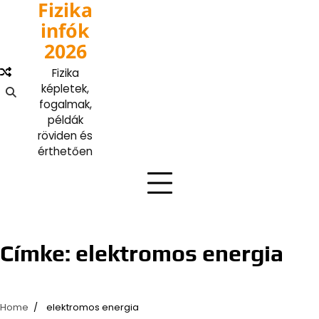
Fizika
Skip
to
infók
content
2026
Fizika
képletek,
fogalmak,
példák
röviden és
érthetően
Címke:
elektromos energia
Home
elektromos energia