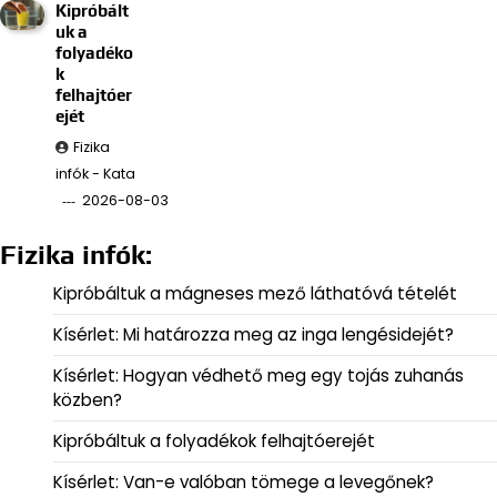
Kipróbált
uk a
folyadéko
k
felhajtóer
ejét
Fizika
infók - Kata
2026-08-03
Fizika infók:
Kipróbáltuk a mágneses mező láthatóvá tételét
Kísérlet: Mi határozza meg az inga lengésidejét?
Kísérlet: Hogyan védhető meg egy tojás zuhanás
közben?
Kipróbáltuk a folyadékok felhajtóerejét
Kísérlet: Van-e valóban tömege a levegőnek?