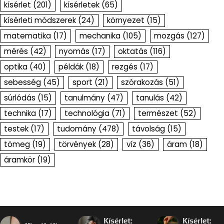
kísérlet
(201)
kísérletek
(65)
kísérleti módszerek
(24)
környezet
(15)
matematika
(17)
mechanika
(105)
mozgás
(127)
mérés
(42)
nyomás
(17)
oktatás
(116)
optika
(40)
példák
(18)
rezgés
(17)
sebesség
(45)
sport
(21)
szórakozás
(51)
súrlódás
(15)
tanulmány
(47)
tanulás
(42)
technika
(17)
technológia
(71)
természet
(52)
testek
(17)
tudomány
(478)
távolság
(15)
tömeg
(19)
törvények
(28)
víz
(36)
áram
(18)
áramkör
(19)
Kísérlet:
Kísérlet: