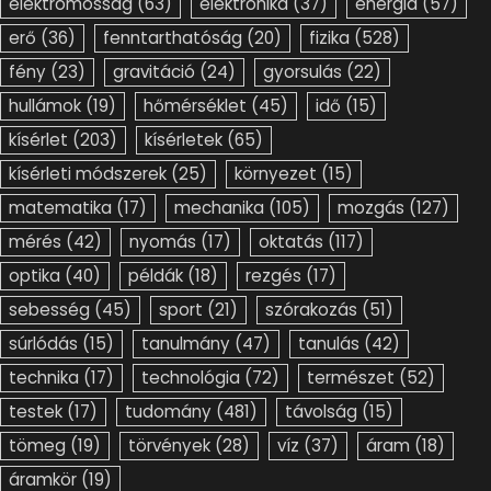
elektromosság
(63)
elektronika
(37)
energia
(57)
erő
(36)
fenntarthatóság
(20)
fizika
(528)
fény
(23)
gravitáció
(24)
gyorsulás
(22)
hullámok
(19)
hőmérséklet
(45)
idő
(15)
kísérlet
(203)
kísérletek
(65)
kísérleti módszerek
(25)
környezet
(15)
matematika
(17)
mechanika
(105)
mozgás
(127)
mérés
(42)
nyomás
(17)
oktatás
(117)
optika
(40)
példák
(18)
rezgés
(17)
sebesség
(45)
sport
(21)
szórakozás
(51)
súrlódás
(15)
tanulmány
(47)
tanulás
(42)
technika
(17)
technológia
(72)
természet
(52)
testek
(17)
tudomány
(481)
távolság
(15)
tömeg
(19)
törvények
(28)
víz
(37)
áram
(18)
áramkör
(19)