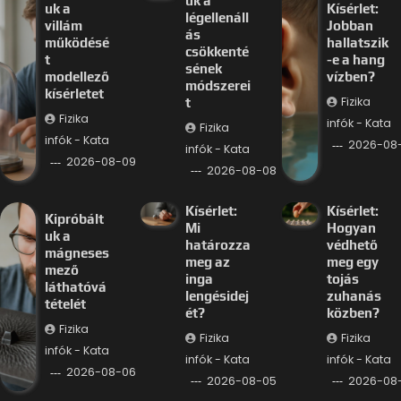
uk a
uk a
Kísérlet:
légellenáll
villám
Jobban
ás
működésé
hallatszik
csökkenté
t
-e a hang
sének
modellező
vízben?
módszerei
kísérletet
Fizika
t
Fizika
infók - Kata
Fizika
infók - Kata
2026-08
infók - Kata
2026-08-09
2026-08-08
Kísérlet:
Kísérlet:
Kipróbált
Mi
Hogyan
uk a
határozza
védhető
mágneses
meg az
meg egy
mező
inga
tojás
láthatóvá
lengésidej
zuhanás
tételét
ét?
közben?
Fizika
Fizika
Fizika
infók - Kata
infók - Kata
infók - Kata
2026-08-06
2026-08-05
2026-08