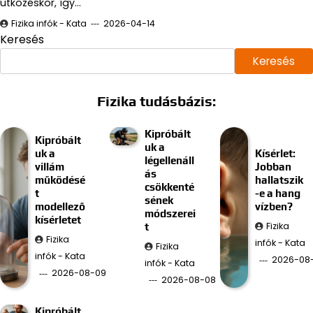
ütközéskor, így…
Fizika infók - Kata
2026-04-14
Keresés
Keresés
Fizika tudásbázis:
Kipróbált
Kipróbált
uk a
uk a
Kísérlet:
légellenáll
villám
Jobban
ás
működésé
hallatszik
csökkenté
t
-e a hang
sének
modellező
vízben?
módszerei
kísérletet
Fizika
t
Fizika
infók - Kata
Fizika
infók - Kata
2026-08
infók - Kata
2026-08-09
2026-08-08
Kipróbált