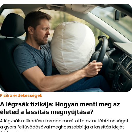
Fizika érdekességek
A légzsák fizikája: Hogyan menti meg az
életed a lassítás megnyújtása?
A légzsák működése forradalmasította az autóbiztonságot:
a gyors felfúvódásával meghosszabbítja a lassítás idejét