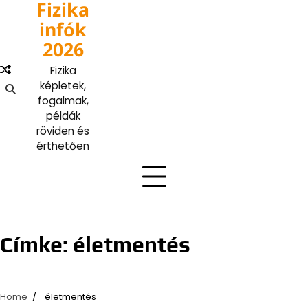
Fizika
Skip
to
infók
content
2026
Fizika
képletek,
fogalmak,
példák
röviden és
érthetően
Címke:
életmentés
Home
életmentés