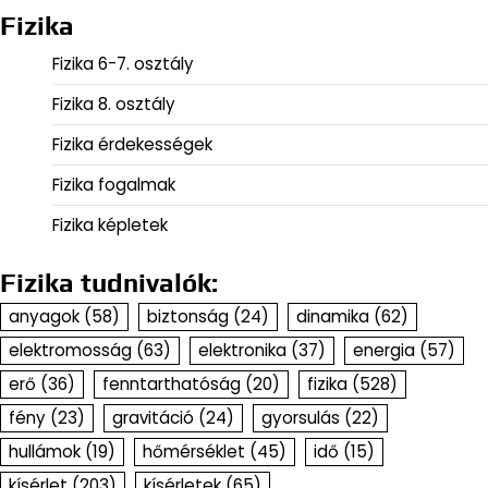
Fizika
Fizika 6-7. osztály
Fizika 8. osztály
Fizika érdekességek
Fizika fogalmak
Fizika képletek
Fizika tudnivalók:
anyagok
(58)
biztonság
(24)
dinamika
(62)
elektromosság
(63)
elektronika
(37)
energia
(57)
erő
(36)
fenntarthatóság
(20)
fizika
(528)
fény
(23)
gravitáció
(24)
gyorsulás
(22)
hullámok
(19)
hőmérséklet
(45)
idő
(15)
kísérlet
(203)
kísérletek
(65)