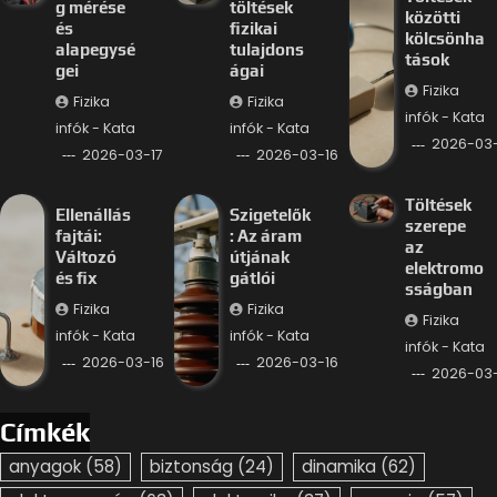
g mérése
töltések
közötti
és
fizikai
kölcsönha
alapegysé
tulajdons
tások
gei
ágai
Fizika
Fizika
Fizika
infók - Kata
infók - Kata
infók - Kata
2026-03-
2026-03-17
2026-03-16
Töltések
Ellenállás
Szigetelők
szerepe
fajtái:
: Az áram
az
Változó
útjának
elektromo
és fix
gátlói
sságban
Fizika
Fizika
Fizika
infók - Kata
infók - Kata
infók - Kata
2026-03-16
2026-03-16
2026-03-
Címkék
anyagok
(58)
biztonság
(24)
dinamika
(62)