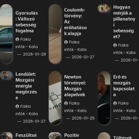
Hogyan
Coulomb-
Gyorsulás
mérjük a
törvény:
: Változó
pillanatny
Az
sebesség
i
erőhatáso
fogalma
sebesség
k alapja
et?
Fizika
Fizika
Fizika
infók - Kata
infók - Kata
infók - Kata
2026-01-28
2026-01-27
2026-01-
Lendület:
Newton
Erő és
Mozgási
törvényei:
mozgás
energia
Mozgás
kapcsolat
megőrzés
alapelvek
a
e
Fizika
Fizika
Fizika
infók - Kata
infók - Kata
infók - Kata
2026-01-25
2026-01-
2026-01-27
Feszültsé
Pozitív
Töltések