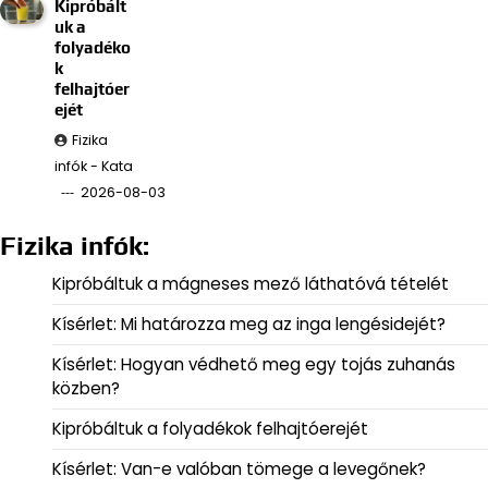
Kipróbált
uk a
folyadéko
k
felhajtóer
ejét
Fizika
infók - Kata
2026-08-03
Fizika infók:
Kipróbáltuk a mágneses mező láthatóvá tételét
Kísérlet: Mi határozza meg az inga lengésidejét?
Kísérlet: Hogyan védhető meg egy tojás zuhanás
közben?
Kipróbáltuk a folyadékok felhajtóerejét
Kísérlet: Van-e valóban tömege a levegőnek?