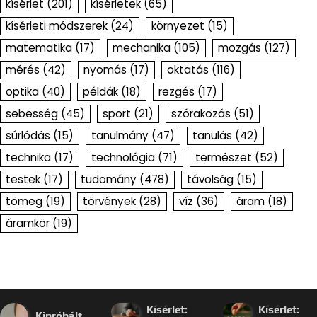
kísérlet
(201)
kísérletek
(65)
kísérleti módszerek
(24)
környezet
(15)
matematika
(17)
mechanika
(105)
mozgás
(127)
mérés
(42)
nyomás
(17)
oktatás
(116)
optika
(40)
példák
(18)
rezgés
(17)
sebesség
(45)
sport
(21)
szórakozás
(51)
súrlódás
(15)
tanulmány
(47)
tanulás
(42)
technika
(17)
technológia
(71)
természet
(52)
testek
(17)
tudomány
(478)
távolság
(15)
tömeg
(19)
törvények
(28)
víz
(36)
áram
(18)
áramkör
(19)
Kísérlet:
Kísérlet:
Kipróbált