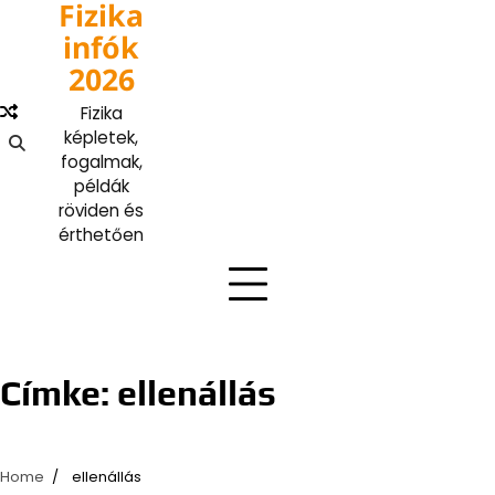
Fizika
Skip
to
infók
content
2026
Fizika
képletek,
fogalmak,
példák
röviden és
érthetően
Címke:
ellenállás
Home
ellenállás