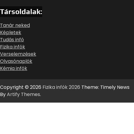
Társoldalak:
Tanár neked
Képletek
Tudás infó
Fizika infók
Verselemzések
Olvasónaplók
Kémia infók
Copyright © 2026
Fizika infók 2026
Theme: Timely News
By
Artify Themes
.