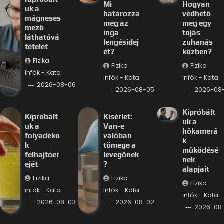
Mi
Hogyan
uk a
határozza
védhető
mágneses
meg az
meg egy
mező
inga
tojás
láthatóvá
lengésidej
zuhanás
tételét
ét?
közben?
Fizika
Fizika
Fizika
infók - Kata
infók - Kata
infók - Kata
2026-08-06
2026-08-05
2026-08
Kipróbált
Kipróbált
Kísérlet:
uk a
uk a
Van-e
hőkamerá
folyadéko
valóban
k
k
tömege a
működésé
felhajtóer
levegőnek
nek
ejét
?
alapjait
Fizika
Fizika
Fizika
infók - Kata
infók - Kata
infók - Kata
2026-08-03
2026-08-02
2026-08-