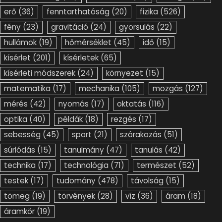
erő
(36)
fenntarthatóság
(20)
fizika
(526)
fény
(23)
gravitáció
(24)
gyorsulás
(22)
hullámok
(19)
hőmérséklet
(45)
idő
(15)
kísérlet
(201)
kísérletek
(65)
kísérleti módszerek
(24)
környezet
(15)
matematika
(17)
mechanika
(105)
mozgás
(127)
mérés
(42)
nyomás
(17)
oktatás
(116)
optika
(40)
példák
(18)
rezgés
(17)
sebesség
(45)
sport
(21)
szórakozás
(51)
súrlódás
(15)
tanulmány
(47)
tanulás
(42)
technika
(17)
technológia
(71)
természet
(52)
testek
(17)
tudomány
(478)
távolság
(15)
tömeg
(19)
törvények
(28)
víz
(36)
áram
(18)
áramkör
(19)