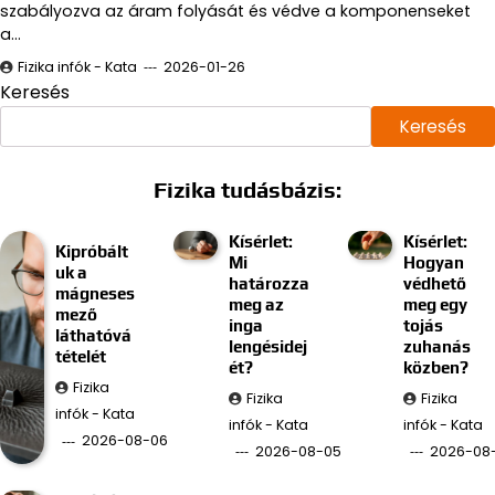
szabályozva az áram folyását és védve a komponenseket
a…
Fizika infók - Kata
2026-01-26
Keresés
Keresés
Fizika tudásbázis:
Kísérlet:
Kísérlet:
Kipróbált
Mi
Hogyan
uk a
határozza
védhető
mágneses
meg az
meg egy
mező
inga
tojás
láthatóvá
lengésidej
zuhanás
tételét
ét?
közben?
Fizika
Fizika
Fizika
infók - Kata
infók - Kata
infók - Kata
2026-08-06
2026-08-05
2026-08