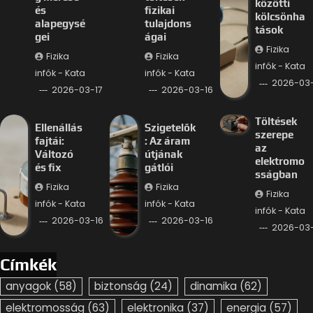
közötti
és
fizikai
kölcsönha
alapegysé
tulajdons
tások
gei
ágai
Fizika
Fizika
Fizika
infók - Kata
infók - Kata
infók - Kata
2026-03-
2026-03-17
2026-03-16
Töltések
Ellenállás
Szigetelők
szerepe
fajtái:
: Az áram
az
Változó
útjának
elektromo
és fix
gátlói
sságban
Fizika
Fizika
Fizika
infók - Kata
infók - Kata
infók - Kata
2026-03-16
2026-03-16
2026-03-
Címkék
anyagok
(58)
biztonság
(24)
dinamika
(62)
elektromosság
(63)
elektronika
(37)
energia
(57)