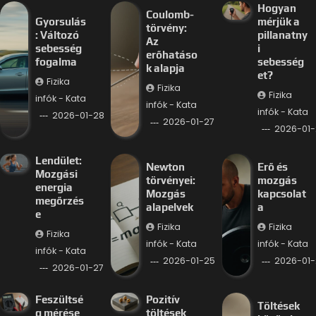
Hogyan
Coulomb-
Gyorsulás
mérjük a
törvény:
: Változó
pillanatny
Az
sebesség
i
erőhatáso
fogalma
sebesség
k alapja
et?
Fizika
Fizika
Fizika
infók - Kata
infók - Kata
infók - Kata
2026-01-28
2026-01-27
2026-01-
Lendület:
Newton
Erő és
Mozgási
törvényei:
mozgás
energia
Mozgás
kapcsolat
megőrzés
alapelvek
a
e
Fizika
Fizika
Fizika
infók - Kata
infók - Kata
infók - Kata
2026-01-25
2026-01-
2026-01-27
Feszültsé
Pozitív
Töltések
g mérése
töltések