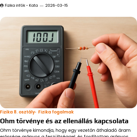
Fizika infók - Kata
2026-03-15
Fizika 8. osztály
Fizika fogalmak
Ohm törvénye és az ellenállás kapcsolata
Ohm törvénye kimondja, hogy egy vezetőn áthaladó áram
erőssége arányos a feszültséggel, és fordítottan arányos…