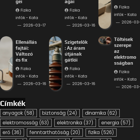
gei
ágai
Fizika
Fizika
Fizika
infók - Kata
infók - Kata
infók - Kata
2026-03-
2026-03-17
2026-03-16
Töltések
Ellenállás
Szigetelők
szerepe
fajtái:
: Az áram
az
Változó
útjának
elektromo
és fix
gátlói
sságban
Fizika
Fizika
Fizika
infók - Kata
infók - Kata
infók - Kata
2026-03-16
2026-03-16
2026-03-
Címkék
anyagok
(58)
biztonság
(24)
dinamika
(62)
elektromosság
(63)
elektronika
(37)
energia
(57)
erő
(36)
fenntarthatóság
(20)
fizika
(526)