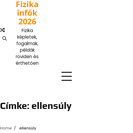
Fizika
Skip
to
infók
content
2026
Fizika
képletek,
fogalmak,
példák
röviden és
érthetően
Címke:
ellensúly
Home
ellensúly