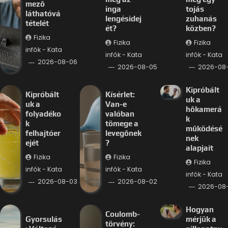
mező
inga
tojás
láthatóvá
lengésidej
zuhanás
tételét
ét?
közben?
Fizika
Fizika
Fizika
infók - Kata
infók - Kata
infók - Kata
2026-08-06
2026-08-05
2026-08
Kipróbált
Kipróbált
Kísérlet:
uk a
uk a
Van-e
hőkamerá
folyadéko
valóban
k
k
tömege a
működésé
felhajtóer
levegőnek
nek
ejét
?
alapjait
Fizika
Fizika
Fizika
infók - Kata
infók - Kata
infók - Kata
2026-08-03
2026-08-02
2026-08-
Hogyan
Coulomb-
Gyorsulás
mérjük a
törvény: