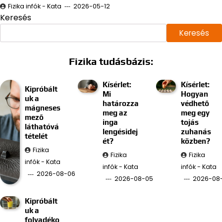
Fizika infók - Kata
2026-05-12
Keresés
Keresés
Fizika tudásbázis:
Kísérlet:
Kísérlet:
Kipróbált
Mi
Hogyan
uk a
határozza
védhető
mágneses
meg az
meg egy
mező
inga
tojás
láthatóvá
lengésidej
zuhanás
tételét
ét?
közben?
Fizika
Fizika
Fizika
infók - Kata
infók - Kata
infók - Kata
2026-08-06
2026-08-05
2026-08
Kipróbált
uk a
folyadéko