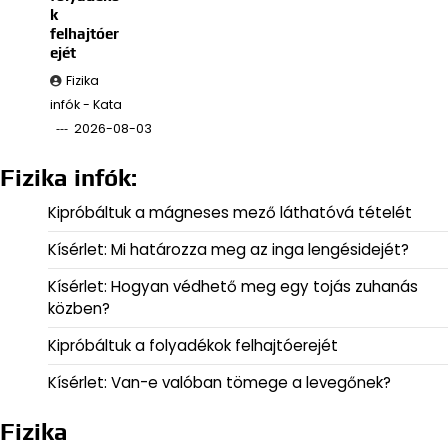
k
felhajtóer
ejét
Fizika
infók - Kata
2026-08-03
Fizika infók:
Kipróbáltuk a mágneses mező láthatóvá tételét
Kísérlet: Mi határozza meg az inga lengésidejét?
Kísérlet: Hogyan védhető meg egy tojás zuhanás
közben?
Kipróbáltuk a folyadékok felhajtóerejét
Kísérlet: Van-e valóban tömege a levegőnek?
Fizika