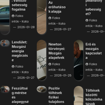
: Változó
pillanatny
Az
sebesség
i
erőhatáso
fogalma
sebesség
k alapja
et?
Fizika
Fizika
Fizika
infók - Kata
infók - Kata
infók - Kata
2026-01-28
2026-01-27
2026-01-
Lendület:
Newton
Erő és
Mozgási
törvényei:
mozgás
energia
Mozgás
kapcsolat
megőrzés
alapelvek
a
e
Fizika
Fizika
Fizika
infók - Kata
infók - Kata
infók - Kata
2026-01-25
2026-01-
2026-01-27
Feszültsé
Pozitív
Töltések
g mérése
töltések
közötti
és
fizikai
kölcsönha
alapegysé
tulajdons
tások