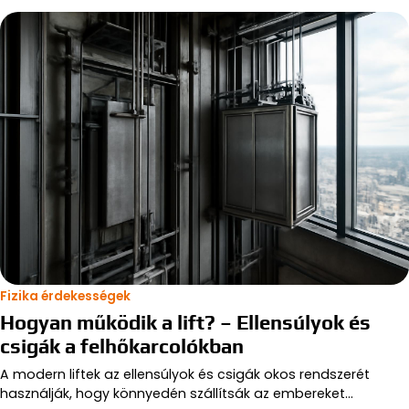
Fizika érdekességek
Hogyan működik a lift? – Ellensúlyok és
csigák a felhőkarcolókban
A modern liftek az ellensúlyok és csigák okos rendszerét
használják, hogy könnyedén szállítsák az embereket…