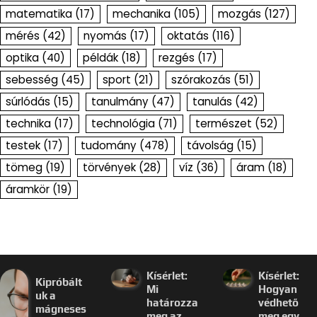
matematika
(17)
mechanika
(105)
mozgás
(127)
mérés
(42)
nyomás
(17)
oktatás
(116)
optika
(40)
példák
(18)
rezgés
(17)
sebesség
(45)
sport
(21)
szórakozás
(51)
súrlódás
(15)
tanulmány
(47)
tanulás
(42)
technika
(17)
technológia
(71)
természet
(52)
testek
(17)
tudomány
(478)
távolság
(15)
tömeg
(19)
törvények
(28)
víz
(36)
áram
(18)
áramkör
(19)
Kísérlet:
Kísérlet:
Kipróbált
Mi
Hogyan
uk a
határozza
védhető
mágneses
meg az
meg egy