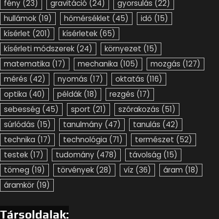
fény
(23)
gravitáció
(24)
gyorsulás
(22)
hullámok
(19)
hőmérséklet
(45)
idő
(15)
kísérlet
(201)
kísérletek
(65)
kísérleti módszerek
(24)
környezet
(15)
matematika
(17)
mechanika
(105)
mozgás
(127)
mérés
(42)
nyomás
(17)
oktatás
(116)
optika
(40)
példák
(18)
rezgés
(17)
sebesség
(45)
sport
(21)
szórakozás
(51)
súrlódás
(15)
tanulmány
(47)
tanulás
(42)
technika
(17)
technológia
(71)
természet
(52)
testek
(17)
tudomány
(478)
távolság
(15)
tömeg
(19)
törvények
(28)
víz
(36)
áram
(18)
áramkör
(19)
Társoldalak: