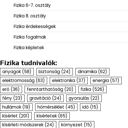
Fizika 6-7. osztály
Fizika 8. osztály
Fizika érdekességek
Fizika fogalmak
Fizika képletek
Fizika tudnivalók:
anyagok
(58)
biztonság
(24)
dinamika
(62)
elektromosság
(63)
elektronika
(37)
energia
(57)
erő
(36)
fenntarthatóság
(20)
fizika
(526)
fény
(23)
gravitáció
(24)
gyorsulás
(22)
hullámok
(19)
hőmérséklet
(45)
idő
(15)
kísérlet
(201)
kísérletek
(65)
kísérleti módszerek
(24)
környezet
(15)