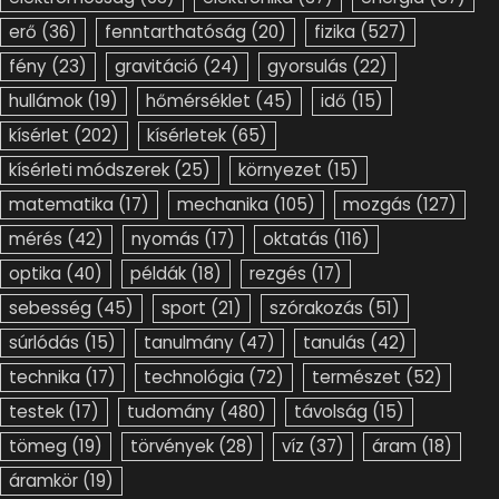
erő
(36)
fenntarthatóság
(20)
fizika
(527)
fény
(23)
gravitáció
(24)
gyorsulás
(22)
hullámok
(19)
hőmérséklet
(45)
idő
(15)
kísérlet
(202)
kísérletek
(65)
kísérleti módszerek
(25)
környezet
(15)
matematika
(17)
mechanika
(105)
mozgás
(127)
mérés
(42)
nyomás
(17)
oktatás
(116)
optika
(40)
példák
(18)
rezgés
(17)
sebesség
(45)
sport
(21)
szórakozás
(51)
súrlódás
(15)
tanulmány
(47)
tanulás
(42)
technika
(17)
technológia
(72)
természet
(52)
testek
(17)
tudomány
(480)
távolság
(15)
tömeg
(19)
törvények
(28)
víz
(37)
áram
(18)
áramkör
(19)