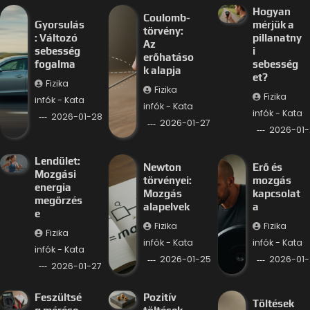
Hogyan
Coulomb-
Gyorsulás
mérjük a
törvény:
: Változó
pillanatny
Az
sebesség
i
erőhatáso
fogalma
sebesség
k alapja
et?
Fizika
Fizika
Fizika
infók - Kata
infók - Kata
infók - Kata
2026-01-28
2026-01-27
2026-01-
Lendület:
Newton
Erő és
Mozgási
törvényei:
mozgás
energia
Mozgás
kapcsolat
megőrzés
alapelvek
a
e
Fizika
Fizika
Fizika
infók - Kata
infók - Kata
infók - Kata
2026-01-25
2026-01-
2026-01-27
Feszültsé
Pozitív
Töltések