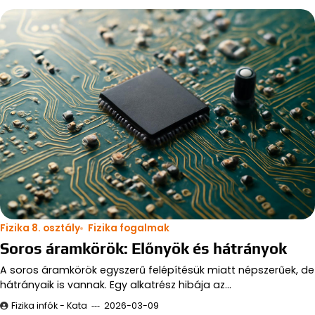
Fizika 8. osztály
Fizika fogalmak
Soros áramkörök: Előnyök és hátrányok
A soros áramkörök egyszerű felépítésük miatt népszerűek, de
hátrányaik is vannak. Egy alkatrész hibája az…
Fizika infók - Kata
2026-03-09