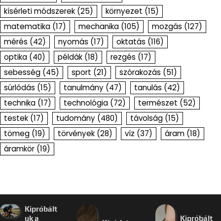
kísérleti módszerek
(25)
környezet
(15)
matematika
(17)
mechanika
(105)
mozgás
(127)
mérés
(42)
nyomás
(17)
oktatás
(116)
optika
(40)
példák
(18)
rezgés
(17)
sebesség
(45)
sport
(21)
szórakozás
(51)
súrlódás
(15)
tanulmány
(47)
tanulás
(42)
technika
(17)
technológia
(72)
természet
(52)
testek
(17)
tudomány
(480)
távolság
(15)
tömeg
(19)
törvények
(28)
víz
(37)
áram
(18)
áramkör
(19)
Kipróbált
uk a
Kipróbált