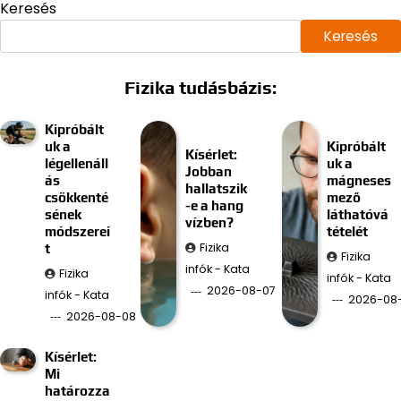
Keresés
Keresés
Fizika tudásbázis:
Kipróbált
uk a
Kipróbált
Kísérlet:
légellenáll
uk a
Jobban
ás
mágneses
hallatszik
csökkenté
mező
-e a hang
sének
láthatóvá
vízben?
módszerei
tételét
Fizika
t
Fizika
infók - Kata
Fizika
infók - Kata
2026-08-07
infók - Kata
2026-08
2026-08-08
Kísérlet:
Mi
határozza