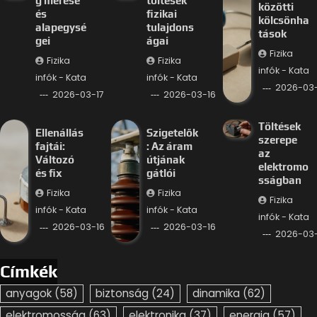
g mérése
töltések
közötti
és
fizikai
kölcsönha
alapegysé
tulajdons
tások
gei
ágai
Fizika
Fizika
Fizika
infók - Kata
infók - Kata
infók - Kata
2026-03-
2026-03-17
2026-03-16
Töltések
Ellenállás
Szigetelők
szerepe
fajtái:
: Az áram
az
Változó
útjának
elektromo
és fix
gátlói
sságban
Fizika
Fizika
Fizika
infók - Kata
infók - Kata
infók - Kata
2026-03-16
2026-03-16
2026-03-
Címkék
anyagok
(58)
biztonság
(24)
dinamika
(62)
elektromosság
(63)
elektronika
(37)
energia
(57)