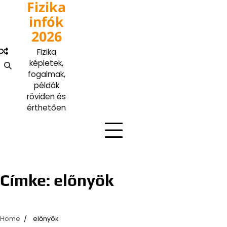
Fizika
Skip
to
infók
content
2026
Fizika
képletek,
fogalmak,
példák
röviden és
érthetően
Címke:
előnyök
Home
előnyök