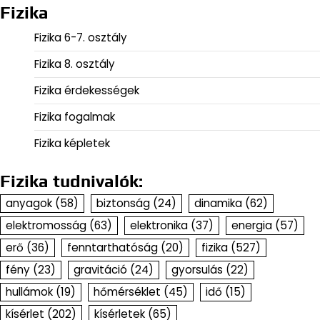
Fizika
Fizika 6-7. osztály
Fizika 8. osztály
Fizika érdekességek
Fizika fogalmak
Fizika képletek
Fizika tudnivalók:
anyagok
(58)
biztonság
(24)
dinamika
(62)
elektromosság
(63)
elektronika
(37)
energia
(57)
erő
(36)
fenntarthatóság
(20)
fizika
(527)
fény
(23)
gravitáció
(24)
gyorsulás
(22)
hullámok
(19)
hőmérséklet
(45)
idő
(15)
kísérlet
(202)
kísérletek
(65)