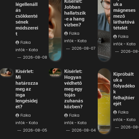
Kísérlet:
légellenáll
uk a
Jobban
ás
mágneses
hallatszik
csökkenté
mező
-e a hang
sének
láthatóvá
vízben?
módszerei
tételét
Fizika
t
Fizika
infók - Kata
Fizika
infók - Kata
2026-08-07
infók - Kata
2026-08
2026-08-08
Kísérlet:
Kísérlet:
Kipróbált
Mi
Hogyan
uk a
határozza
védhető
folyadéko
meg az
meg egy
k
inga
tojás
felhajtóer
lengésidej
zuhanás
ejét
ét?
közben?
Fizika
Fizika
Fizika
infók - Kata
infók - Kata
infók - Kata
2026-08
2026-08-05
2026-08-04