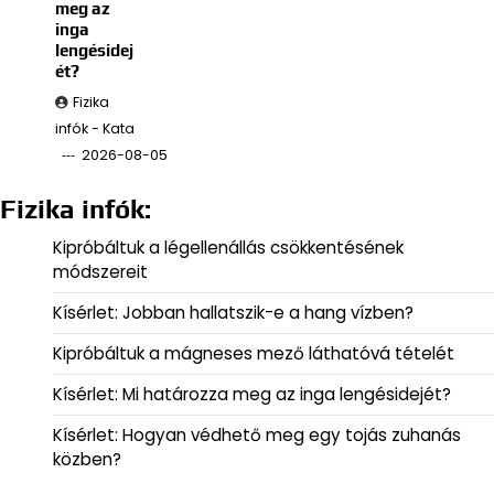
meg az
inga
lengésidej
ét?
Fizika
infók - Kata
2026-08-05
Fizika infók:
Kipróbáltuk a légellenállás csökkentésének
módszereit
Kísérlet: Jobban hallatszik-e a hang vízben?
Kipróbáltuk a mágneses mező láthatóvá tételét
Kísérlet: Mi határozza meg az inga lengésidejét?
Kísérlet: Hogyan védhető meg egy tojás zuhanás
közben?