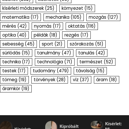
kísérleti módszerek
(25)
környezet
(15)
matematika
(17)
mechanika
(105)
mozgás
(127)
mérés
(42)
nyomás
(17)
oktatás
(116)
optika
(40)
példák
(18)
rezgés
(17)
sebesség
(45)
sport
(21)
szórakozás
(51)
súrlódás
(15)
tanulmány
(47)
tanulás
(42)
technika
(17)
technológia
(71)
természet
(52)
testek
(17)
tudomány
(479)
távolság
(15)
tömeg
(19)
törvények
(28)
víz
(37)
áram
(18)
áramkör
(19)
Kísérlet:
Kipróbált