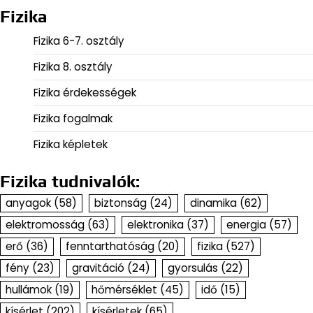
Fizika
Fizika 6-7. osztály
Fizika 8. osztály
Fizika érdekességek
Fizika fogalmak
Fizika képletek
Fizika tudnivalók:
anyagok
(58)
biztonság
(24)
dinamika
(62)
elektromosság
(63)
elektronika
(37)
energia
(57)
erő
(36)
fenntarthatóság
(20)
fizika
(527)
fény
(23)
gravitáció
(24)
gyorsulás
(22)
hullámok
(19)
hőmérséklet
(45)
idő
(15)
kísérlet
(202)
kísérletek
(65)