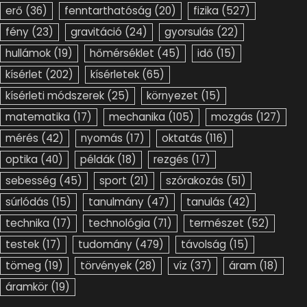
erő
(36)
fenntarthatóság
(20)
fizika
(527)
fény
(23)
gravitáció
(24)
gyorsulás
(22)
hullámok
(19)
hőmérséklet
(45)
idő
(15)
kísérlet
(202)
kísérletek
(65)
kísérleti módszerek
(25)
környezet
(15)
matematika
(17)
mechanika
(105)
mozgás
(127)
mérés
(42)
nyomás
(17)
oktatás
(116)
optika
(40)
példák
(18)
rezgés
(17)
sebesség
(45)
sport
(21)
szórakozás
(51)
súrlódás
(15)
tanulmány
(47)
tanulás
(42)
technika
(17)
technológia
(71)
természet
(52)
testek
(17)
tudomány
(479)
távolság
(15)
tömeg
(19)
törvények
(28)
víz
(37)
áram
(18)
áramkör
(19)