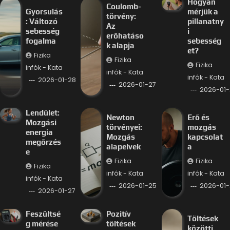
Hogyan
Coulomb-
Gyorsulás
mérjük a
törvény:
: Változó
pillanatny
Az
sebesség
i
erőhatáso
fogalma
sebesség
k alapja
et?
Fizika
Fizika
Fizika
infók - Kata
infók - Kata
infók - Kata
2026-01-28
2026-01-27
2026-01-
Lendület:
Newton
Erő és
Mozgási
törvényei:
mozgás
energia
Mozgás
kapcsolat
megőrzés
alapelvek
a
e
Fizika
Fizika
Fizika
infók - Kata
infók - Kata
infók - Kata
2026-01-25
2026-01-
2026-01-27
Feszültsé
Pozitív
Töltések
g mérése
töltések
közötti