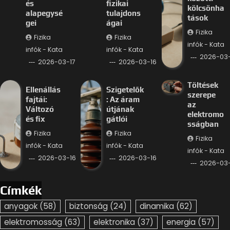
és
fizikai
kölcsönha
alapegysé
tulajdons
tások
gei
ágai
Fizika
Fizika
Fizika
infók - Kata
infók - Kata
infók - Kata
2026-03-
2026-03-17
2026-03-16
Töltések
Ellenállás
Szigetelők
szerepe
fajtái:
: Az áram
az
Változó
útjának
elektromo
és fix
gátlói
sságban
Fizika
Fizika
Fizika
infók - Kata
infók - Kata
infók - Kata
2026-03-16
2026-03-16
2026-03-
Címkék
anyagok
(58)
biztonság
(24)
dinamika
(62)
elektromosság
(63)
elektronika
(37)
energia
(57)