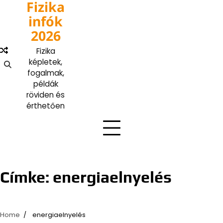
Fizika
Skip
to
infók
content
2026
Fizika
képletek,
fogalmak,
példák
röviden és
érthetően
Címke:
energiaelnyelés
Home
energiaelnyelés