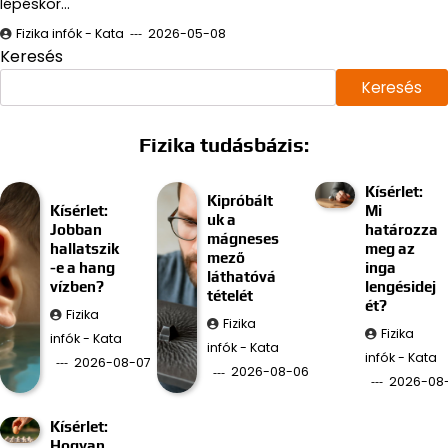
lépéskor…
Fizika infók - Kata
2026-05-08
Keresés
Keresés
Fizika tudásbázis:
Kísérlet:
Kipróbált
Kísérlet:
Mi
uk a
Jobban
határozza
mágneses
hallatszik
meg az
mező
-e a hang
inga
láthatóvá
vízben?
lengésidej
tételét
ét?
Fizika
Fizika
Fizika
infók - Kata
infók - Kata
infók - Kata
2026-08-07
2026-08-06
2026-08
Kísérlet:
Hogyan