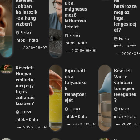
Kísérlet:
Mi
uk a
Jobban
határozza
mágneses
hallatszik
meg az
mező
-e a hang
inga
láthatóvá
vízben?
lengésidej
tételét
ét?
Fizika
Fizika
Fizika
infók - Kata
infók - Kata
infók - Kata
2026-08-07
2026-08-06
2026-08
Kísérlet:
Kipróbált
Kísérlet:
Hogyan
uk a
Van-e
védhető
folyadéko
valóban
meg egy
k
tömege a
tojás
felhajtóer
levegőnek
zuhanás
ejét
?
közben?
Fizika
Fizika
Fizika
infók - Kata
infók - Kata
infók - Kata
2026-08-03
2026-08
2026-08-04