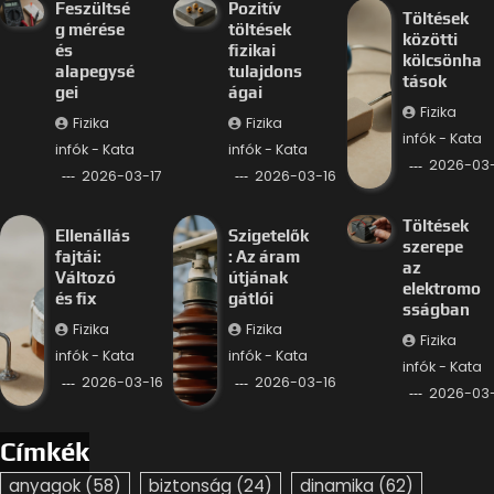
Feszültsé
Pozitív
Töltések
g mérése
töltések
közötti
és
fizikai
kölcsönha
alapegysé
tulajdons
tások
gei
ágai
Fizika
Fizika
Fizika
infók - Kata
infók - Kata
infók - Kata
2026-03-
2026-03-17
2026-03-16
Töltések
Ellenállás
Szigetelők
szerepe
fajtái:
: Az áram
az
Változó
útjának
elektromo
és fix
gátlói
sságban
Fizika
Fizika
Fizika
infók - Kata
infók - Kata
infók - Kata
2026-03-16
2026-03-16
2026-03-
Címkék
anyagok
(58)
biztonság
(24)
dinamika
(62)