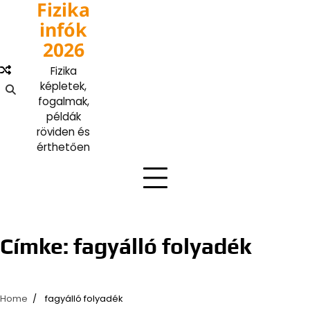
Fizika
Skip
to
infók
content
2026
Fizika
képletek,
fogalmak,
példák
röviden és
érthetően
Címke:
fagyálló folyadék
Home
fagyálló folyadék