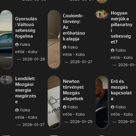
Hogyan
Coulomb-
Gyorsulás
mérjük a
törvény:
: Változó
pillanatny
Az
sebesség
i
erőhatáso
fogalma
sebesség
k alapja
et?
Fizika
Fizika
Fizika
infók - Kata
infók - Kata
infók - Kata
2026-01-28
2026-01-27
2026-01-
Lendület:
Newton
Erő és
Mozgási
törvényei:
mozgás
energia
Mozgás
kapcsolat
megőrzés
alapelvek
a
e
Fizika
Fizika
Fizika
infók - Kata
infók - Kata
infók - Kata
2026-01-25
2026-01-
2026-01-27