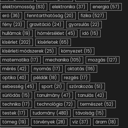
elektromosság
(63)
elektronika
(37)
energia
(57)
erő
(36)
fenntarthatóság
(20)
fizika
(527)
fény
(23)
gravitáció
(24)
gyorsulás
(22)
hullámok
(19)
hőmérséklet
(45)
idő
(15)
kísérlet
(202)
kísérletek
(65)
kísérleti módszerek
(25)
környezet
(15)
matematika
(17)
mechanika
(105)
mozgás
(127)
mérés
(42)
nyomás
(17)
oktatás
(116)
optika
(40)
példák
(18)
rezgés
(17)
sebesség
(45)
sport
(21)
szórakozás
(51)
súrlódás
(15)
tanulmány
(47)
tanulás
(42)
technika
(17)
technológia
(72)
természet
(52)
testek
(17)
tudomány
(480)
távolság
(15)
tömeg
(19)
törvények
(28)
víz
(37)
áram
(18)