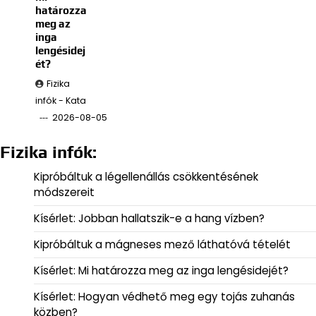
határozza
meg az
inga
lengésidej
ét?
Fizika
infók - Kata
2026-08-05
Fizika infók:
Kipróbáltuk a légellenállás csökkentésének
módszereit
Kísérlet: Jobban hallatszik-e a hang vízben?
Kipróbáltuk a mágneses mező láthatóvá tételét
Kísérlet: Mi határozza meg az inga lengésidejét?
Kísérlet: Hogyan védhető meg egy tojás zuhanás
közben?