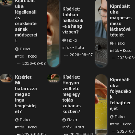
Kipróbált
uk a
Kipróbált
Kísérlet:
légellenáll
uk a
Jobban
ás
mágneses
hallatszik
csökkenté
mező
-e a hang
sének
láthatóvá
vízben?
módszerei
tételét
Fizika
t
Fizika
infók - Kata
Fizika
infók - Kata
2026-08-07
infók - Kata
2026-08
2026-08-08
Kísérlet:
Kísérlet:
Kipróbált
Mi
Hogyan
uk a
határozza
védhető
folyadéko
meg az
meg egy
k
inga
tojás
felhajtóer
lengésidej
zuhanás
ejét
ét?
közben?
Fizika
Fizika
Fizika
infók - Kata
infók - Kata
infók - Kata
2026-08
2026-08-05
2026-08-04