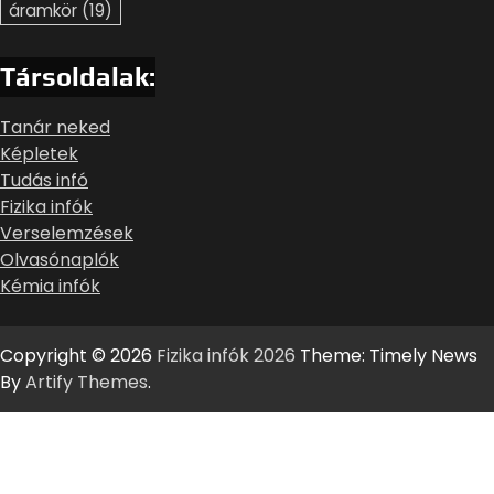
áramkör
(19)
Társoldalak:
Tanár neked
Képletek
Tudás infó
Fizika infók
Verselemzések
Olvasónaplók
Kémia infók
Copyright © 2026
Fizika infók 2026
Theme: Timely News
By
Artify Themes
.