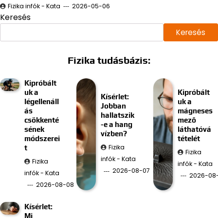
Fizika infók - Kata
2026-05-06
Keresés
Keresés
Fizika tudásbázis:
Kipróbált
uk a
Kipróbált
Kísérlet:
légellenáll
uk a
Jobban
ás
mágneses
hallatszik
csökkenté
mező
-e a hang
sének
láthatóvá
vízben?
módszerei
tételét
Fizika
t
Fizika
infók - Kata
Fizika
infók - Kata
2026-08-07
infók - Kata
2026-08
2026-08-08
Kísérlet:
Mi