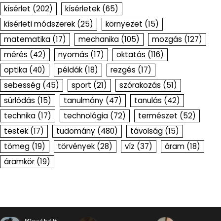
kísérlet
(202)
kísérletek
(65)
kísérleti módszerek
(25)
környezet
(15)
matematika
(17)
mechanika
(105)
mozgás
(127)
mérés
(42)
nyomás
(17)
oktatás
(116)
optika
(40)
példák
(18)
rezgés
(17)
sebesség
(45)
sport
(21)
szórakozás
(51)
súrlódás
(15)
tanulmány
(47)
tanulás
(42)
technika
(17)
technológia
(72)
természet
(52)
testek
(17)
tudomány
(480)
távolság
(15)
tömeg
(19)
törvények
(28)
víz
(37)
áram
(18)
áramkör
(19)