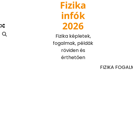
Fizika
Skip
to
infók
content
2026
Fizika képletek,
fogalmak, példák
röviden és
érthetően
FIZIKA FOGAL