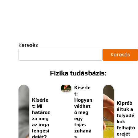
Keresés
Keresés
Fizika tudásbázis:
Kísérle
t:
Kísérle
Hogyan
Kiprób
t: Mi
védhet
áltuk a
határoz
ő meg
folyadé
za meg
egy
kok
az inga
tojás
felhajtó
lengési
zuhaná
erejét
dejét?
s