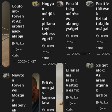
Hogya
Feszül
Pozitív
Coulo
n
tség
töltése
mb-
mérjük
mérése
k
törvén
a
és
fizikai
y: Az
pillana
alapeg
tulajdo
erőhat
tnyi
ységei
nságai
ások
sebess
alapja
Fizika
Fizika
éget?
infók -
infók -
Fizika
Fizika
Kata
Kata
infók -
infók -
2026-03-17
2026-
Kata
Kata
2026-01-27
1-28
2026-01-27
Sziget
Ellenál
elők:
Newto
lás
Az
n
fajtái:
áram
Erő és
törvén
Változ
útjána
mozgá
yei:
ó és fix
k
s
Mozgá
gátlói
kapcso
Fizika
s
lata
Fizika
infók -
alapelv
infók -
Kata
ek
Fizika