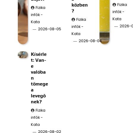
közben
Fizika
Fizika
?
infók -
infók -
Kata
Fizika
Kata
2026-
infók -
2026-08-05
Kata
2026-08-04
Kísérle
t: Van-
e
valóba
n
tömege
a
levegő
nek?
Fizika
infók -
Kata
2026-08-02