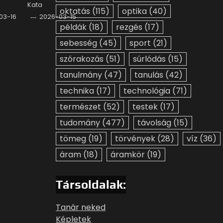
Kata
oktatás
(115)
optika
(40)
03-16
2026-03-15
példák
(18)
rezgés
(17)
sebesség
(45)
sport
(21)
szórakozás
(51)
súrlódás
(15)
tanulmány
(47)
tanulás
(42)
technika
(17)
technológia
(71)
természet
(52)
testek
(17)
tudomány
(477)
távolság
(15)
tömeg
(19)
törvények
(28)
víz
(36)
áram
(18)
áramkör
(19)
Társoldalak:
Tanár neked
Képletek