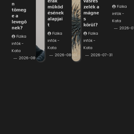
erák
vasres
n
működ
zelék a
Fizika
tömeg
ésének
mágne
infók -
e a
alapjai
s
Kata
levegő
t
körül?
nek?
2026-0
Fizika
Fizika
Fizika
infók -
infók -
infók -
Kata
Kata
Kata
2026-08-01
2026-07-31
2026-08-02