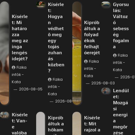
Kísérle
Gyorsu
t:
lás:
Kísérle
Hogya
Változ
t: Mi
n
Kiprób
ó
határo
védhet
áltuk a
sebess
zza
ő meg
folyad
ég
meg az
egy
ékok
fogalm
inga
tojás
felhajt
a
lengés
zuhan
óerejét
Fizika
idejét?
ás
Fizika
infók -
közben
Fizika
infók -
Kata
?
infók -
Kata
2026-0
Fizika
Kata
2026-08-03
infók -
2026-08-05
Lendül
Kata
et:
2026-08-04
Mozgá
si
Kísérle
energi
Kiprób
Kísérle
t: Van-
a
áltuk a
t: Mit
e
megőr
hőkam
rajzol a
valóba
zése