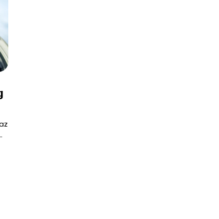
g
 az
…