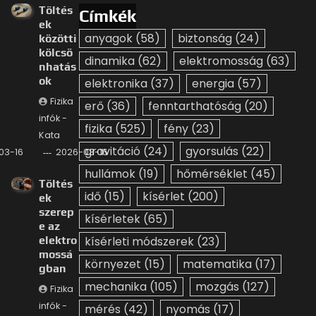
Töltés
Címkék
ek
anyagok
(58)
biztonság
(24)
közötti
kölcsö
dinamika
(62)
elektromosság
(63)
nhatás
ok
elektronika
(37)
energia
(57)
Fizika
erő
(36)
fenntarthatóság
(20)
infók -
fizika
(525)
fény
(23)
Kata
gravitáció
(24)
gyorsulás
(22)
03-16
2026-03-16
hullámok
(19)
hőmérséklet
(45)
Töltés
idő
(15)
kísérlet
(200)
ek
szerep
kísérletek
(65)
e az
elektro
kísérleti módszerek
(23)
mossá
környezet
(15)
matematika
(17)
gban
mechanika
(105)
mozgás
(127)
Fizika
infók -
mérés
(42)
nyomás
(17)