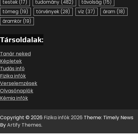
testek
(17)
tudomány
(482)
távolság
(15)
tömeg
(19)
törvények
(28)
víz
(37)
áram
(18)
áramkör
(19)
Társoldalak:
Tanár neked
Képletek
Tudás infó
Fizika infók
Verselemzések
Olvasónaplók
Kémia infók
Copyright © 2026
Fizika infók 2026
Theme: Timely News
By
Artify Themes
.