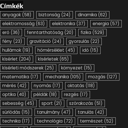
Címkék
anyagok
(58)
biztonság
(24)
dinamika
(62)
elektromosság
(63)
elektronika
(37)
energia
(57)
erő
(36)
fenntarthatóság
(20)
fizika
(529)
fény
(23)
gravitáció
(24)
gyorsulás
(22)
hullámok
(19)
hőmérséklet
(45)
idő
(15)
kísérlet
(204)
kísérletek
(65)
kísérleti módszerek
(25)
környezet
(15)
matematika
(17)
mechanika
(105)
mozgás
(127)
mérés
(42)
nyomás
(17)
oktatás
(118)
optika
(40)
példák
(18)
rezgés
(17)
sebesség
(45)
sport
(21)
szórakozás
(51)
súrlódás
(15)
tanulmány
(47)
tanulás
(42)
technika
(17)
technológia
(72)
természet
(52)