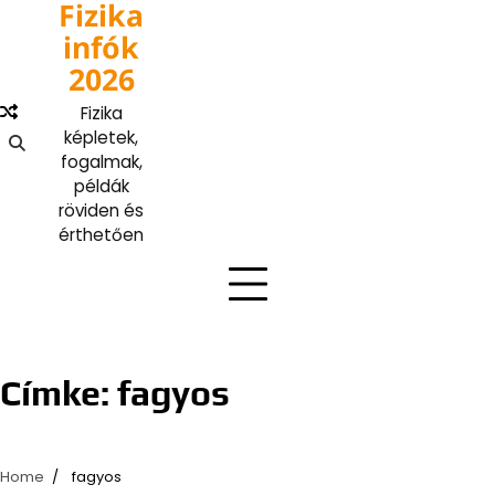
Fizika
Skip
to
infók
content
2026
Fizika
képletek,
fogalmak,
példák
röviden és
érthetően
Címke:
fagyos
Home
fagyos