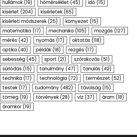
hullámok
(19)
hőmérséklet
(45)
idő
(15)
kísérlet
(204)
kísérletek
(65)
kísérleti módszerek
(25)
környezet
(15)
matematika
(17)
mechanika
(105)
mozgás
(127)
mérés
(42)
nyomás
(17)
oktatás
(118)
optika
(40)
példák
(18)
rezgés
(17)
sebesség
(45)
sport
(21)
szórakozás
(51)
súrlódás
(15)
tanulmány
(47)
tanulás
(42)
technika
(17)
technológia
(72)
természet
(52)
testek
(17)
tudomány
(482)
távolság
(15)
tömeg
(19)
törvények
(28)
víz
(37)
áram
(18)
áramkör
(19)