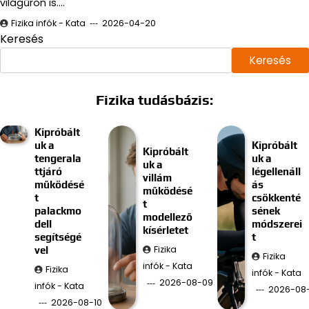
világűrön is.…
Fizika infók - Kata
2026-04-20
Keresés
Keresés
Fizika tudásbázis:
Kipróbált
uk a
Kipróbált
Kipróbált
tengerala
uk a
uk a
ttjáró
légellenáll
villám
működésé
ás
működésé
t
csökkenté
t
palackmo
sének
modellező
dell
módszerei
kísérletet
segítségé
t
Fizika
vel
Fizika
infók - Kata
Fizika
infók - Kata
2026-08-09
infók - Kata
2026-08
2026-08-10