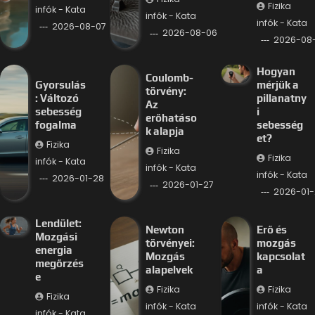
Fizika
infók - Kata
infók - Kata
infók - Kata
2026-08-07
2026-08-06
2026-08
Hogyan
Coulomb-
Gyorsulás
mérjük a
törvény:
: Változó
pillanatny
Az
sebesség
i
erőhatáso
fogalma
sebesség
k alapja
et?
Fizika
Fizika
Fizika
infók - Kata
infók - Kata
infók - Kata
2026-01-28
2026-01-27
2026-01-
Lendület:
Newton
Erő és
Mozgási
törvényei:
mozgás
energia
Mozgás
kapcsolat
megőrzés
alapelvek
a
e
Fizika
Fizika
Fizika
infók - Kata
infók - Kata
infók - Kata