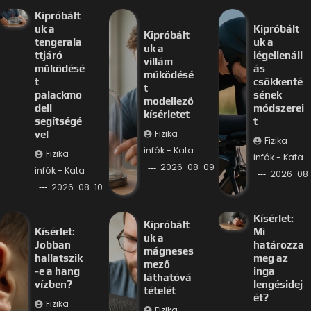
Kipróbált
uk a
Kipróbált
Kipróbált
tengerala
uk a
uk a
ttjáró
légellenáll
villám
működésé
ás
működésé
t
csökkenté
t
palackmo
sének
modellező
dell
módszerei
kísérletet
segítségé
t
Fizika
vel
Fizika
infók - Kata
Fizika
infók - Kata
2026-08-09
infók - Kata
2026-08
2026-08-10
Kísérlet:
Kipróbált
Kísérlet:
Mi
uk a
Jobban
határozza
mágneses
hallatszik
meg az
mező
-e a hang
inga
láthatóvá
vízben?
lengésidej
tételét
ét?
Fizika
Fizika