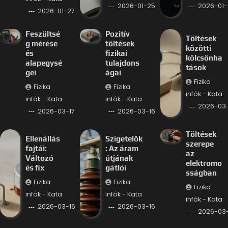
2026-01-25
2026-01-
2026-01-27
Feszültsé
Pozitív
Töltések
g mérése
töltések
közötti
és
fizikai
kölcsönha
alapegysé
tulajdons
tások
gei
ágai
Fizika
Fizika
Fizika
infók - Kata
infók - Kata
infók - Kata
2026-03-
2026-03-17
2026-03-16
Töltések
Ellenállás
Szigetelők
szerepe
fajtái:
: Az áram
az
Változó
útjának
elektromo
és fix
gátlói
sságban
Fizika
Fizika
Fizika
infók - Kata
infók - Kata
infók - Kata
2026-03-16
2026-03-16
2026-03-