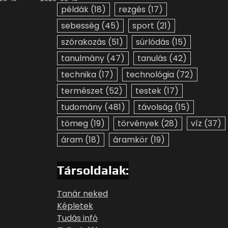
példák
(18)
rezgés
(17)
sebesség
(45)
sport
(21)
szórakozás
(51)
súrlódás
(15)
tanulmány
(47)
tanulás
(42)
technika
(17)
technológia
(72)
természet
(52)
testek
(17)
tudomány
(481)
távolság
(15)
tömeg
(19)
törvények
(28)
víz
(37)
áram
(18)
áramkör
(19)
Társoldalak:
Tanár neked
Képletek
Tudás infó