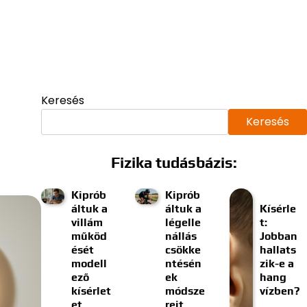
Keresés
Keresés
Fizika tudásbázis:
Kiprób
Kiprób
áltuk a
áltuk a
Kísérle
villám
légelle
t:
működ
nállás
Jobban
ését
csökke
hallats
modell
ntésén
zik-e a
ező
ek
hang
kísérlet
módsze
vízben?
et
reit