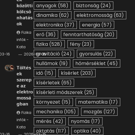
anyagok
(58)
biztonság
(24)
közötti
kölcsö
dinamika
(62)
elektromosság
(63)
nhatás
ok
elektronika
(37)
energia
(57)
Fizika
erő
(36)
fenntarthatóság
(20)
infók -
fizika
(528)
fény
(23)
Kata
gravitáció
(24)
gyorsulás
(22)
03-16
2026-03-16
hullámok
(19)
hőmérséklet
(45)
Töltés
idő
(15)
kísérlet
(203)
ek
szerep
kísérletek
(65)
e az
elektro
kísérleti módszerek
(25)
mossá
környezet
(15)
matematika
(17)
gban
mechanika
(105)
mozgás
(127)
Fizika
infók -
mérés
(42)
nyomás
(17)
Kata
oktatás
(117)
optika
(40)
03-16
2026-03-15