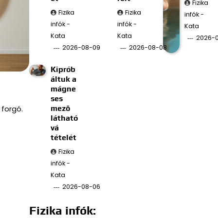
Fizika
Fizika
Fizika
infók -
infók -
infók -
Kata
Kata
Kata
2026-
2026-08-09
2026-08-08
Kiprób
áltuk a
mágne
ses
 forgó.
mező
látható
vá
tételét
Fizika
infók -
Kata
2026-08-06
Fizika infók: