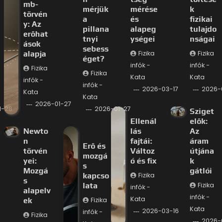
mb-
mérjük
mérése
k
törvén
a
és
fizikai
y: Az
pillana
alapeg
tulajdo
erőhat
tnyi
ységei
nságai
ások
sebess
alapja
Fizika
Fizika
éget?
infók -
infók -
Fizika
Fizika
Kata
Kata
infók -
infók -
2026-03-17
2026-
Kata
Kata
2026-01-27
1-28
2026-01-27
Sziget
Ellenál
elők:
Newto
lás
Az
n
fajtái:
áram
Erő és
törvén
Változ
útjána
mozgá
yei:
ó és fix
k
s
Mozgá
gátlói
kapcso
Fizika
s
lata
Fizika
infók -
alapelv
infók -
Kata
ek
Fizika
Kata
2026-03-16
infók -
Fizika
2026-