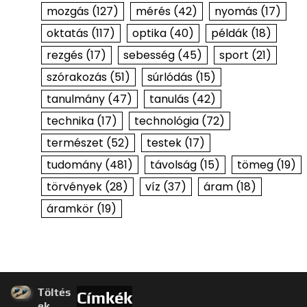
mozgás
(127)
mérés
(42)
nyomás
(17)
oktatás
(117)
optika
(40)
példák
(18)
rezgés
(17)
sebesség
(45)
sport
(21)
szórakozás
(51)
súrlódás
(15)
tanulmány
(47)
tanulás
(42)
technika
(17)
technológia
(72)
természet
(52)
testek
(17)
tudomány
(481)
távolság
(15)
tömeg
(19)
törvények
(28)
víz
(37)
áram
(18)
áramkör
(19)
Töltés
Címkék
ek