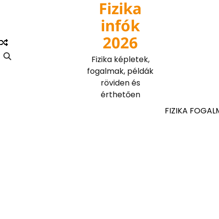
Fizika
Skip
to
infók
content
2026
Fizika képletek,
fogalmak, példák
röviden és
érthetően
FIZIKA FOGAL