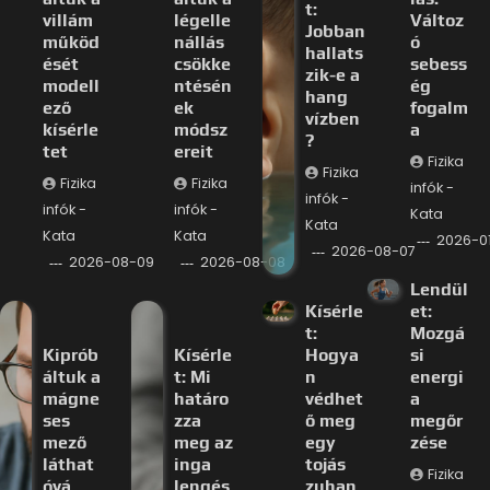
t:
villám
légelle
Változ
Jobban
működ
nállás
ó
hallats
ését
csökke
sebess
zik-e a
modell
ntésén
ég
hang
ező
ek
fogalm
vízben
kísérle
módsz
a
?
tet
ereit
Fizika
Fizika
Fizika
Fizika
infók -
infók -
infók -
infók -
Kata
Kata
Kata
Kata
2026-0
2026-08-07
2026-08-09
2026-08-08
Lendül
Kísérle
et:
t:
Mozgá
Kiprób
Kísérle
Hogya
si
áltuk a
t: Mi
n
energi
mágne
határo
védhet
a
ses
zza
ő meg
megőr
mező
meg az
egy
zése
láthat
inga
tojás
Fizika
óvá
lengés
zuhan