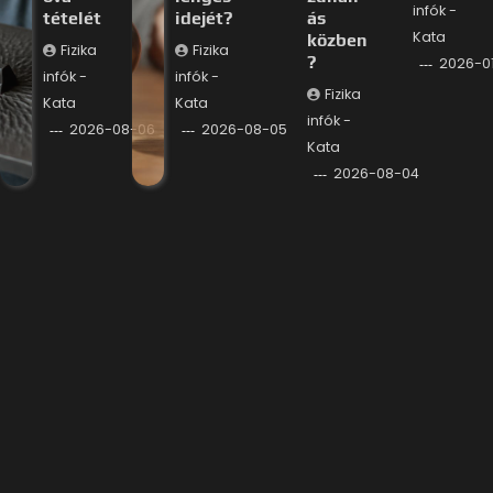
infók -
tételét
idejét?
ás
Kata
közben
Fizika
Fizika
?
2026-0
infók -
infók -
Fizika
Kata
Kata
infók -
2026-08-06
2026-08-05
Kata
2026-08-04