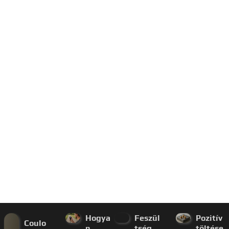
Hogya
Feszül
Pozitív
Coulo
n
tség
töltése