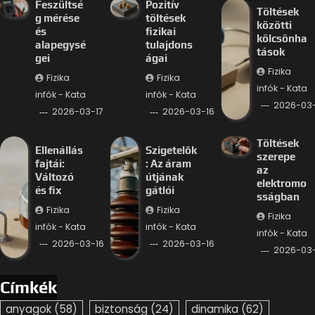
Feszültsé
Pozitív
Töltések
g mérése
töltések
közötti
és
fizikai
kölcsönha
alapegysé
tulajdons
tások
gei
ágai
Fizika
Fizika
Fizika
infók - Kata
infók - Kata
infók - Kata
2026-03-
2026-03-17
2026-03-16
Töltések
Ellenállás
Szigetelők
szerepe
fajtái:
: Az áram
az
Változó
útjának
elektromo
és fix
gátlói
sságban
Fizika
Fizika
Fizika
infók - Kata
infók - Kata
infók - Kata
2026-03-16
2026-03-16
2026-03-
Címkék
anyagok
(58)
biztonság
(24)
dinamika
(62)