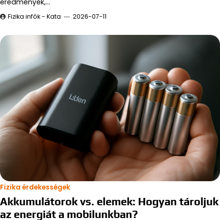
eredmények,…
Fizika infók - Kata
2026-07-11
Fizika érdekességek
Akkumulátorok vs. elemek: Hogyan tároljuk
az energiát a mobilunkban?