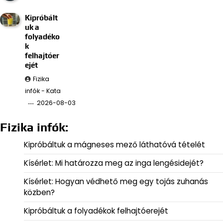
Kipróbált
uk a
folyadéko
k
felhajtóer
ejét
Fizika
infók - Kata
2026-08-03
Fizika infók:
Kipróbáltuk a mágneses mező láthatóvá tételét
Kísérlet: Mi határozza meg az inga lengésidejét?
Kísérlet: Hogyan védhető meg egy tojás zuhanás
közben?
Kipróbáltuk a folyadékok felhajtóerejét