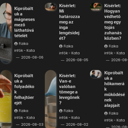
Kísérlet:
Kísérlet:
Kipróbált
Mi
Hogyan
uk a
határozza
védhető
mágneses
meg az
meg egy
mező
inga
tojás
láthatóvá
lengésidej
zuhanás
tételét
ét?
közben?
Fizika
Fizika
Fizika
infók - Kata
infók - Kata
infók - Kata
2026-08-06
2026-08-05
2026-08
Kipróbált
Kipróbált
Kísérlet:
uk a
uk a
Van-e
hőkamerá
folyadéko
valóban
k
k
tömege a
működésé
felhajtóer
levegőnek
nek
ejét
?
alapjait
Fizika
Fizika
Fizika
infók - Kata
infók - Kata
infók - Kata
2026-08-03
2026-08-02
2026-08-