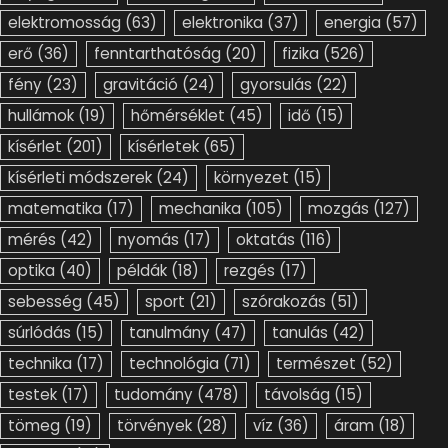
elektromosság
(63)
elektronika
(37)
energia
(57)
erő
(36)
fenntarthatóság
(20)
fizika
(526)
fény
(23)
gravitáció
(24)
gyorsulás
(22)
hullámok
(19)
hőmérséklet
(45)
idő
(15)
kísérlet
(201)
kísérletek
(65)
kísérleti módszerek
(24)
környezet
(15)
matematika
(17)
mechanika
(105)
mozgás
(127)
mérés
(42)
nyomás
(17)
oktatás
(116)
optika
(40)
példák
(18)
rezgés
(17)
sebesség
(45)
sport
(21)
szórakozás
(51)
súrlódás
(15)
tanulmány
(47)
tanulás
(42)
technika
(17)
technológia
(71)
természet
(52)
testek
(17)
tudomány
(478)
távolság
(15)
tömeg
(19)
törvények
(28)
víz
(36)
áram
(18)