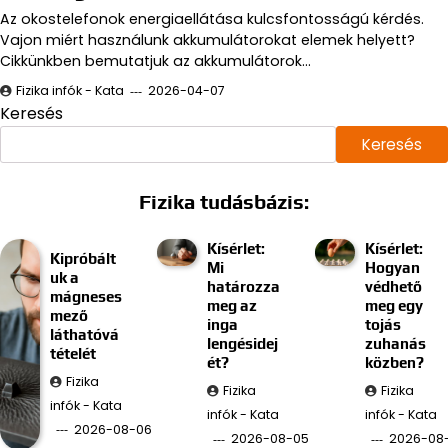
Az okostelefonok energiaellátása kulcsfontosságú kérdés.
Vajon miért használunk akkumulátorokat elemek helyett?
Cikkünkben bemutatjuk az akkumulátorok…
Fizika infók - Kata
2026-04-07
Keresés
Keresés
Fizika tudásbázis:
Kísérlet:
Kísérlet:
Kipróbált
Mi
Hogyan
uk a
határozza
védhető
mágneses
meg az
meg egy
mező
inga
tojás
láthatóvá
lengésidej
zuhanás
tételét
ét?
közben?
Fizika
Fizika
Fizika
infók - Kata
infók - Kata
infók - Kata
2026-08-06
2026-08-05
2026-08