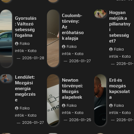
Hogyan
Coulomb-
Gyorsulás
mérjük a
törvény:
: Változó
pillanatny
Az
sebesség
i
erőhatáso
fogalma
sebesség
k alapja
et?
Fizika
Fizika
Fizika
infók - Kata
infók - Kata
infók - Kata
2026-01-28
2026-01-27
2026-01-
Lendület:
Newton
Erő és
Mozgási
törvényei:
mozgás
energia
Mozgás
kapcsolat
megőrzés
alapelvek
a
e
Fizika
Fizika
Fizika
infók - Kata
infók - Kata
infók - Kata
2026-01-25
2026-01-
2026-01-27