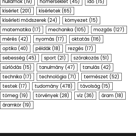
hullámok
(19)
hőmérséklet
(45)
idő
(15)
kísérlet
(201)
kísérletek
(65)
kísérleti módszerek
(24)
környezet
(15)
matematika
(17)
mechanika
(105)
mozgás
(127)
mérés
(42)
nyomás
(17)
oktatás
(116)
optika
(40)
példák
(18)
rezgés
(17)
sebesség
(45)
sport
(21)
szórakozás
(51)
súrlódás
(15)
tanulmány
(47)
tanulás
(42)
technika
(17)
technológia
(71)
természet
(52)
testek
(17)
tudomány
(478)
távolság
(15)
tömeg
(19)
törvények
(28)
víz
(36)
áram
(18)
áramkör
(19)