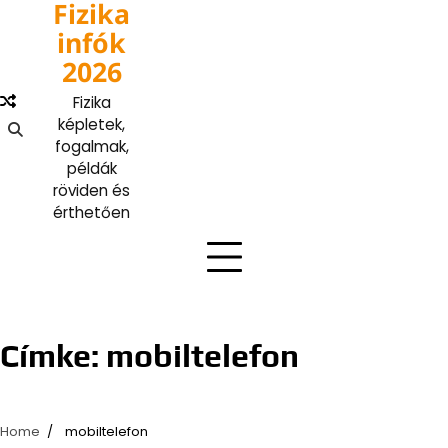
Fizika
Skip
to
infók
content
2026
Fizika
képletek,
fogalmak,
példák
röviden és
érthetően
Címke:
mobiltelefon
Home
mobiltelefon