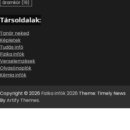
áramkör
(19)
Társoldalak:
Tanár neked
Képletek
Tudás infó
Fizika infók
Verselemzések
Olvasónaplók
Kémia infók
Copyright © 2026
Fizika infók 2026
Theme: Timely News
By
Artify Themes
.