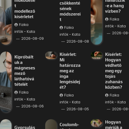
működésé
hallatszik
csökkenté
t
-e a hang
sének
modellező
vízben?
módszerei
kísérletet
Fizika
t
Fizika
infók - Kata
Fizika
infók - Kata
2026-08
infók - Kata
2026-08-09
2026-08-08
Kísérlet:
Kísérlet:
Kipróbált
Mi
Hogyan
uk a
határozza
védhető
mágneses
meg az
meg egy
mező
inga
tojás
láthatóvá
lengésidej
zuhanás
tételét
ét?
közben?
Fizika
Fizika
Fizika
infók - Kata
infók - Kata
infók - Kata
2026-08-06
2026-08-05
2026-08
Hogyan
Coulomb-
Gyorsulás
mérjük a