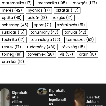
matematika
(17)
mechanika
(105)
mozgás
(127)
mérés
(42)
nyomás
(17)
oktatás
(117)
optika
(40)
példák
(18)
rezgés
(17)
sebesség
(45)
sport
(21)
szórakozás
(51)
súrlódás
(15)
tanulmány
(47)
tanulás
(42)
technika
(17)
technológia
(72)
természet
(52)
testek
(17)
tudomány
(481)
távolság
(15)
tömeg
(19)
törvények
(28)
víz
(37)
áram
(18)
áramkör
(19)
Kipróbált
Kipróbált
uk a
uk a
Kísérlet:
légellenáll
villám
Jobban
ás