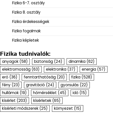
Fizika 6-7. osztály
Fizika 8. osztály
Fizika érdekességek
Fizika fogalmak
Fizika képletek
Fizika tudnivalók:
anyagok
(58)
biztonság
(24)
dinamika
(62)
elektromosság
(63)
elektronika
(37)
energia
(57)
erő
(36)
fenntarthatóság
(20)
fizika
(528)
fény
(23)
gravitáció
(24)
gyorsulás
(22)
hullámok
(19)
hőmérséklet
(45)
idő
(15)
kísérlet
(203)
kísérletek
(65)
kísérleti módszerek
(25)
környezet
(15)