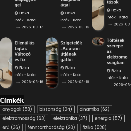
tások
gei
ágai
Fizika
Fizika
Fizika
infók - Kata
infók - Kata
infók - Kata
2026-03-
2026-03-17
2026-03-16
Töltések
Ellenállás
Szigetelők
szerepe
fajtái:
: Az áram
az
Változó
útjának
elektromo
és fix
gátlói
sságban
Fizika
Fizika
Fizika
infók - Kata
infók - Kata
infók - Kata
2026-03-16
2026-03-16
2026-03-
Címkék
anyagok
(58)
biztonság
(24)
dinamika
(62)
elektromosság
(63)
elektronika
(37)
energia
(57)
erő
(36)
fenntarthatóság
(20)
fizika
(528)