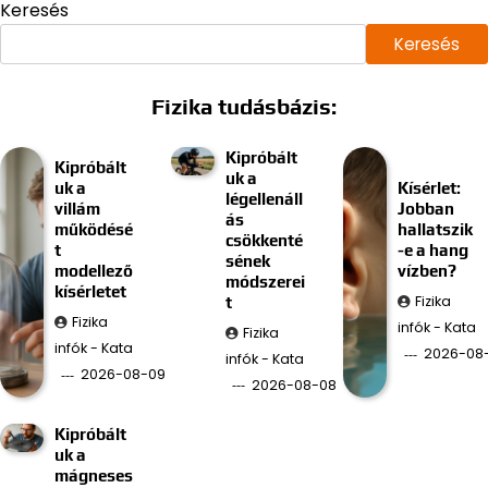
Keresés
Keresés
Fizika tudásbázis:
Kipróbált
Kipróbált
uk a
uk a
Kísérlet:
légellenáll
villám
Jobban
ás
működésé
hallatszik
csökkenté
t
-e a hang
sének
modellező
vízben?
módszerei
kísérletet
Fizika
t
Fizika
infók - Kata
Fizika
infók - Kata
2026-08
infók - Kata
2026-08-09
2026-08-08
Kipróbált
uk a
mágneses