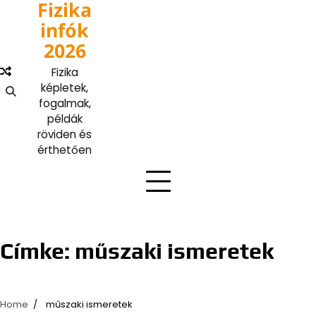
Fizika
Skip
to
infók
content
2026
Fizika
képletek,
fogalmak,
példák
röviden és
érthetően
Címke:
műszaki ismeretek
Home
műszaki ismeretek