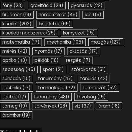
fény
(23)
gravitáció
(24)
gyorsulás
(22)
hullámok
(19)
hőmérséklet
(45)
idő
(15)
kísérlet
(203)
kísérletek
(65)
kísérleti módszerek
(25)
környezet
(15)
matematika
(17)
mechanika
(105)
mozgás
(127)
mérés
(42)
nyomás
(17)
oktatás
(117)
optika
(40)
példák
(18)
rezgés
(17)
sebesség
(45)
sport
(21)
szórakozás
(51)
súrlódás
(15)
tanulmány
(47)
tanulás
(42)
technika
(17)
technológia
(72)
természet
(52)
testek
(17)
tudomány
(481)
távolság
(15)
tömeg
(19)
törvények
(28)
víz
(37)
áram
(18)
áramkör
(19)