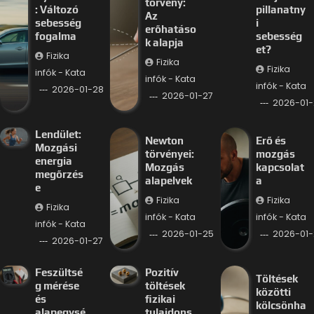
törvény:
: Változó
pillanatny
Az
sebesség
i
erőhatáso
fogalma
sebesség
k alapja
et?
Fizika
Fizika
Fizika
infók - Kata
infók - Kata
infók - Kata
2026-01-28
2026-01-27
2026-01-
Lendület:
Newton
Erő és
Mozgási
törvényei:
mozgás
energia
Mozgás
kapcsolat
megőrzés
alapelvek
a
e
Fizika
Fizika
Fizika
infók - Kata
infók - Kata
infók - Kata
2026-01-25
2026-01-
2026-01-27
Feszültsé
Pozitív
Töltések
g mérése
töltések
közötti
és
fizikai
kölcsönha
alapegysé
tulajdons