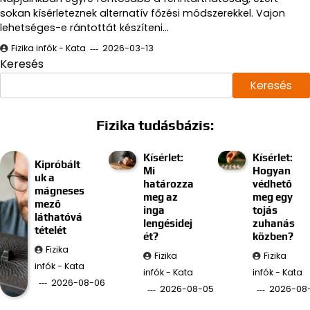
sokan kísérleteznek alternatív főzési módszerekkel. Vajon
lehetséges-e rántottát készíteni…
Fizika infók - Kata
2026-03-13
Keresés
Keresés
Fizika tudásbázis:
Kísérlet:
Kísérlet:
Kipróbált
Mi
Hogyan
uk a
határozza
védhető
mágneses
meg az
meg egy
mező
inga
tojás
láthatóvá
lengésidej
zuhanás
tételét
ét?
közben?
Fizika
Fizika
Fizika
infók - Kata
infók - Kata
infók - Kata
2026-08-06
2026-08-05
2026-08