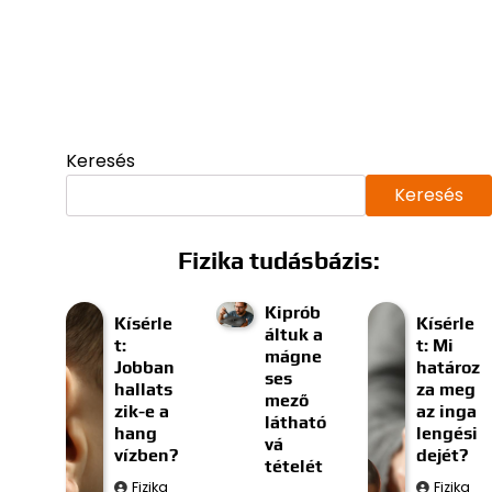
Keresés
Keresés
Fizika tudásbázis:
Kiprób
Kísérle
Kísérle
áltuk a
t:
t: Mi
mágne
Jobban
határoz
ses
hallats
za meg
mező
zik-e a
az inga
látható
hang
lengési
vá
vízben?
dejét?
tételét
Fizika
Fizika