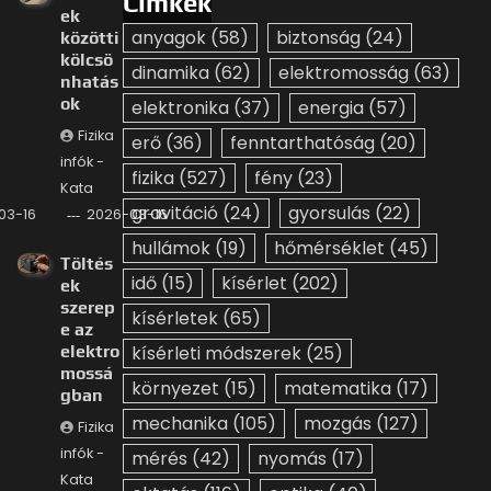
Címkék
ek
anyagok
(58)
biztonság
(24)
közötti
kölcsö
dinamika
(62)
elektromosság
(63)
nhatás
ok
elektronika
(37)
energia
(57)
Fizika
erő
(36)
fenntarthatóság
(20)
infók -
fizika
(527)
fény
(23)
Kata
gravitáció
(24)
gyorsulás
(22)
03-16
2026-03-16
hullámok
(19)
hőmérséklet
(45)
Töltés
idő
(15)
kísérlet
(202)
ek
szerep
kísérletek
(65)
e az
elektro
kísérleti módszerek
(25)
mossá
környezet
(15)
matematika
(17)
gban
mechanika
(105)
mozgás
(127)
Fizika
infók -
mérés
(42)
nyomás
(17)
Kata