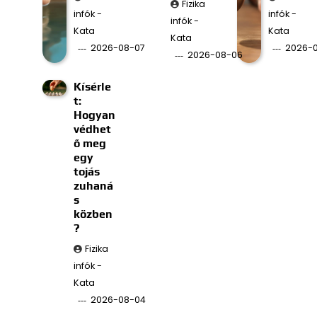
Fizika
infók -
infók -
infók -
Kata
Kata
Kata
2026-08-07
2026-
2026-08-06
Kísérle
t:
Hogyan
védhet
ő meg
egy
tojás
zuhaná
s
közben
?
Fizika
infók -
Kata
2026-08-04