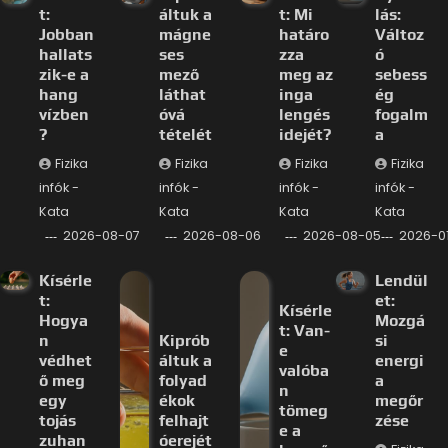
t:
áltuk a
t: Mi
lás:
Jobban
mágne
határo
Változ
hallats
ses
zza
ó
zik-e a
mező
meg az
sebess
hang
láthat
inga
ég
vízben
óvá
lengés
fogalm
?
tételét
idejét?
a
Fizika
Fizika
Fizika
Fizika
infók -
infók -
infók -
infók -
Kata
Kata
Kata
Kata
2026-08-07
2026-08-06
2026-08-05
2026-0
Kísérle
Lendül
t:
et:
Kísérle
Hogya
Mozgá
t: Van-
n
Kiprób
si
e
védhet
áltuk a
energi
valóba
ő meg
folyad
a
n
egy
ékok
megőr
tömeg
tojás
felhajt
zése
e a
zuhan
óerejét