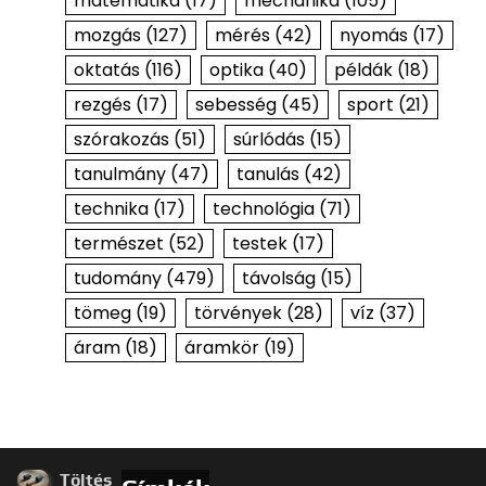
matematika
(17)
mechanika
(105)
mozgás
(127)
mérés
(42)
nyomás
(17)
oktatás
(116)
optika
(40)
példák
(18)
rezgés
(17)
sebesség
(45)
sport
(21)
szórakozás
(51)
súrlódás
(15)
tanulmány
(47)
tanulás
(42)
technika
(17)
technológia
(71)
természet
(52)
testek
(17)
tudomány
(479)
távolság
(15)
tömeg
(19)
törvények
(28)
víz
(37)
áram
(18)
áramkör
(19)
Töltés