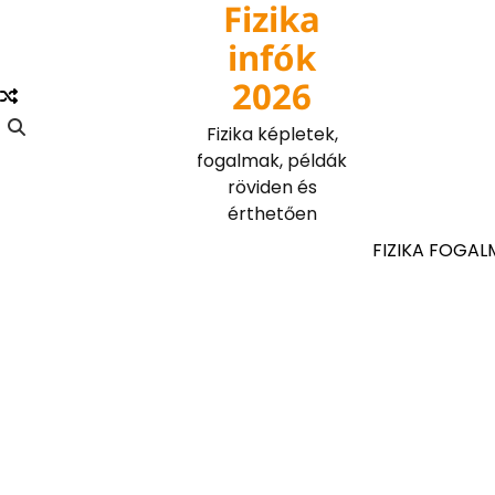
Fizika
Skip
to
infók
content
2026
Fizika képletek,
fogalmak, példák
röviden és
érthetően
FIZIKA FOGAL