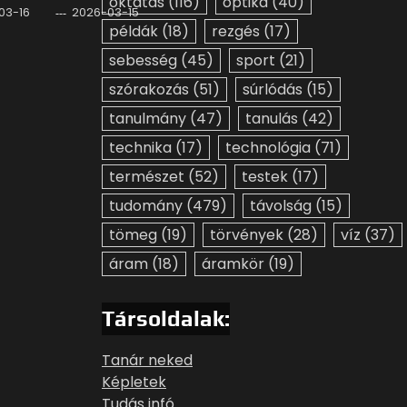
oktatás
(116)
optika
(40)
03-16
2026-03-15
példák
(18)
rezgés
(17)
sebesség
(45)
sport
(21)
szórakozás
(51)
súrlódás
(15)
tanulmány
(47)
tanulás
(42)
technika
(17)
technológia
(71)
természet
(52)
testek
(17)
tudomány
(479)
távolság
(15)
tömeg
(19)
törvények
(28)
víz
(37)
áram
(18)
áramkör
(19)
Társoldalak:
Tanár neked
Képletek
Tudás infó