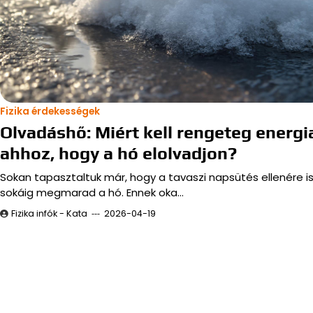
Fizika érdekességek
Olvadáshő: Miért kell rengeteg energi
ahhoz, hogy a hó elolvadjon?
Sokan tapasztaltuk már, hogy a tavaszi napsütés ellenére i
sokáig megmarad a hó. Ennek oka…
Fizika infók - Kata
2026-04-19