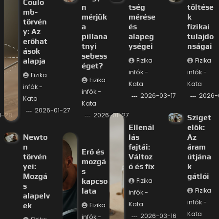
Coulo
n
tség
töltése
mb-
mérjük
mérése
k
törvén
a
és
fizikai
y: Az
pillana
alapeg
tulajdo
erőhat
tnyi
ységei
nságai
ások
sebess
alapja
Fizika
Fizika
éget?
infók -
infók -
Fizika
Fizika
Kata
Kata
infók -
infók -
2026-03-17
2026-
Kata
Kata
2026-01-27
1-28
2026-01-27
Sziget
Ellenál
elők:
Newto
lás
Az
n
fajtái:
áram
Erő és
törvén
Változ
útjána
mozgá
yei:
ó és fix
k
s
Mozgá
gátlói
kapcso
Fizika
s
lata
Fizika
infók -
alapelv
infók -
Kata
ek
Fizika
Kata
2026-03-16
infók -