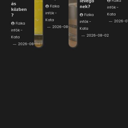
levegő
Fizika
ás
Fizika
nek?
infók -
közben
infók -
Kata
?
Fizika
Kata
2026-0
infók -
Fizika
2026-08-03
Kata
infók -
2026-08-02
Kata
2026-08-04