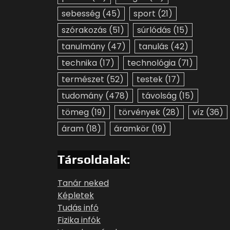
sebesség
(45)
sport
(21)
szórakozás
(51)
súrlódás
(15)
tanulmány
(47)
tanulás
(42)
technika
(17)
technológia
(71)
természet
(52)
testek
(17)
tudomány
(478)
távolság
(15)
tömeg
(19)
törvények
(28)
víz
(36)
áram
(18)
áramkör
(19)
Társoldalak:
Tanár neked
Képletek
Tudás infó
Fizika infók