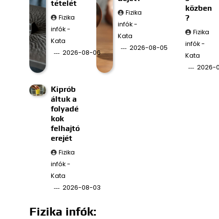
tételét
közben
Fizika
Fizika
?
infók -
infók -
Fizika
Kata
Kata
infók -
2026-08-05
2026-08-06
Kata
2026-
Kiprób
áltuk a
folyadé
kok
felhajtó
erejét
Fizika
infók -
Kata
2026-08-03
Fizika infók: