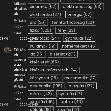
kölcsö
dinamika
(62)
elektromosság
(63)
nhatás
ok
elektronika
(37)
energia
(57)
Fizika
erő
(36)
fenntarthatóság
(20)
infók -
fizika
(526)
fény
(23)
Kata
gravitáció
(24)
gyorsulás
(22)
03-16
2026-03-16
hullámok
(19)
hőmérséklet
(45)
Töltés
idő
(15)
kísérlet
(201)
ek
szerep
kísérletek
(65)
e az
elektro
kísérleti módszerek
(24)
mossá
környezet
(15)
matematika
(17)
gban
mechanika
(105)
mozgás
(127)
Fizika
infók -
mérés
(42)
nyomás
(17)
Kata
oktatás
(116)
optika
(40)
03-16
2026-03-15
példák
(18)
rezgés
(17)