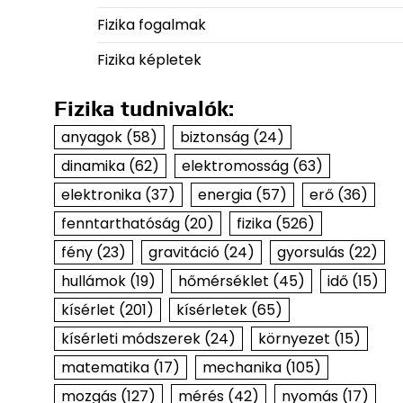
Fizika fogalmak
Fizika képletek
Fizika tudnivalók:
anyagok
(58)
biztonság
(24)
dinamika
(62)
elektromosság
(63)
elektronika
(37)
energia
(57)
erő
(36)
fenntarthatóság
(20)
fizika
(526)
fény
(23)
gravitáció
(24)
gyorsulás
(22)
hullámok
(19)
hőmérséklet
(45)
idő
(15)
kísérlet
(201)
kísérletek
(65)
kísérleti módszerek
(24)
környezet
(15)
matematika
(17)
mechanika
(105)
mozgás
(127)
mérés
(42)
nyomás
(17)