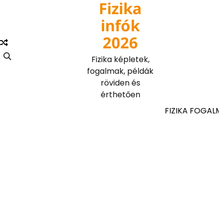
Fizika
Skip
to
infók
content
2026
Fizika képletek,
fogalmak, példák
röviden és
érthetően
FIZIKA FOGAL