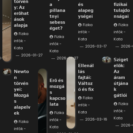
törvén
a
és
fizikai
y: Az
pillana
alapeg
tulajdo
erőhat
tnyi
ységei
nságai
ások
sebess
alapja
Fizika
Fizika
éget?
infók -
infók -
Fizika
Fizika
Kata
Kata
infók -
infók -
2026-03-17
2026-
Kata
Kata
2026-01-27
1-28
2026-01-27
Sziget
Ellenál
elők:
Newto
lás
Az
n
fajtái:
áram
Erő és
törvén
Változ
útjána
mozgá
yei:
ó és fix
k
s
Mozgá
gátlói
kapcso
Fizika
s
lata
Fizika
infók -
alapelv
infók -
Kata
ek
Fizika
Kata
2026-03-16
infók -
Fizika
2026-
Kata
infók -