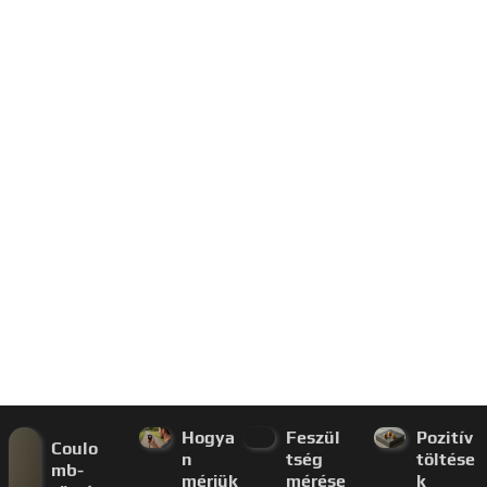
Hogya
Feszül
Pozitív
Coulo
n
tség
töltése
mb-
mérjük
mérése
k