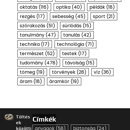
oktatás
(116)
optika
(40)
példák
(18)
rezgés
(17)
sebesség
(45)
sport
(21)
szórakozás
(51)
súrlódás
(15)
tanulmány
(47)
tanulás
(42)
technika
(17)
technológia
(71)
természet
(52)
testek
(17)
tudomány
(478)
távolság
(15)
tömeg
(19)
törvények
(28)
víz
(36)
áram
(18)
áramkör
(19)
Töltés
Címkék
ek
anyagok
(58)
biztonság
(24)
közötti