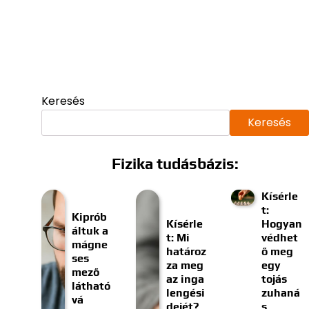
Keresés
Keresés
Fizika tudásbázis:
Kísérle
t:
Kiprób
Kísérle
Hogyan
áltuk a
t: Mi
védhet
mágne
határoz
ő meg
ses
za meg
egy
mező
az inga
tojás
látható
lengési
zuhaná
vá
dejét?
s