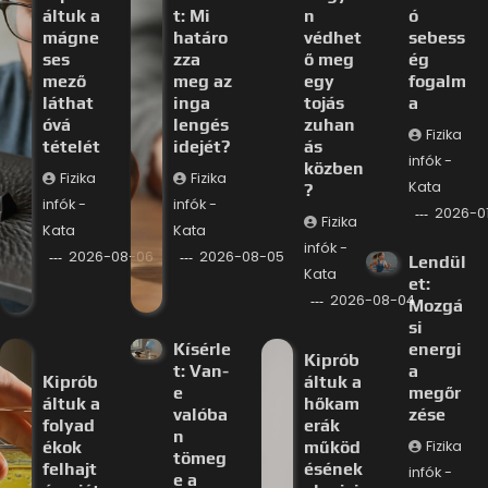
áltuk a
t: Mi
n
ó
mágne
határo
védhet
sebess
ses
zza
ő meg
ég
mező
meg az
egy
fogalm
láthat
inga
tojás
a
óvá
lengés
zuhan
Fizika
tételét
idejét?
ás
infók -
közben
Fizika
Fizika
Kata
?
infók -
infók -
2026-0
Fizika
Kata
Kata
infók -
2026-08-06
2026-08-05
Lendül
Kata
et:
2026-08-04
Mozgá
si
Kísérle
energi
Kiprób
t: Van-
a
Kiprób
áltuk a
e
megőr
áltuk a
hőkam
valóba
zése
folyad
erák
n
ékok
működ
Fizika
tömeg
felhajt
ésének
infók -
e a