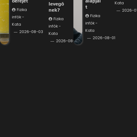
óerejét
alapjai
Kata
levegő
t
Fizika
nek?
2026-0
Fizika
infók -
Fizika
infók -
Kata
infók -
Kata
2026-08-03
Kata
2026-08-01
2026-08-02