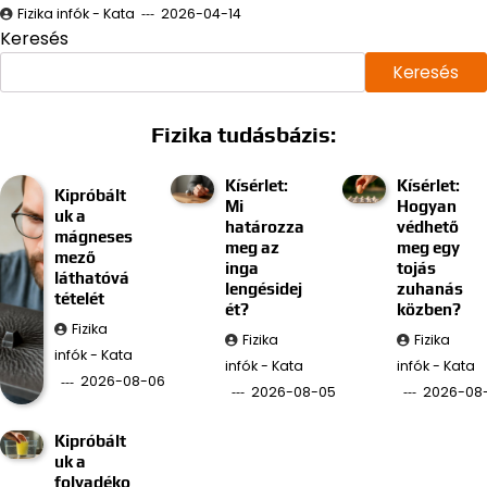
Fizika infók - Kata
2026-04-14
Keresés
Keresés
Fizika tudásbázis:
Kísérlet:
Kísérlet:
Kipróbált
Mi
Hogyan
uk a
határozza
védhető
mágneses
meg az
meg egy
mező
inga
tojás
láthatóvá
lengésidej
zuhanás
tételét
ét?
közben?
Fizika
Fizika
Fizika
infók - Kata
infók - Kata
infók - Kata
2026-08-06
2026-08-05
2026-08
Kipróbált
uk a
folyadéko