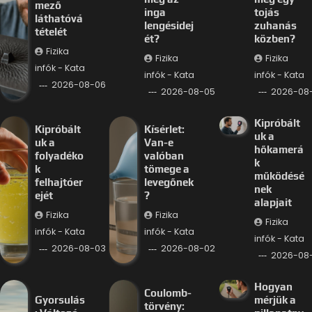
mező
inga
tojás
láthatóvá
lengésidej
zuhanás
tételét
ét?
közben?
Fizika
Fizika
Fizika
infók - Kata
infók - Kata
infók - Kata
2026-08-06
2026-08-05
2026-08
Kipróbált
Kipróbált
Kísérlet:
uk a
uk a
Van-e
hőkamerá
folyadéko
valóban
k
k
tömege a
működésé
felhajtóer
levegőnek
nek
ejét
?
alapjait
Fizika
Fizika
Fizika
infók - Kata
infók - Kata
infók - Kata
2026-08-03
2026-08-02
2026-08-
Hogyan
Coulomb-
Gyorsulás
mérjük a
törvény: