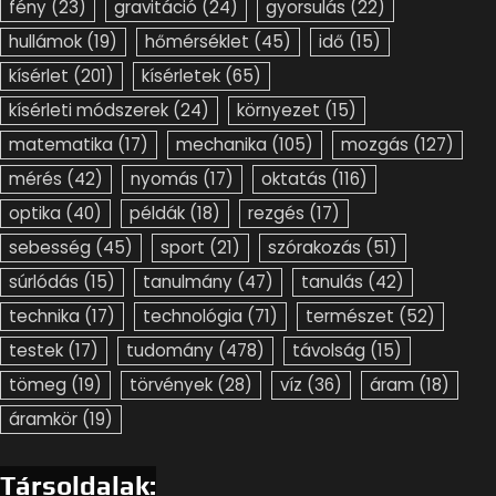
fény
(23)
gravitáció
(24)
gyorsulás
(22)
hullámok
(19)
hőmérséklet
(45)
idő
(15)
kísérlet
(201)
kísérletek
(65)
kísérleti módszerek
(24)
környezet
(15)
matematika
(17)
mechanika
(105)
mozgás
(127)
mérés
(42)
nyomás
(17)
oktatás
(116)
optika
(40)
példák
(18)
rezgés
(17)
sebesség
(45)
sport
(21)
szórakozás
(51)
súrlódás
(15)
tanulmány
(47)
tanulás
(42)
technika
(17)
technológia
(71)
természet
(52)
testek
(17)
tudomány
(478)
távolság
(15)
tömeg
(19)
törvények
(28)
víz
(36)
áram
(18)
áramkör
(19)
Társoldalak: