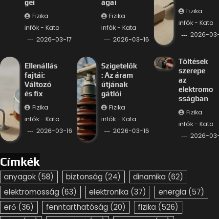
gei
ágai
Fizika
Fizika
Fizika
infók - Kata
infók - Kata
infók - Kata
2026-03-
2026-03-17
2026-03-16
Töltések
Ellenállás
Szigetelők
szerepe
fajtái:
: Az áram
az
Változó
útjának
elektromo
és fix
gátlói
sságban
Fizika
Fizika
Fizika
infók - Kata
infók - Kata
infók - Kata
2026-03-16
2026-03-16
2026-03-
Címkék
anyagok
(58)
biztonság
(24)
dinamika
(62)
elektromosság
(63)
elektronika
(37)
energia
(57)
erő
(36)
fenntarthatóság
(20)
fizika
(526)