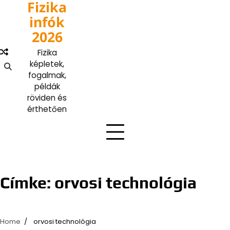
Fizika
Skip
to
infók
content
2026
Fizika
képletek,
fogalmak,
példák
röviden és
érthetően
Címke:
orvosi technológia
Home
orvosi technológia