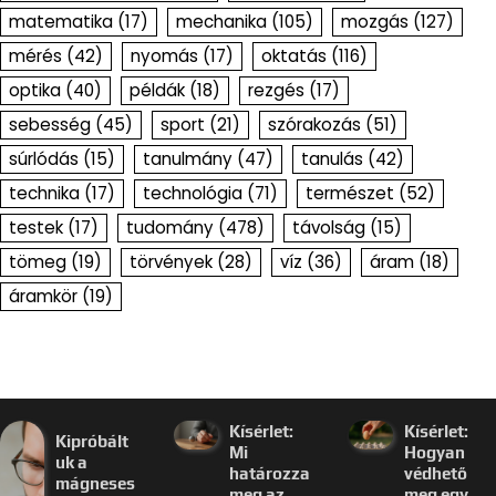
matematika
(17)
mechanika
(105)
mozgás
(127)
mérés
(42)
nyomás
(17)
oktatás
(116)
optika
(40)
példák
(18)
rezgés
(17)
sebesség
(45)
sport
(21)
szórakozás
(51)
súrlódás
(15)
tanulmány
(47)
tanulás
(42)
technika
(17)
technológia
(71)
természet
(52)
testek
(17)
tudomány
(478)
távolság
(15)
tömeg
(19)
törvények
(28)
víz
(36)
áram
(18)
áramkör
(19)
Kísérlet:
Kísérlet:
Kipróbált
Mi
Hogyan
uk a
határozza
védhető
mágneses
meg az
meg egy