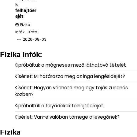
k
felhajtóer
ejét
Fizika
infók - Kata
2026-08-03
Fizika infók:
Kipróbáltuk a mágneses mező láthatóvá tételét
Kísérlet: Mi határozza meg az inga lengésidejét?
Kísérlet: Hogyan védhető meg egy tojás zuhanás
közben?
Kipróbáltuk a folyadékok felhajtóerejét
Kísérlet: Van-e valóban tömege a levegőnek?
Fizika