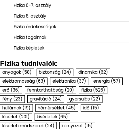
Fizika 6-7. osztály
Fizika 8. osztály
Fizika érdekességek
Fizika fogalmak
Fizika képletek
Fizika tudnivalók:
anyagok
(58)
biztonság
(24)
dinamika
(62)
elektromosság
(63)
elektronika
(37)
energia
(57)
erő
(36)
fenntarthatóság
(20)
fizika
(526)
fény
(23)
gravitáció
(24)
gyorsulás
(22)
hullámok
(19)
hőmérséklet
(45)
idő
(15)
kísérlet
(201)
kísérletek
(65)
kísérleti módszerek
(24)
környezet
(15)