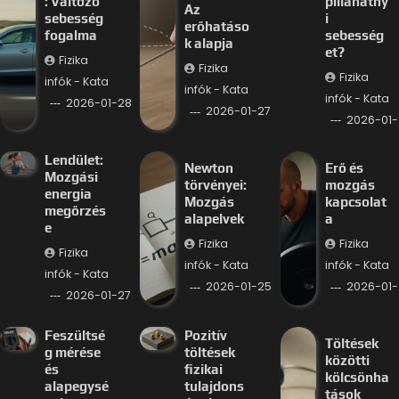
: Változó
pillanatny
Az
sebesség
i
erőhatáso
fogalma
sebesség
k alapja
et?
Fizika
Fizika
Fizika
infók - Kata
infók - Kata
infók - Kata
2026-01-28
2026-01-27
2026-01-
Lendület:
Newton
Erő és
Mozgási
törvényei:
mozgás
energia
Mozgás
kapcsolat
megőrzés
alapelvek
a
e
Fizika
Fizika
Fizika
infók - Kata
infók - Kata
infók - Kata
2026-01-25
2026-01-
2026-01-27
Feszültsé
Pozitív
Töltések
g mérése
töltések
közötti
és
fizikai
kölcsönha
alapegysé
tulajdons
tások