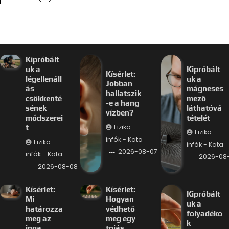
Kipróbált
uk a
Kipróbált
Kísérlet:
légellenáll
uk a
Jobban
ás
mágneses
hallatszik
csökkenté
mező
-e a hang
sének
láthatóvá
vízben?
módszerei
tételét
Fizika
t
Fizika
infók - Kata
Fizika
infók - Kata
2026-08-07
infók - Kata
2026-08
2026-08-08
Kísérlet:
Kísérlet:
Kipróbált
Mi
Hogyan
uk a
határozza
védhető
folyadéko
meg az
meg egy
k
inga
tojás