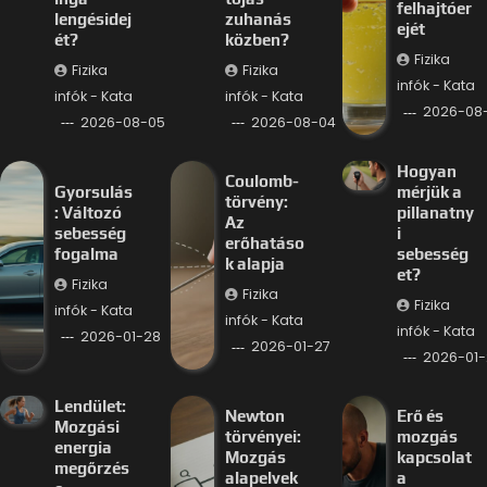
felhajtóer
lengésidej
zuhanás
ejét
ét?
közben?
Fizika
Fizika
Fizika
infók - Kata
infók - Kata
infók - Kata
2026-08
2026-08-05
2026-08-04
Hogyan
Coulomb-
Gyorsulás
mérjük a
törvény:
: Változó
pillanatny
Az
sebesség
i
erőhatáso
fogalma
sebesség
k alapja
et?
Fizika
Fizika
Fizika
infók - Kata
infók - Kata
infók - Kata
2026-01-28
2026-01-27
2026-01-
Lendület:
Newton
Erő és
Mozgási
törvényei:
mozgás
energia
Mozgás
kapcsolat
megőrzés
alapelvek
a