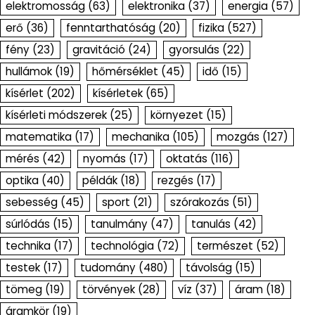
elektromosság
(63)
elektronika
(37)
energia
(57)
erő
(36)
fenntarthatóság
(20)
fizika
(527)
fény
(23)
gravitáció
(24)
gyorsulás
(22)
hullámok
(19)
hőmérséklet
(45)
idő
(15)
kísérlet
(202)
kísérletek
(65)
kísérleti módszerek
(25)
környezet
(15)
matematika
(17)
mechanika
(105)
mozgás
(127)
mérés
(42)
nyomás
(17)
oktatás
(116)
optika
(40)
példák
(18)
rezgés
(17)
sebesség
(45)
sport
(21)
szórakozás
(51)
súrlódás
(15)
tanulmány
(47)
tanulás
(42)
technika
(17)
technológia
(72)
természet
(52)
testek
(17)
tudomány
(480)
távolság
(15)
tömeg
(19)
törvények
(28)
víz
(37)
áram
(18)
áramkör
(19)