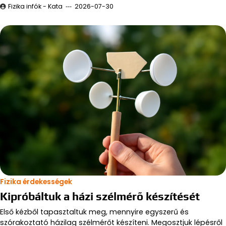
Fizika infók - Kata
2026-07-30
Fizika érdekességek
Kipróbáltuk a házi szélmérő készítését
Első kézből tapasztaltuk meg, mennyire egyszerű és
szórakoztató házilag szélmérőt készíteni. Megosztjuk lépésről