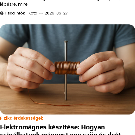
lépésre, mire…
Fizika infók - Kata
2026-06-27
Fizika érdekességek
Elektromágnes készítése: Hogyan
csinálhatunk mágnest egy szög és drót