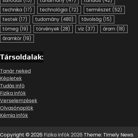
súrlódás
(15)
tanulmány
(47)
tanulás
(42)
technika
(17)
technológia
(72)
természet
(52)
testek
(17)
tudomány
(480)
távolság
(15)
tömeg
(19)
törvények
(28)
víz
(37)
áram
(18)
áramkör
(19)
Társoldalak:
Tanár neked
Képletek
Tudás infó
Fizika infók
Verselemzések
Olvasónaplók
Kémia infók
Copyright © 2026
Fizika infók 2026
Theme: Timely News