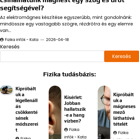
segítségével?
Az elektromágnes készítése egyszerűbb, mint gondolnánk:
mindössze egy vastagabb szögre, rézdrótra és egy elemre
van…
Fizika infók - Kata
2026-04-18
Keresés
Keresés
Fizika tudásbázis:
Kipróbált
uk a
Kipróbált
Kísérlet:
légellenáll
uk a
Jobban
ás
mágneses
hallatszik
csökkenté
mező
-e a hang
sének
láthatóvá
vízben?
módszerei
tételét
Fizika
t
Fizika
infók - Kata
Fizika