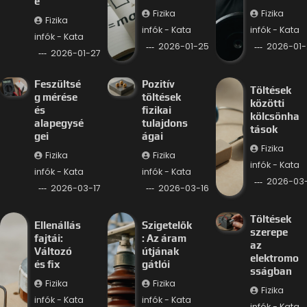
e
Fizika
Fizika
Fizika
infók - Kata
infók - Kata
infók - Kata
2026-01-25
2026-01-
2026-01-27
Feszültsé
Pozitív
Töltések
g mérése
töltések
közötti
és
fizikai
kölcsönha
alapegysé
tulajdons
tások
gei
ágai
Fizika
Fizika
Fizika
infók - Kata
infók - Kata
infók - Kata
2026-03-
2026-03-17
2026-03-16
Töltések
Ellenállás
Szigetelők
szerepe
fajtái:
: Az áram
az
Változó
útjának
elektromo
és fix
gátlói
sságban
Fizika
Fizika
Fizika
infók - Kata
infók - Kata
infók - Kata