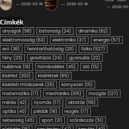
2026-03-16
2026-03-16
2026-03-
Címkék
anyagok
(58)
biztonság
(24)
dinamika
(62)
elektromosság
(63)
elektronika
(37)
energia
(57)
erő
(36)
fenntarthatóság
(20)
fizika
(527)
fény
(23)
gravitáció
(24)
gyorsulás
(22)
hullámok
(19)
hőmérséklet
(45)
idő
(15)
kísérlet
(202)
kísérletek
(65)
kísérleti módszerek
(25)
környezet
(15)
matematika
(17)
mechanika
(105)
mozgás
(127)
mérés
(42)
nyomás
(17)
oktatás
(116)
optika
(40)
példák
(18)
rezgés
(17)
sebesség
(45)
sport
(21)
szórakozás
(51)