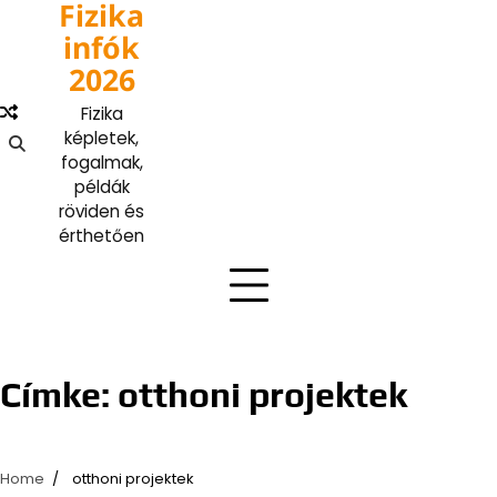
Fizika
Skip
to
infók
content
2026
Fizika
képletek,
fogalmak,
példák
röviden és
érthetően
Címke:
otthoni projektek
Home
otthoni projektek