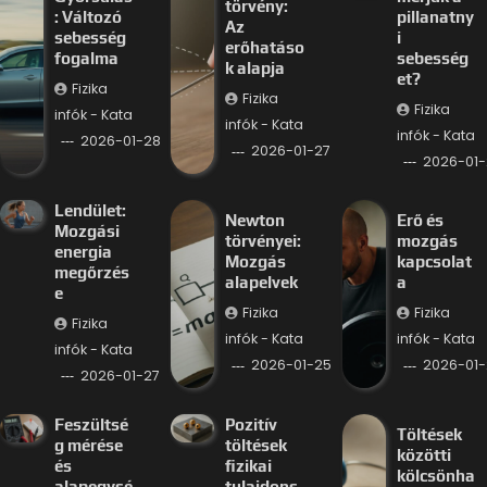
törvény:
: Változó
pillanatny
Az
sebesség
i
erőhatáso
fogalma
sebesség
k alapja
et?
Fizika
Fizika
Fizika
infók - Kata
infók - Kata
infók - Kata
2026-01-28
2026-01-27
2026-01-
Lendület:
Newton
Erő és
Mozgási
törvényei:
mozgás
energia
Mozgás
kapcsolat
megőrzés
alapelvek
a
e
Fizika
Fizika
Fizika
infók - Kata
infók - Kata
infók - Kata
2026-01-25
2026-01-
2026-01-27
Feszültsé
Pozitív
Töltések
g mérése
töltések
közötti
és
fizikai
kölcsönha
alapegysé
tulajdons