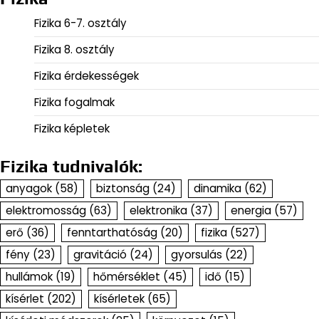
Fizika 6-7. osztály
Fizika 8. osztály
Fizika érdekességek
Fizika fogalmak
Fizika képletek
Fizika tudnivalók:
anyagok
(58)
biztonság
(24)
dinamika
(62)
elektromosság
(63)
elektronika
(37)
energia
(57)
erő
(36)
fenntarthatóság
(20)
fizika
(527)
fény
(23)
gravitáció
(24)
gyorsulás
(22)
hullámok
(19)
hőmérséklet
(45)
idő
(15)
kísérlet
(202)
kísérletek
(65)