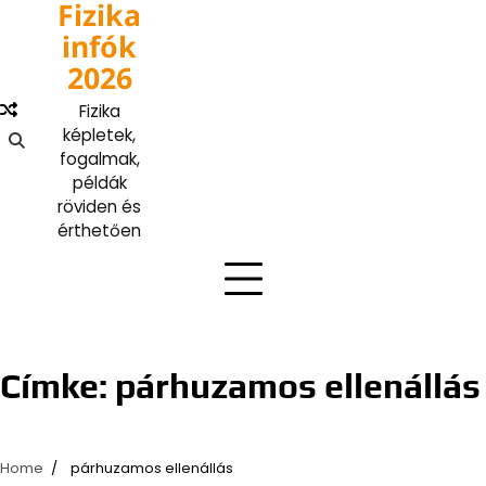
Fizika
Skip
to
infók
content
2026
Fizika
képletek,
fogalmak,
példák
röviden és
érthetően
Címke:
párhuzamos ellenállás
Home
párhuzamos ellenállás