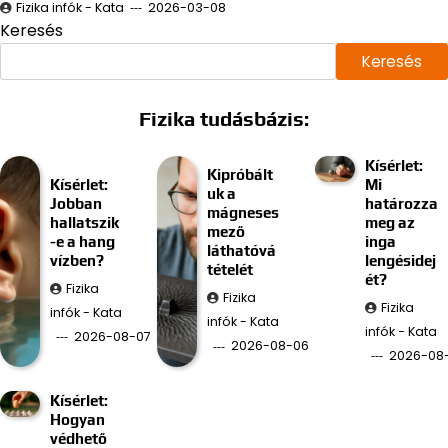
Fizika infók - Kata
2026-03-08
Keresés
Keresés
Fizika tudásbázis:
Kísérlet:
Kipróbált
Kísérlet:
Mi
uk a
Jobban
határozza
mágneses
hallatszik
meg az
mező
-e a hang
inga
láthatóvá
vízben?
lengésidej
tételét
ét?
Fizika
Fizika
Fizika
infók - Kata
infók - Kata
infók - Kata
2026-08-07
2026-08-06
2026-08
Kísérlet:
Hogyan
védhető