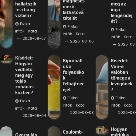
mágneses
hallatszik
meg az
mező
-e a hang
inga
láthatóvá
vízben?
lengésidej
tételét
ét?
Fizika
Fizika
Fizika
infók - Kata
infók - Kata
infók - Kata
2026-08-07
2026-08-06
2026-08
Kísérlet:
Kipróbált
Kísérlet:
Hogyan
uk a
Van-e
védhető
folyadéko
valóban
meg egy
k
tömege a
tojás
felhajtóer
levegőnek
zuhanás
ejét
?
közben?
Fizika
Fizika
Fizika
infók - Kata
infók - Kata
infók - Kata
2026-08-03
2026-08
2026-08-04
Hogyan
Coulomb-
Gyorsulás
mérjük a