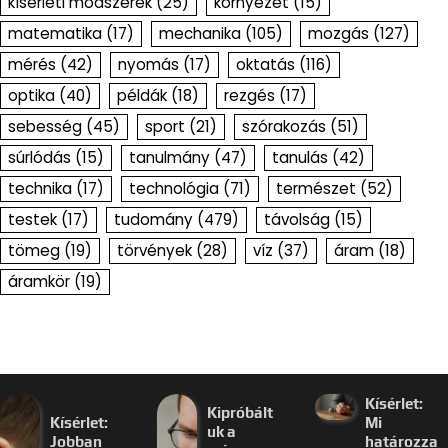
kísérleti módszerek
(25)
környezet
(15)
matematika
(17)
mechanika
(105)
mozgás
(127)
mérés
(42)
nyomás
(17)
oktatás
(116)
optika
(40)
példák
(18)
rezgés
(17)
sebesség
(45)
sport
(21)
szórakozás
(51)
súrlódás
(15)
tanulmány
(47)
tanulás
(42)
technika
(17)
technológia
(71)
természet
(52)
testek
(17)
tudomány
(479)
távolság
(15)
tömeg
(19)
törvények
(28)
víz
(37)
áram
(18)
áramkör
(19)
Kísérlet:
Kipróbált
Kísérlet:
Mi
uk a
Jobban
határozza