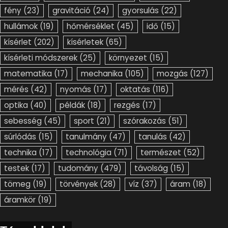
fény
(23)
gravitáció
(24)
gyorsulás
(22)
hullámok
(19)
hőmérséklet
(45)
idő
(15)
kísérlet
(202)
kísérletek
(65)
kísérleti módszerek
(25)
környezet
(15)
matematika
(17)
mechanika
(105)
mozgás
(127)
mérés
(42)
nyomás
(17)
oktatás
(116)
optika
(40)
példák
(18)
rezgés
(17)
sebesség
(45)
sport
(21)
szórakozás
(51)
súrlódás
(15)
tanulmány
(47)
tanulás
(42)
technika
(17)
technológia
(71)
természet
(52)
testek
(17)
tudomány
(479)
távolság
(15)
tömeg
(19)
törvények
(28)
víz
(37)
áram
(18)
áramkör
(19)