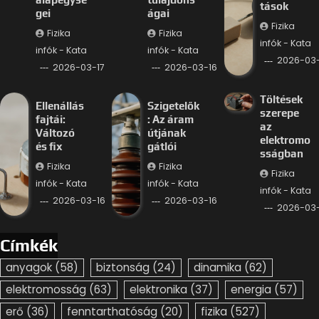
tások
gei
ágai
Fizika
Fizika
Fizika
infók - Kata
infók - Kata
infók - Kata
2026-03-
2026-03-17
2026-03-16
Töltések
Ellenállás
Szigetelők
szerepe
fajtái:
: Az áram
az
Változó
útjának
elektromo
és fix
gátlói
sságban
Fizika
Fizika
Fizika
infók - Kata
infók - Kata
infók - Kata
2026-03-16
2026-03-16
2026-03-
Címkék
anyagok
(58)
biztonság
(24)
dinamika
(62)
elektromosság
(63)
elektronika
(37)
energia
(57)
erő
(36)
fenntarthatóság
(20)
fizika
(527)