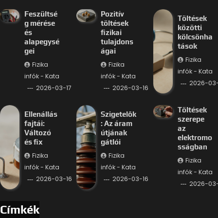
Feszültsé
Pozitív
Töltések
g mérése
töltések
közötti
és
fizikai
kölcsönha
alapegysé
tulajdons
tások
gei
ágai
Fizika
Fizika
Fizika
infók - Kata
infók - Kata
infók - Kata
2026-03-
2026-03-17
2026-03-16
Töltések
Ellenállás
Szigetelők
szerepe
fajtái:
: Az áram
az
Változó
útjának
elektromo
és fix
gátlói
sságban
Fizika
Fizika
Fizika
infók - Kata
infók - Kata
infók - Kata
2026-03-16
2026-03-16
2026-03-
Címkék