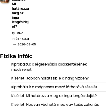
Mi
határozza
meg az
inga
lengésidej
ét?
Fizika
infók - Kata
2026-08-05
Fizika infók:
Kipróbáltuk a légellenállás csökkentésének
módszereit
Kísérlet: Jobban hallatszik-e a hang vízben?
Kipróbáltuk a mágneses mező láthatóvá tételét
Kísérlet: Mi határozza meg az inga lengésidejét?
Kísérlet: Hogyan védhető meg egy tojás zuhanás