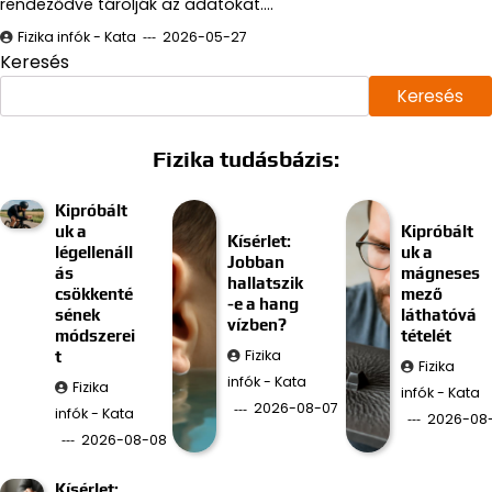
rendeződve tárolják az adatokat.…
Fizika infók - Kata
2026-05-27
Keresés
Keresés
Fizika tudásbázis:
Kipróbált
uk a
Kipróbált
Kísérlet:
légellenáll
uk a
Jobban
ás
mágneses
hallatszik
csökkenté
mező
-e a hang
sének
láthatóvá
vízben?
módszerei
tételét
Fizika
t
Fizika
infók - Kata
Fizika
infók - Kata
2026-08-07
infók - Kata
2026-08
2026-08-08
Kísérlet: