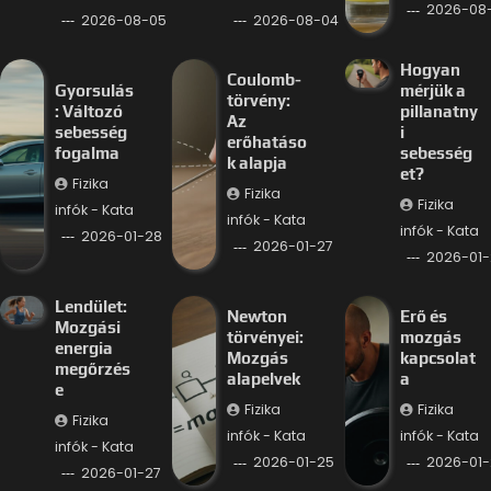
2026-08
2026-08-05
2026-08-04
Hogyan
Coulomb-
Gyorsulás
mérjük a
törvény:
: Változó
pillanatny
Az
sebesség
i
erőhatáso
fogalma
sebesség
k alapja
et?
Fizika
Fizika
Fizika
infók - Kata
infók - Kata
infók - Kata
2026-01-28
2026-01-27
2026-01-
Lendület:
Newton
Erő és
Mozgási
törvényei:
mozgás
energia
Mozgás
kapcsolat
megőrzés
alapelvek
a
e
Fizika
Fizika
Fizika
infók - Kata
infók - Kata
infók - Kata
2026-01-25
2026-01-
2026-01-27