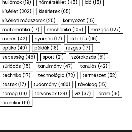
hullámok
(19)
hőmérséklet
(45)
idő
(15)
kísérlet
(202)
kísérletek
(65)
kísérleti módszerek
(25)
környezet
(15)
matematika
(17)
mechanika
(105)
mozgás
(127)
mérés
(42)
nyomás
(17)
oktatás
(116)
optika
(40)
példák
(18)
rezgés
(17)
sebesség
(45)
sport
(21)
szórakozás
(51)
súrlódás
(15)
tanulmány
(47)
tanulás
(42)
technika
(17)
technológia
(72)
természet
(52)
testek
(17)
tudomány
(480)
távolság
(15)
tömeg
(19)
törvények
(28)
víz
(37)
áram
(18)
áramkör
(19)