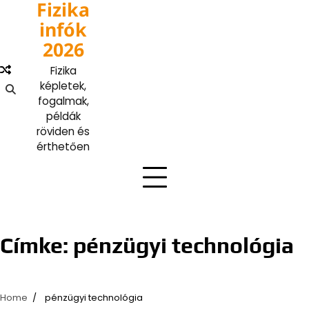
Fizika
Skip
to
infók
content
2026
Fizika
képletek,
fogalmak,
példák
röviden és
érthetően
Címke:
pénzügyi technológia
Home
pénzügyi technológia