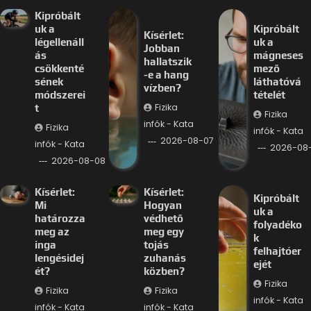
Kipróbált
uk a
Kipróbált
Kísérlet:
légellenáll
uk a
Jobban
ás
mágneses
hallatszik
csökkenté
mező
-e a hang
sének
láthatóvá
vízben?
módszerei
tételét
Fizika
t
Fizika
infók - Kata
Fizika
infók - Kata
2026-08-07
infók - Kata
2026-08
2026-08-08
Kísérlet:
Kísérlet:
Kipróbált
Mi
Hogyan
uk a
határozza
védhető
folyadéko
meg az
meg egy
k
inga
tojás
felhajtóer
lengésidej
zuhanás
ejét
ét?
közben?
Fizika
Fizika
Fizika
infók - Kata
infók - Kata
infók - Kata