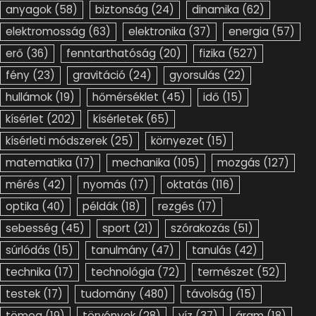
anyagok
(58)
biztonság
(24)
dinamika
(62)
elektromosság
(63)
elektronika
(37)
energia
(57)
erő
(36)
fenntarthatóság
(20)
fizika
(527)
fény
(23)
gravitáció
(24)
gyorsulás
(22)
hullámok
(19)
hőmérséklet
(45)
idő
(15)
kísérlet
(202)
kísérletek
(65)
kísérleti módszerek
(25)
környezet
(15)
matematika
(17)
mechanika
(105)
mozgás
(127)
mérés
(42)
nyomás
(17)
oktatás
(116)
optika
(40)
példák
(18)
rezgés
(17)
sebesség
(45)
sport
(21)
szórakozás
(51)
súrlódás
(15)
tanulmány
(47)
tanulás
(42)
technika
(17)
technológia
(72)
természet
(52)
testek
(17)
tudomány
(480)
távolság
(15)
tömeg
(19)
törvények
(28)
víz
(37)
áram
(18)