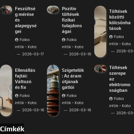
Feszültsé
Pozitív
Töltések
g mérése
töltések
közötti
és
fizikai
kölcsönha
alapegysé
tulajdons
tások
gei
ágai
Fizika
Fizika
Fizika
infók - Kata
infók - Kata
infók - Kata
2026-03-
2026-03-17
2026-03-16
Töltések
Ellenállás
Szigetelők
szerepe
fajtái:
: Az áram
az
Változó
útjának
elektromo
és fix
gátlói
sságban
Fizika
Fizika
Fizika
infók - Kata
infók - Kata
infók - Kata
2026-03-16
2026-03-16
2026-03-
Címkék