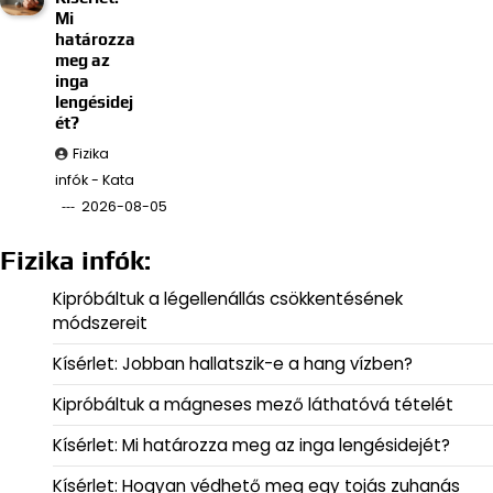
Mi
határozza
meg az
inga
lengésidej
ét?
Fizika
infók - Kata
2026-08-05
Fizika infók:
Kipróbáltuk a légellenállás csökkentésének
módszereit
Kísérlet: Jobban hallatszik-e a hang vízben?
Kipróbáltuk a mágneses mező láthatóvá tételét
Kísérlet: Mi határozza meg az inga lengésidejét?
Kísérlet: Hogyan védhető meg egy tojás zuhanás