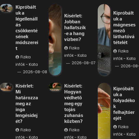
Kipróbált
uk a
Kipróbált
Kísérlet:
légellenáll
uk a
Jobban
ás
mágneses
hallatszik
csökkenté
mező
-e a hang
sének
láthatóvá
vízben?
módszerei
tételét
Fizika
t
Fizika
infók - Kata
Fizika
infók - Kata
2026-08-07
infók - Kata
2026-08
2026-08-08
Kísérlet:
Kísérlet:
Kipróbált
Mi
Hogyan
uk a
határozza
védhető
folyadéko
meg az
meg egy
k
inga
tojás
felhajtóer
lengésidej
zuhanás
ejét
ét?
közben?
Fizika
Fizika
Fizika
infók - Kata
infók - Kata
infók - Kata