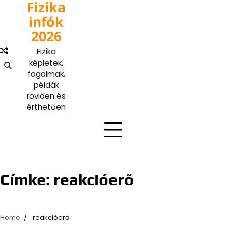
Fizika
Skip
to
infók
content
2026
Fizika
képletek,
fogalmak,
példák
röviden és
érthetően
Címke:
reakcióerő
Home
reakcióerő