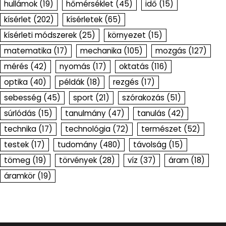
hullámok
(19)
hőmérséklet
(45)
idő
(15)
kísérlet
(202)
kísérletek
(65)
kísérleti módszerek
(25)
környezet
(15)
matematika
(17)
mechanika
(105)
mozgás
(127)
mérés
(42)
nyomás
(17)
oktatás
(116)
optika
(40)
példák
(18)
rezgés
(17)
sebesség
(45)
sport
(21)
szórakozás
(51)
súrlódás
(15)
tanulmány
(47)
tanulás
(42)
technika
(17)
technológia
(72)
természet
(52)
testek
(17)
tudomány
(480)
távolság
(15)
tömeg
(19)
törvények
(28)
víz
(37)
áram
(18)
áramkör
(19)