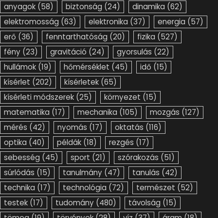
anyagok
(58)
biztonság
(24)
dinamika
(62)
elektromosság
(63)
elektronika
(37)
energia
(57)
erő
(36)
fenntarthatóság
(20)
fizika
(527)
fény
(23)
gravitáció
(24)
gyorsulás
(22)
hullámok
(19)
hőmérséklet
(45)
idő
(15)
kísérlet
(202)
kísérletek
(65)
kísérleti módszerek
(25)
környezet
(15)
matematika
(17)
mechanika
(105)
mozgás
(127)
mérés
(42)
nyomás
(17)
oktatás
(116)
optika
(40)
példák
(18)
rezgés
(17)
sebesség
(45)
sport
(21)
szórakozás
(51)
súrlódás
(15)
tanulmány
(47)
tanulás
(42)
technika
(17)
technológia
(72)
természet
(52)
testek
(17)
tudomány
(480)
távolság
(15)
tömeg
(19)
törvények
(28)
víz
(37)
áram
(18)