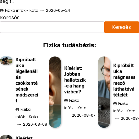
segít…
Fizika infók - Kata
2026-05-24
Keresés
Keresés
Fizika tudásbázis:
Kipróbált
uk a
Kipróbált
Kísérlet:
légellenáll
uk a
Jobban
ás
mágneses
hallatszik
csökkenté
mező
-e a hang
sének
láthatóvá
vízben?
módszerei
tételét
Fizika
t
Fizika
infók - Kata
Fizika
infók - Kata
2026-08-07
infók - Kata
2026-08
2026-08-08
Kísérlet: