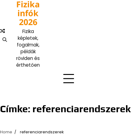
Fizika
Skip
to
infók
content
2026
Fizika
képletek,
fogalmak,
példák
röviden és
érthetően
Címke:
referenciarendszerek
Home
referenciarendszerek