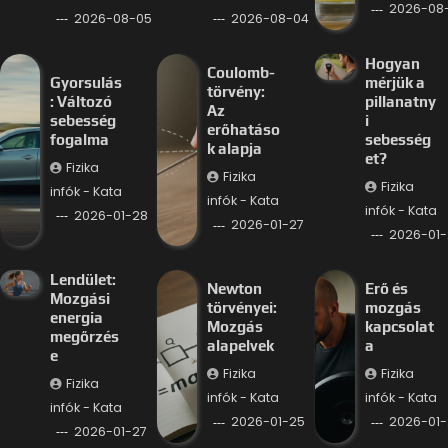
2026-08
2026-08-05
2026-08-04
Hogyan
Coulomb-
Gyorsulás
mérjük a
törvény:
: Változó
pillanatny
Az
sebesség
i
erőhatáso
fogalma
sebesség
k alapja
et?
Fizika
Fizika
Fizika
infók - Kata
infók - Kata
infók - Kata
2026-01-28
2026-01-27
2026-01-
Lendület:
Newton
Erő és
Mozgási
törvényei:
mozgás
energia
Mozgás
kapcsolat
megőrzés
alapelvek
a
e
Fizika
Fizika
Fizika
infók - Kata
infók - Kata
infók - Kata
2026-01-25
2026-01-
2026-01-27