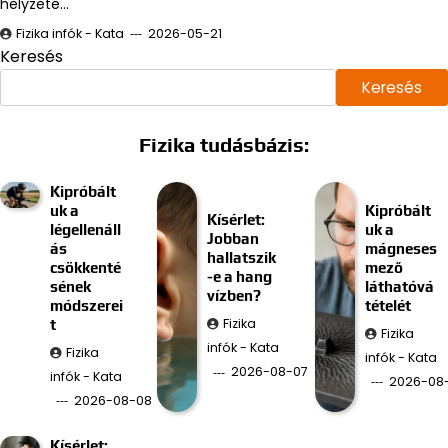
helyzete…
Fizika infók - Kata
2026-05-21
Keresés
Keresés
Fizika tudásbázis:
Kipróbált
uk a
Kipróbált
Kísérlet:
légellenáll
uk a
Jobban
ás
mágneses
hallatszik
csökkenté
mező
-e a hang
sének
láthatóvá
vízben?
módszerei
tételét
Fizika
t
Fizika
infók - Kata
Fizika
infók - Kata
2026-08-07
infók - Kata
2026-08
2026-08-08
Kísérlet: