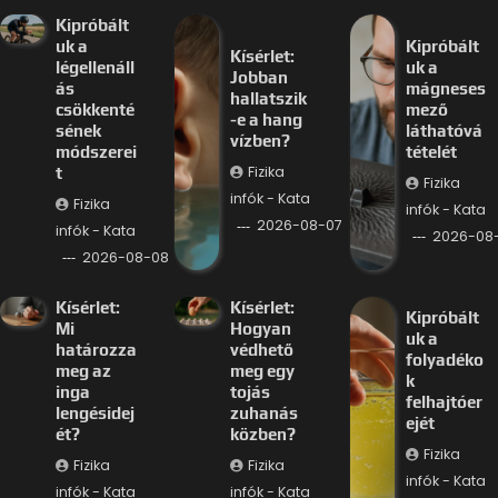
Kipróbált
uk a
Kipróbált
Kísérlet:
légellenáll
uk a
Jobban
ás
mágneses
hallatszik
csökkenté
mező
-e a hang
sének
láthatóvá
vízben?
módszerei
tételét
Fizika
t
Fizika
infók - Kata
Fizika
infók - Kata
2026-08-07
infók - Kata
2026-08
2026-08-08
Kísérlet:
Kísérlet:
Kipróbált
Mi
Hogyan
uk a
határozza
védhető
folyadéko
meg az
meg egy
k
inga
tojás
felhajtóer
lengésidej
zuhanás
ejét
ét?
közben?
Fizika
Fizika
Fizika
infók - Kata
infók - Kata
infók - Kata