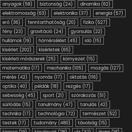
anyagok
(58)
biztonság
(24)
dinamika
(62)
elektromosság
(63)
elektronika
(37)
energia
(57)
erő
(36)
fenntarthatóság
(20)
fizika
(527)
fény
(23)
gravitáció
(24)
gyorsulás
(22)
hullámok
(19)
hőmérséklet
(45)
idő
(15)
kísérlet
(202)
kísérletek
(65)
kísérleti módszerek
(25)
környezet
(15)
matematika
(17)
mechanika
(105)
mozgás
(127)
mérés
(42)
nyomás
(17)
oktatás
(116)
optika
(40)
példák
(18)
rezgés
(17)
sebesség
(45)
sport
(21)
szórakozás
(51)
súrlódás
(15)
tanulmány
(47)
tanulás
(42)
technika
(17)
technológia
(72)
természet
(52)
testek
(17)
tudomány
(480)
távolság
(15)
tömeg
(19)
törvények
(28)
víz
(37)
áram
(18)