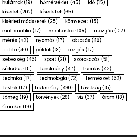
hullámok
(19)
hőmérséklet
(45)
idő
(15)
kísérlet
(202)
kísérletek
(65)
kísérleti módszerek
(25)
környezet
(15)
matematika
(17)
mechanika
(105)
mozgás
(127)
mérés
(42)
nyomás
(17)
oktatás
(116)
optika
(40)
példák
(18)
rezgés
(17)
sebesség
(45)
sport
(21)
szórakozás
(51)
súrlódás
(15)
tanulmány
(47)
tanulás
(42)
technika
(17)
technológia
(72)
természet
(52)
testek
(17)
tudomány
(480)
távolság
(15)
tömeg
(19)
törvények
(28)
víz
(37)
áram
(18)
áramkör
(19)