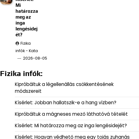
Mi
határozza
meg az
inga
lengésidej
ét?
Fizika
infók - Kata
2026-08-05
Fizika infók:
Kipróbáltuk a légellenállás csökkentésének
módszereit
Kísérlet: Jobban hallatszik-e a hang vízben?
Kipróbáltuk a mágneses mező láthatóvá tételét
Kísérlet: Mi határozza meg az inga lengésidejét?
Kísérlet: Hogyan védhető meg egy tojás zuhanás