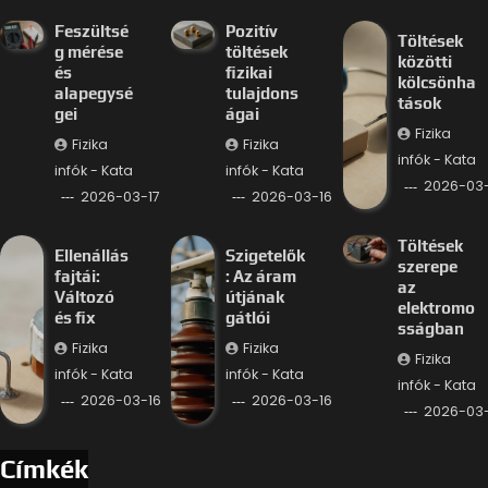
Feszültsé
Pozitív
Töltések
g mérése
töltések
közötti
és
fizikai
kölcsönha
alapegysé
tulajdons
tások
gei
ágai
Fizika
Fizika
Fizika
infók - Kata
infók - Kata
infók - Kata
2026-03-
2026-03-17
2026-03-16
Töltések
Ellenállás
Szigetelők
szerepe
fajtái:
: Az áram
az
Változó
útjának
elektromo
és fix
gátlói
sságban
Fizika
Fizika
Fizika
infók - Kata
infók - Kata
infók - Kata
2026-03-16
2026-03-16
2026-03-
Címkék