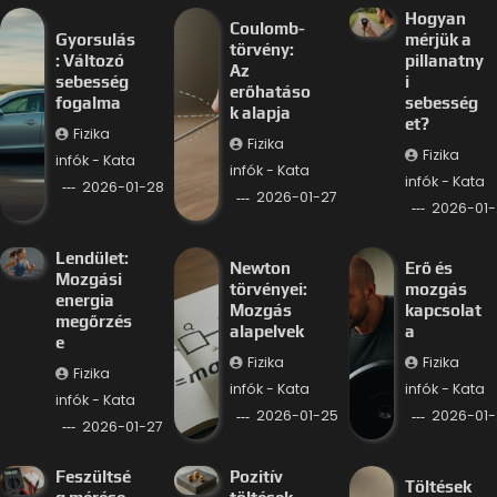
Hogyan
Coulomb-
Gyorsulás
mérjük a
törvény:
: Változó
pillanatny
Az
sebesség
i
erőhatáso
fogalma
sebesség
k alapja
et?
Fizika
Fizika
Fizika
infók - Kata
infók - Kata
infók - Kata
2026-01-28
2026-01-27
2026-01-
Lendület:
Newton
Erő és
Mozgási
törvényei:
mozgás
energia
Mozgás
kapcsolat
megőrzés
alapelvek
a
e
Fizika
Fizika
Fizika
infók - Kata
infók - Kata
infók - Kata
2026-01-25
2026-01-
2026-01-27
Feszültsé
Pozitív
Töltések