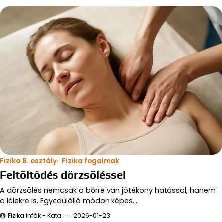
Fizika 8. osztály
Fizika fogalmak
Feltöltődés dörzsöléssel
A dörzsölés nemcsak a bőrre van jótékony hatással, hanem
a lélekre is. Egyedülálló módon képes…
Fizika infók - Kata
2026-01-23