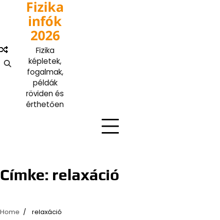
Fizika
Skip
to
infók
content
2026
Fizika
képletek,
fogalmak,
példák
röviden és
érthetően
Címke:
relaxáció
Home
relaxáció