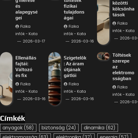
g mérése
töltések
közötti
és
fizikai
kölcsönha
alapegysé
tulajdons
tások
gei
ágai
Fizika
Fizika
Fizika
infók - Kata
infók - Kata
infók - Kata
2026-03-
2026-03-17
2026-03-16
Töltések
Ellenállás
Szigetelők
szerepe
fajtái:
: Az áram
az
Változó
útjának
elektromo
és fix
gátlói
sságban
Fizika
Fizika
Fizika
infók - Kata
infók - Kata
infók - Kata
2026-03-16
2026-03-16
2026-03-
Címkék
anyagok
(58)
biztonság
(24)
dinamika
(62)
elektromosság
(63)
elektronika
(37)
energia
(57)