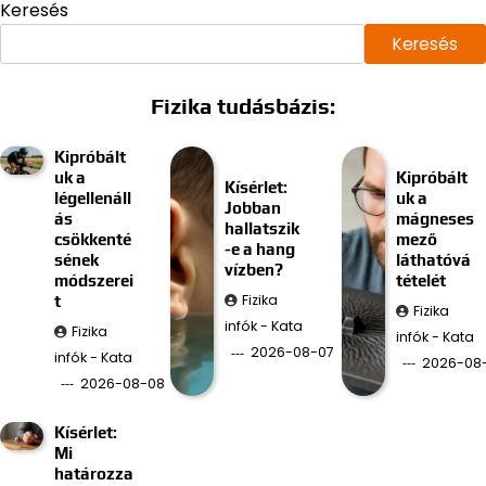
Keresés
Keresés
Fizika tudásbázis:
Kipróbált
uk a
Kipróbált
Kísérlet:
légellenáll
uk a
Jobban
ás
mágneses
hallatszik
csökkenté
mező
-e a hang
sének
láthatóvá
vízben?
módszerei
tételét
Fizika
t
Fizika
infók - Kata
Fizika
infók - Kata
2026-08-07
infók - Kata
2026-08
2026-08-08
Kísérlet:
Mi
határozza