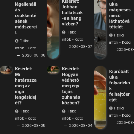
Kísérlet:
légellenáll
uk a
Jobban
ás
mágneses
hallatszik
csökkenté
mező
-e a hang
sének
láthatóvá
vízben?
módszerei
tételét
Fizika
t
Fizika
infók - Kata
Fizika
infók - Kata
2026-08-07
infók - Kata
2026-08
2026-08-08
Kísérlet:
Kísérlet:
Kipróbált
Mi
Hogyan
uk a
határozza
védhető
folyadéko
meg az
meg egy
k
inga
tojás
felhajtóer
lengésidej
zuhanás
ejét
ét?
közben?
Fizika
Fizika
Fizika
infók - Kata
infók - Kata
infók - Kata
2026-08
2026-08-05
2026-08-04