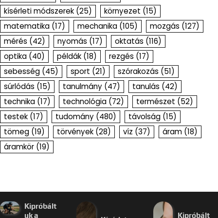
kísérleti módszerek
(25)
környezet
(15)
matematika
(17)
mechanika
(105)
mozgás
(127)
mérés
(42)
nyomás
(17)
oktatás
(116)
optika
(40)
példák
(18)
rezgés
(17)
sebesség
(45)
sport
(21)
szórakozás
(51)
súrlódás
(15)
tanulmány
(47)
tanulás
(42)
technika
(17)
technológia
(72)
természet
(52)
testek
(17)
tudomány
(480)
távolság
(15)
tömeg
(19)
törvények
(28)
víz
(37)
áram
(18)
áramkör
(19)
Kipróbált
uk a
Kipróbált