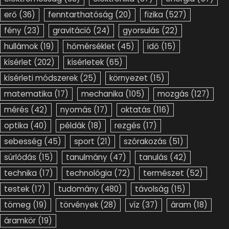
erő
(36)
fenntarthatóság
(20)
fizika
(527)
fény
(23)
gravitáció
(24)
gyorsulás
(22)
hullámok
(19)
hőmérséklet
(45)
idő
(15)
kísérlet
(202)
kísérletek
(65)
kísérleti módszerek
(25)
környezet
(15)
matematika
(17)
mechanika
(105)
mozgás
(127)
mérés
(42)
nyomás
(17)
oktatás
(116)
optika
(40)
példák
(18)
rezgés
(17)
sebesség
(45)
sport
(21)
szórakozás
(51)
súrlódás
(15)
tanulmány
(47)
tanulás
(42)
technika
(17)
technológia
(72)
természet
(52)
testek
(17)
tudomány
(480)
távolság
(15)
tömeg
(19)
törvények
(28)
víz
(37)
áram
(18)
áramkör
(19)