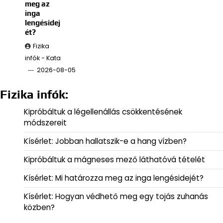
meg az
inga
lengésidej
ét?
Fizika
infók - Kata
2026-08-05
Fizika infók:
Kipróbáltuk a légellenállás csökkentésének
módszereit
Kísérlet: Jobban hallatszik-e a hang vízben?
Kipróbáltuk a mágneses mező láthatóvá tételét
Kísérlet: Mi határozza meg az inga lengésidejét?
Kísérlet: Hogyan védhető meg egy tojás zuhanás
közben?