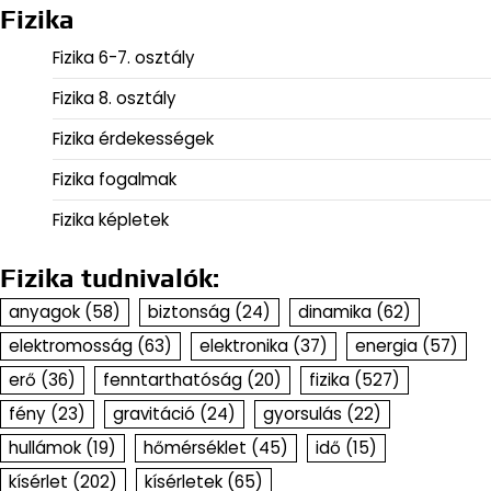
Fizika
Fizika 6-7. osztály
Fizika 8. osztály
Fizika érdekességek
Fizika fogalmak
Fizika képletek
Fizika tudnivalók:
anyagok
(58)
biztonság
(24)
dinamika
(62)
elektromosság
(63)
elektronika
(37)
energia
(57)
erő
(36)
fenntarthatóság
(20)
fizika
(527)
fény
(23)
gravitáció
(24)
gyorsulás
(22)
hullámok
(19)
hőmérséklet
(45)
idő
(15)
kísérlet
(202)
kísérletek
(65)