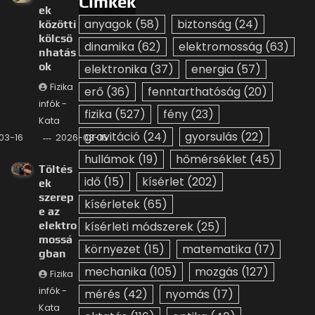
Címkék
ek
anyagok
(58)
biztonság
(24)
közötti
kölcsö
dinamika
(62)
elektromosság
(63)
nhatás
ok
elektronika
(37)
energia
(57)
Fizika
erő
(36)
fenntarthatóság
(20)
infók -
fizika
(527)
fény
(23)
Kata
gravitáció
(24)
gyorsulás
(22)
03-16
2026-03-16
hullámok
(19)
hőmérséklet
(45)
Töltés
idő
(15)
kísérlet
(202)
ek
szerep
kísérletek
(65)
e az
elektro
kísérleti módszerek
(25)
mossá
környezet
(15)
matematika
(17)
gban
mechanika
(105)
mozgás
(127)
Fizika
infók -
mérés
(42)
nyomás
(17)
Kata