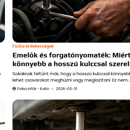
Fizika érdekességek
Emelők és forgatónyomaték: Miér
könnyebb a hosszú kulccsal szerel
s
Sokaknak feltűnt már, hogy a hosszú kulccsal könnye
lehet csavarokat meghúzni vagy meglazítani. Ez nem
Fizika infók - Kata
2026-03-31