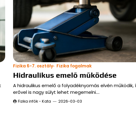
Fizika 6-7. osztály
Fizika fogalmak
Hidraulikus emelő működése
k
A hidraulikus emelő a folyadéknyomás elvén működik, í
erővel is nagy súlyt lehet megemelni.…
Fizika infók - Kata
2026-03-03