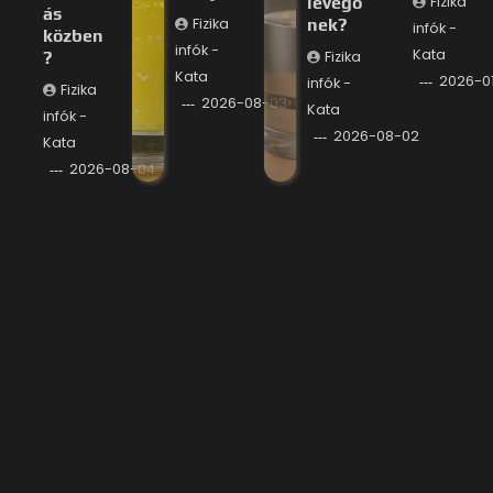
levegő
Fizika
ás
Fizika
nek?
infók -
közben
infók -
Kata
?
Fizika
Kata
2026-0
infók -
Fizika
2026-08-03
Kata
infók -
2026-08-02
Kata
2026-08-04