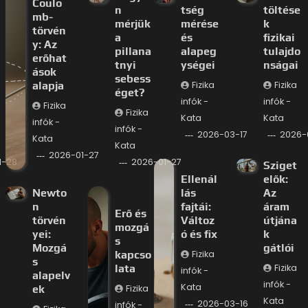
Coulo
n
tség
töltése
mb-
mérjük
mérése
k
törvén
a
és
fizikai
y: Az
pillana
alapeg
tulajdo
erőhat
tnyi
ységei
nságai
ások
sebess
alapja
Fizika
Fizika
éget?
infók -
infók -
Fizika
Fizika
Kata
Kata
infók -
infók -
2026-03-17
2026-
Kata
Kata
2026-01-27
1-28
2026-01-27
Sziget
Ellenál
elők:
Newto
lás
Az
n
fajtái:
áram
Erő és
törvén
Változ
útjána
mozgá
yei:
ó és fix
k
s
Mozgá
gátlói
kapcso
Fizika
s
lata
Fizika
infók -
alapelv
infók -
Kata
ek
Fizika
Kata
2026-03-16
infók -