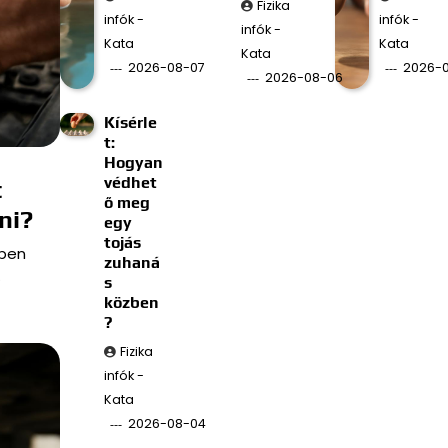
Fizika
infók -
infók -
infók -
Kata
Kata
Kata
2026-08-07
2026-
2026-08-06
Kísérle
t:
Hogyan
védhet
t
ő meg
ni?
egy
tojás
bben
zuhaná
…
s
közben
?
Fizika
infók -
Kata
2026-08-04