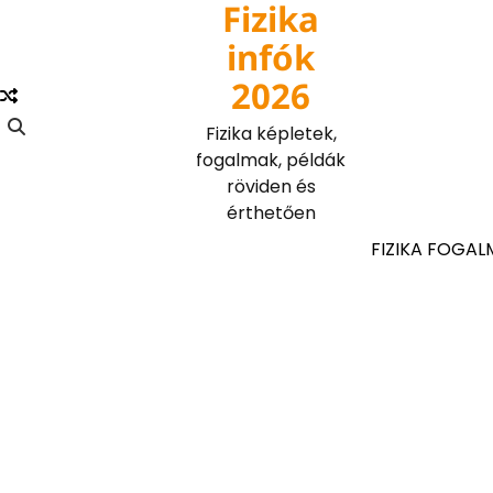
Fizika
Skip
to
infók
content
2026
Fizika képletek,
fogalmak, példák
röviden és
érthetően
FIZIKA FOGAL