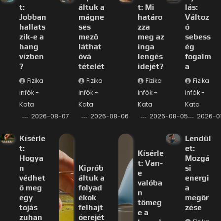
t:
áltuk a
t: Mi
lás:
Jobban
mágne
határo
Változ
hallats
ses
zza
ó
zik-e a
mező
meg az
sebess
hang
láthat
inga
ég
vízben
óvá
lengés
fogalm
?
tételét
idejét?
a
Fizika
Fizika
Fizika
Fizika
infók -
infók -
infók -
infók -
Kata
Kata
Kata
Kata
2026-08-07
2026-08-06
2026-08-05
2026-0
Kísérle
Lendül
t:
et:
Kísérle
Hogya
Mozgá
t: Van-
n
Kiprób
si
e
védhet
áltuk a
energi
valóba
ő meg
folyad
a
n
egy
ékok
megőr
tömeg
tojás
felhajt
zése
e a
zuhan
óerejét