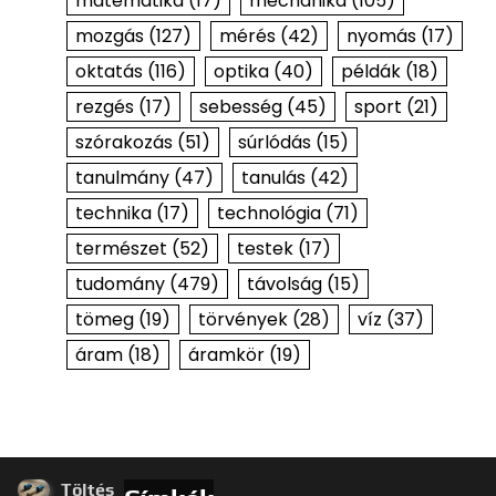
matematika
(17)
mechanika
(105)
mozgás
(127)
mérés
(42)
nyomás
(17)
oktatás
(116)
optika
(40)
példák
(18)
rezgés
(17)
sebesség
(45)
sport
(21)
szórakozás
(51)
súrlódás
(15)
tanulmány
(47)
tanulás
(42)
technika
(17)
technológia
(71)
természet
(52)
testek
(17)
tudomány
(479)
távolság
(15)
tömeg
(19)
törvények
(28)
víz
(37)
áram
(18)
áramkör
(19)
Töltés