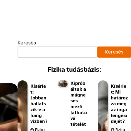
Keresés
Keresés
Fizika tudásbázis:
Kiprób
Kísérle
Kísérle
áltuk a
t:
t: Mi
mágne
Jobban
határoz
ses
hallats
za meg
mező
zik-e a
az inga
látható
hang
lengési
vá
vízben?
dejét?
tételét
Fizika
Fizika