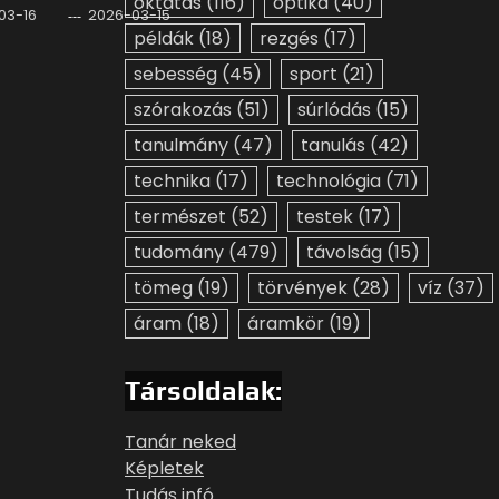
oktatás
(116)
optika
(40)
03-16
2026-03-15
példák
(18)
rezgés
(17)
sebesség
(45)
sport
(21)
szórakozás
(51)
súrlódás
(15)
tanulmány
(47)
tanulás
(42)
technika
(17)
technológia
(71)
természet
(52)
testek
(17)
tudomány
(479)
távolság
(15)
tömeg
(19)
törvények
(28)
víz
(37)
áram
(18)
áramkör
(19)
Társoldalak:
Tanár neked
Képletek
Tudás infó