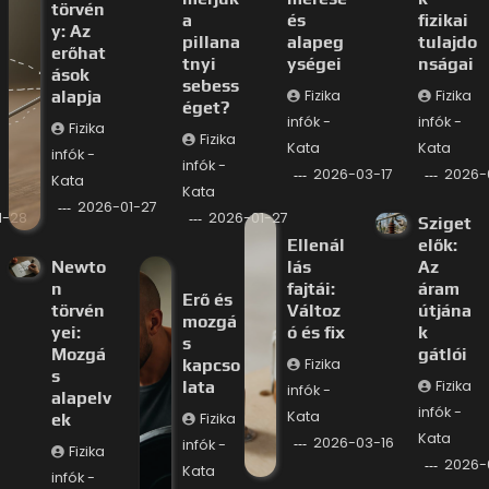
törvén
a
és
fizikai
y: Az
pillana
alapeg
tulajdo
erőhat
tnyi
ységei
nságai
ások
sebess
alapja
Fizika
Fizika
éget?
infók -
infók -
Fizika
Fizika
Kata
Kata
infók -
infók -
2026-03-17
2026-
Kata
Kata
2026-01-27
1-28
2026-01-27
Sziget
Ellenál
elők:
Newto
lás
Az
n
fajtái:
áram
Erő és
törvén
Változ
útjána
mozgá
yei:
ó és fix
k
s
Mozgá
gátlói
kapcso
Fizika
s
lata
Fizika
infók -
alapelv
infók -
Kata
ek
Fizika
Kata
2026-03-16
infók -
Fizika
2026-
Kata
infók -