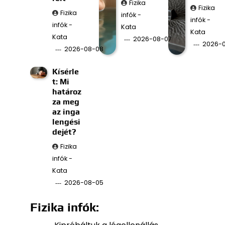
Fizika
Fizika
Fizika
infók -
infók -
infók -
Kata
Kata
Kata
2026-08-07
2026-
2026-08-08
Kísérle
t: Mi
határoz
za meg
az inga
lengési
dejét?
Fizika
infók -
Kata
2026-08-05
Fizika infók: