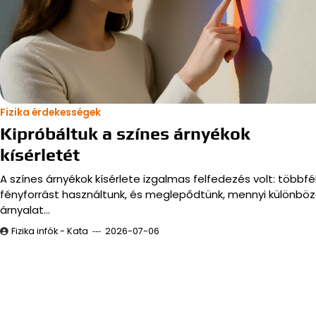
Fizika érdekességek
Kipróbáltuk a színes árnyékok
kísérletét
A színes árnyékok kísérlete izgalmas felfedezés volt: többfé
fényforrást használtunk, és meglepődtünk, mennyi különbö
árnyalat…
Fizika infók - Kata
2026-07-06