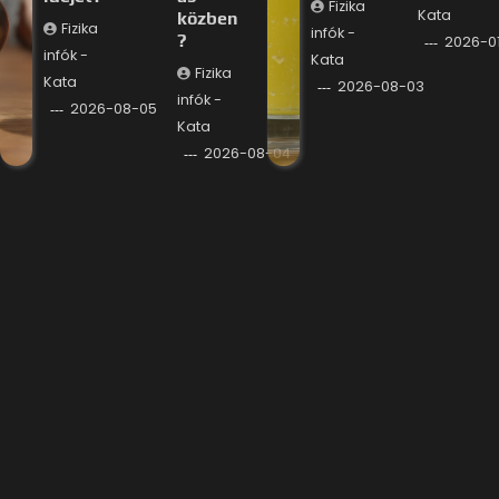
Fizika
Kata
közben
Fizika
infók -
?
2026-0
infók -
Kata
Fizika
Kata
2026-08-03
infók -
2026-08-05
Kata
2026-08-04