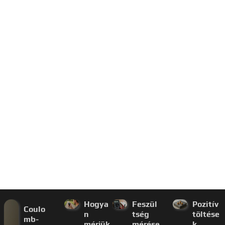
Hogya
Feszül
Pozitív
Coulo
n
tség
töltése
mb-
mérjük
mérése
k