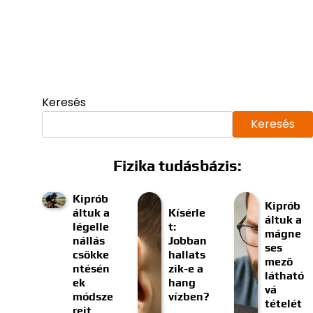
Keresés
Keresés
Fizika tudásbázis:
Kiprób
Kiprób
áltuk a
Kísérle
áltuk a
légelle
t:
mágne
nállás
Jobban
ses
csökke
hallats
mező
ntésén
zik-e a
látható
ek
hang
vá
módsze
vízben?
tételét
reit