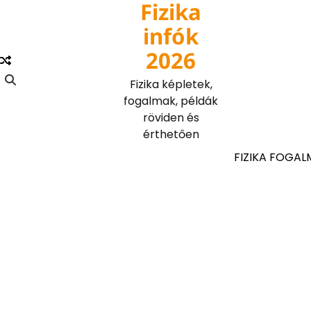
Fizika
Skip
to
infók
content
2026
Fizika képletek,
fogalmak, példák
röviden és
érthetően
FIZIKA FOGAL