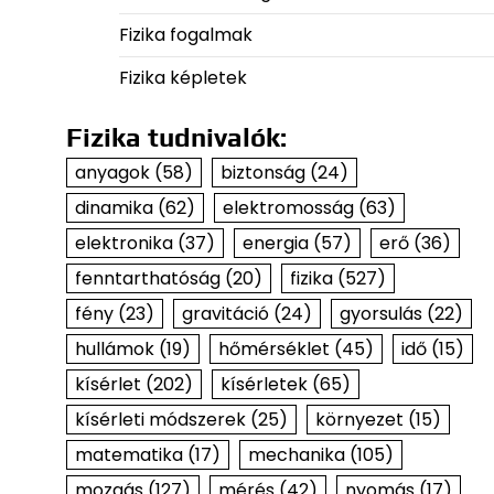
Fizika fogalmak
Fizika képletek
Fizika tudnivalók:
anyagok
(58)
biztonság
(24)
dinamika
(62)
elektromosság
(63)
elektronika
(37)
energia
(57)
erő
(36)
fenntarthatóság
(20)
fizika
(527)
fény
(23)
gravitáció
(24)
gyorsulás
(22)
hullámok
(19)
hőmérséklet
(45)
idő
(15)
kísérlet
(202)
kísérletek
(65)
kísérleti módszerek
(25)
környezet
(15)
matematika
(17)
mechanika
(105)
mozgás
(127)
mérés
(42)
nyomás
(17)