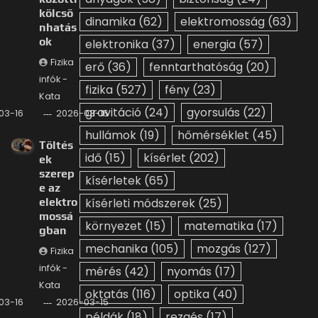
kölcsö
dinamika
(62)
elektromosság
(63)
nhatás
ok
elektronika
(37)
energia
(57)
Fizika
erő
(36)
fenntarthatóság
(20)
infók -
fizika
(527)
fény
(23)
Kata
gravitáció
(24)
gyorsulás
(22)
03-16
2026-03-16
hullámok
(19)
hőmérséklet
(45)
Töltés
idő
(15)
kísérlet
(202)
ek
szerep
kísérletek
(65)
e az
elektro
kísérleti módszerek
(25)
mossá
környezet
(15)
matematika
(17)
gban
mechanika
(105)
mozgás
(127)
Fizika
infók -
mérés
(42)
nyomás
(17)
Kata
oktatás
(116)
optika
(40)
03-16
2026-03-15
példák
(18)
rezgés
(17)