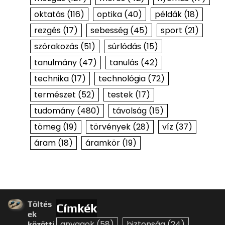
oktatás
(116)
optika
(40)
példák
(18)
rezgés
(17)
sebesség
(45)
sport
(21)
szórakozás
(51)
súrlódás
(15)
tanulmány
(47)
tanulás
(42)
technika
(17)
technológia
(72)
természet
(52)
testek
(17)
tudomány
(480)
távolság
(15)
tömeg
(19)
törvények
(28)
víz
(37)
áram
(18)
áramkör
(19)
Töltés
Címkék
ek
anyagok
(58)
biztonság
(24)
közötti