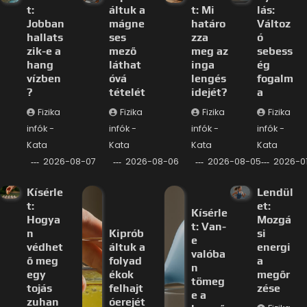
t:
áltuk a
t: Mi
lás:
Jobban
mágne
határo
Változ
hallats
ses
zza
ó
zik-e a
mező
meg az
sebess
hang
láthat
inga
ég
vízben
óvá
lengés
fogalm
?
tételét
idejét?
a
Fizika
Fizika
Fizika
Fizika
infók -
infók -
infók -
infók -
Kata
Kata
Kata
Kata
2026-08-07
2026-08-06
2026-08-05
2026-0
Kísérle
Lendül
t:
et:
Kísérle
Hogya
Mozgá
t: Van-
n
Kiprób
si
e
védhet
áltuk a
energi
valóba
ő meg
folyad
a
n
egy
ékok
megőr
tömeg
tojás
felhajt
zése
e a
zuhan
óerejét