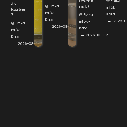
levegő
Fizika
ás
Fizika
nek?
infók -
közben
infók -
Kata
?
Fizika
Kata
2026-0
infók -
Fizika
2026-08-03
Kata
infók -
2026-08-02
Kata
2026-08-04