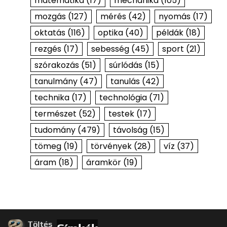
matematika
(17)
mechanika
(105)
mozgás
(127)
mérés
(42)
nyomás
(17)
oktatás
(116)
optika
(40)
példák
(18)
rezgés
(17)
sebesség
(45)
sport
(21)
szórakozás
(51)
súrlódás
(15)
tanulmány
(47)
tanulás
(42)
technika
(17)
technológia
(71)
természet
(52)
testek
(17)
tudomány
(479)
távolság
(15)
tömeg
(19)
törvények
(28)
víz
(37)
áram
(18)
áramkör
(19)
Töltés