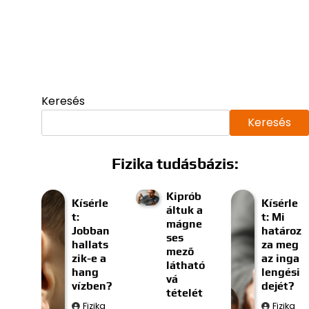
Keresés
Keresés
Fizika tudásbázis:
Kiprób
Kísérle
Kísérle
áltuk a
t:
t: Mi
mágne
Jobban
határoz
ses
hallats
za meg
mező
zik-e a
az inga
látható
hang
lengési
vá
vízben?
dejét?
tételét
Fizika
Fizika