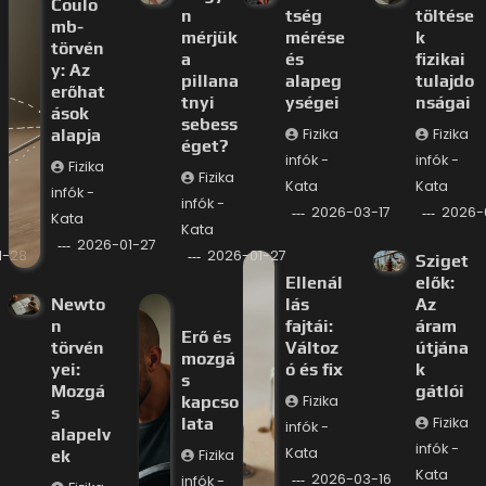
Coulo
n
tség
töltése
mb-
mérjük
mérése
k
törvén
a
és
fizikai
y: Az
pillana
alapeg
tulajdo
erőhat
tnyi
ységei
nságai
ások
sebess
alapja
Fizika
Fizika
éget?
infók -
infók -
Fizika
Fizika
Kata
Kata
infók -
infók -
2026-03-17
2026-
Kata
Kata
2026-01-27
1-28
2026-01-27
Sziget
Ellenál
elők:
Newto
lás
Az
n
fajtái:
áram
Erő és
törvén
Változ
útjána
mozgá
yei:
ó és fix
k
s
Mozgá
gátlói
kapcso
Fizika
s
lata
Fizika
infók -
alapelv
infók -
Kata
ek
Fizika
Kata
2026-03-16
infók -