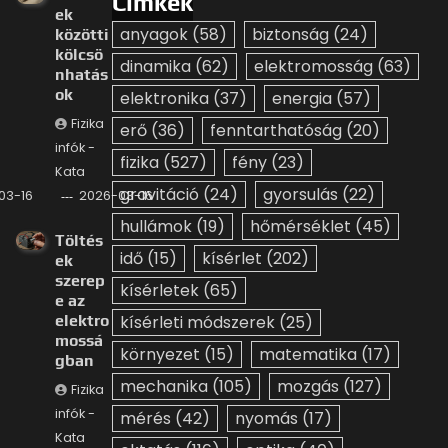
Címkék
ek
anyagok
(58)
biztonság
(24)
közötti
kölcsö
dinamika
(62)
elektromosság
(63)
nhatás
ok
elektronika
(37)
energia
(57)
Fizika
erő
(36)
fenntarthatóság
(20)
infók -
fizika
(527)
fény
(23)
Kata
gravitáció
(24)
gyorsulás
(22)
03-16
2026-03-16
hullámok
(19)
hőmérséklet
(45)
Töltés
idő
(15)
kísérlet
(202)
ek
szerep
kísérletek
(65)
e az
elektro
kísérleti módszerek
(25)
mossá
környezet
(15)
matematika
(17)
gban
mechanika
(105)
mozgás
(127)
Fizika
infók -
mérés
(42)
nyomás
(17)
Kata