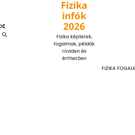
Fizika
Skip
to
infók
content
2026
Fizika képletek,
fogalmak, példák
röviden és
érthetően
FIZIKA FOGAL