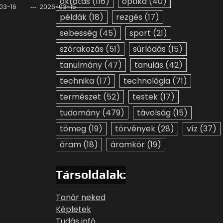
oktatás
(116)
optika
(40)
03-16
2026-03-15
példák
(18)
rezgés
(17)
sebesség
(45)
sport
(21)
szórakozás
(51)
súrlódás
(15)
tanulmány
(47)
tanulás
(42)
technika
(17)
technológia
(71)
természet
(52)
testek
(17)
tudomány
(479)
távolság
(15)
tömeg
(19)
törvények
(28)
víz
(37)
áram
(18)
áramkör
(19)
Társoldalak:
Tanár neked
Képletek
Tudás infó