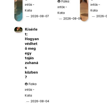
Fizika
infók -
infók -
infók -
Kata
Kata
Kata
2026-08-07
2026-
2026-08-06
Kísérle
t:
Hogyan
védhet
ő meg
egy
tojás
zuhaná
s
közben
?
Fizika
infók -
Kata
2026-08-04