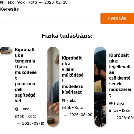
Fizika infók - Kata
2026-02-28
Keresés
Keresés
Fizika tudásbázis:
Kipróbált
uk a
Kipróbált
Kipróbált
tengerala
uk a
uk a
ttjáró
légellenáll
villám
működésé
ás
működésé
t
csökkenté
t
palackmo
sének
modellező
dell
módszerei
kísérletet
segítségé
t
Fizika
vel
Fizika
infók - Kata
Fizika
infók - Kata
2026-08-09
infók - Kata
2026-08
2026-08-10