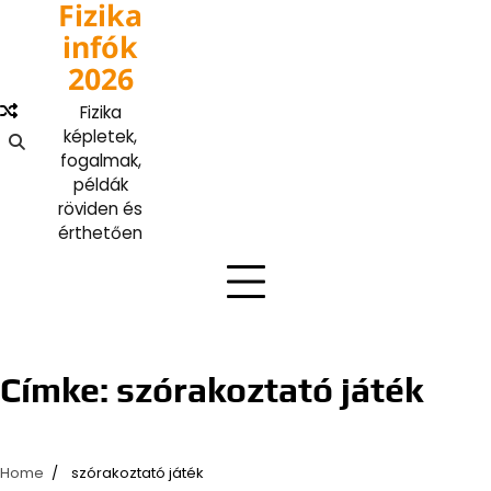
Fizika
Skip
to
infók
content
2026
Fizika
képletek,
fogalmak,
példák
röviden és
érthetően
Címke:
szórakoztató játék
Home
szórakoztató játék