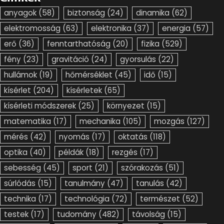
anyagok
(58)
biztonság
(24)
dinamika
(62)
elektromosság
(63)
elektronika
(37)
energia
(57)
erő
(36)
fenntarthatóság
(20)
fizika
(529)
fény
(23)
gravitáció
(24)
gyorsulás
(22)
hullámok
(19)
hőmérséklet
(45)
idő
(15)
kísérlet
(204)
kísérletek
(65)
kísérleti módszerek
(25)
környezet
(15)
matematika
(17)
mechanika
(105)
mozgás
(127)
mérés
(42)
nyomás
(17)
oktatás
(118)
optika
(40)
példák
(18)
rezgés
(17)
sebesség
(45)
sport
(21)
szórakozás
(51)
súrlódás
(15)
tanulmány
(47)
tanulás
(42)
technika
(17)
technológia
(72)
természet
(52)
testek
(17)
tudomány
(482)
távolság
(15)