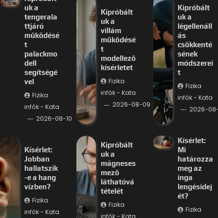
uk a
Kipróbált
Kipróbált
tengerala
uk a
uk a
ttjáró
légellenáll
villám
működésé
ás
működésé
t
csökkenté
t
palackmo
sének
modellező
dell
módszerei
kísérletet
segítségé
t
Fizika
vel
Fizika
infók - Kata
Fizika
infók - Kata
2026-08-09
infók - Kata
2026-08
2026-08-10
Kísérlet:
Kipróbált
Kísérlet:
Mi
uk a
Jobban
határozza
mágneses
hallatszik
meg az
mező
-e a hang
inga
láthatóvá
vízben?
lengésidej
tételét
ét?
Fizika
Fizika
Fizika
infók - Kata
infók - Kata