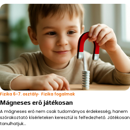
Fizika 6-7. osztály
Fizika fogalmak
Mágneses erő játékosan
A mágneses erő nem csak tudományos érdekesség, hanem
szórakoztató kísérleteken keresztül is felfedezhető. Játékosan
tanulhatjuk…