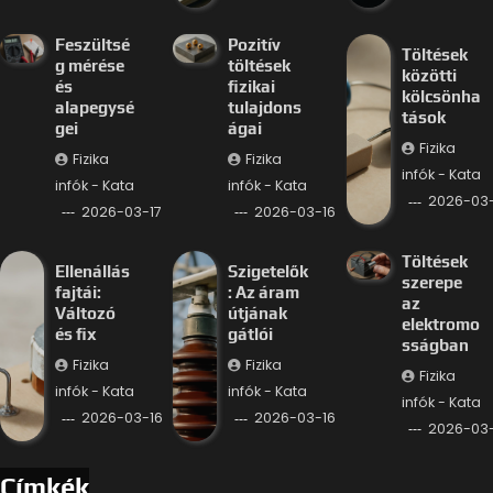
Feszültsé
Pozitív
Töltések
g mérése
töltések
közötti
és
fizikai
kölcsönha
alapegysé
tulajdons
tások
gei
ágai
Fizika
Fizika
Fizika
infók - Kata
infók - Kata
infók - Kata
2026-03-
2026-03-17
2026-03-16
Töltések
Ellenállás
Szigetelők
szerepe
fajtái:
: Az áram
az
Változó
útjának
elektromo
és fix
gátlói
sságban
Fizika
Fizika
Fizika
infók - Kata
infók - Kata
infók - Kata
2026-03-16
2026-03-16
2026-03-
Címkék