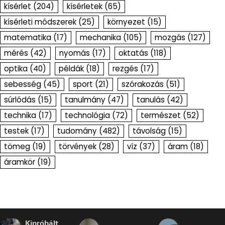
kísérlet
(204)
kísérletek
(65)
kísérleti módszerek
(25)
környezet
(15)
matematika
(17)
mechanika
(105)
mozgás
(127)
mérés
(42)
nyomás
(17)
oktatás
(118)
optika
(40)
példák
(18)
rezgés
(17)
sebesség
(45)
sport
(21)
szórakozás
(51)
súrlódás
(15)
tanulmány
(47)
tanulás
(42)
technika
(17)
technológia
(72)
természet
(52)
testek
(17)
tudomány
(482)
távolság
(15)
tömeg
(19)
törvények
(28)
víz
(37)
áram
(18)
áramkör
(19)
Kipróbált