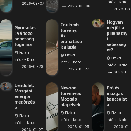
infók - Kata
2026-08-07
2026-08-06
2026-08
Hogyan
Coulomb-
Gyorsulás
mérjük a
törvény:
: Változó
pillanatny
Az
sebesség
i
erőhatáso
fogalma
sebesség
k alapja
et?
Fizika
Fizika
Fizika
infók - Kata
infók - Kata
infók - Kata
2026-01-28
2026-01-27
2026-01-
Lendület:
Newton
Erő és
Mozgási
törvényei:
mozgás
energia
Mozgás
kapcsolat
megőrzés
alapelvek
a
e
Fizika
Fizika
Fizika
infók - Kata
infók - Kata
infók - Kata
2026-01-25
2026-01-
2026-01-27