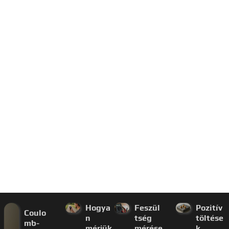
Hogya
Feszül
Pozitív
Coulo
n
tség
töltése
mb-
mérjük
mérése
k