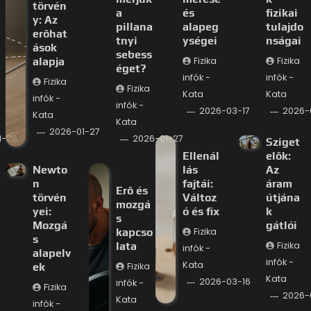
törvén
a
és
fizikai
y: Az
pillana
alapeg
tulajdo
erőhat
tnyi
ységei
nságai
ások
sebess
alapja
Fizika
Fizika
éget?
infók -
infók -
Fizika
Fizika
Kata
Kata
infók -
infók -
2026-03-17
2026-
Kata
Kata
2026-01-27
1-28
2026-01-27
Sziget
Ellenál
elők:
Newto
lás
Az
n
fajtái:
áram
Erő és
törvén
Változ
útjána
mozgá
yei:
ó és fix
k
s
Mozgá
gátlói
kapcso
Fizika
s
lata
Fizika
infók -
alapelv
infók -
Kata
ek
Fizika
Kata
2026-03-16
infók -
Fizika
2026-
Kata
infók -