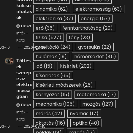
kölcsö
dinamika
(62)
elektromosság
(63)
nhatás
ok
elektronika
(37)
energia
(57)
Fizika
erő
(36)
fenntarthatóság
(20)
infók -
fizika
(527)
fény
(23)
Kata
gravitáció
(24)
gyorsulás
(22)
03-16
2026-03-16
hullámok
(19)
hőmérséklet
(45)
Töltés
idő
(15)
kísérlet
(202)
ek
szerep
kísérletek
(65)
e az
elektro
kísérleti módszerek
(25)
mossá
környezet
(15)
matematika
(17)
gban
mechanika
(105)
mozgás
(127)
Fizika
infók -
mérés
(42)
nyomás
(17)
Kata
oktatás
(116)
optika
(40)
03-16
2026-03-15
példák
(18)
rezgés
(17)