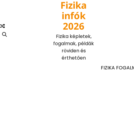
Fizika
Skip
to
infók
content
2026
Fizika képletek,
fogalmak, példák
röviden és
érthetően
FIZIKA FOGAL