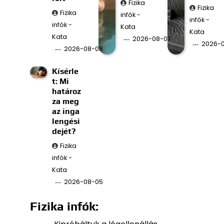
Fizika
Fizika
Fizika
infók -
infók -
infók -
Kata
Kata
Kata
2026-08-07
2026-
2026-08-08
Kísérle
t: Mi
határoz
za meg
az inga
lengési
dejét?
Fizika
infók -
Kata
2026-08-05
Fizika infók: