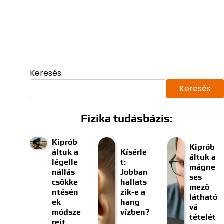
Keresés
Keresés
Fizika tudásbázis:
Kiprób
Kiprób
áltuk a
Kísérle
áltuk a
légelle
t:
mágne
nállás
Jobban
ses
csökke
hallats
mező
ntésén
zik-e a
látható
ek
hang
vá
módsze
vízben?
tételét
reit