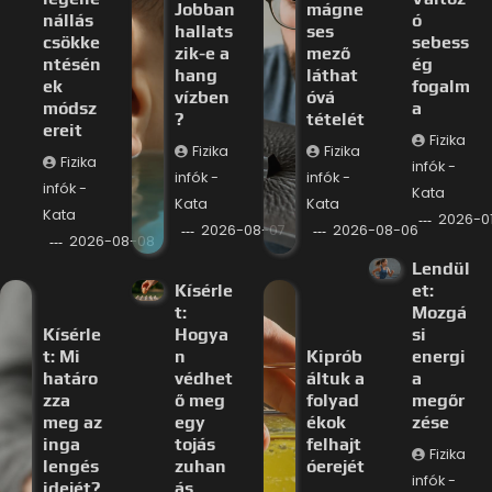
Jobban
mágne
nállás
ó
hallats
ses
csökke
sebess
zik-e a
mező
ntésén
ég
hang
láthat
ek
fogalm
vízben
óvá
módsz
a
?
tételét
ereit
Fizika
Fizika
Fizika
Fizika
infók -
infók -
infók -
infók -
Kata
Kata
Kata
Kata
2026-0
2026-08-07
2026-08-06
2026-08-08
Lendül
Kísérle
et:
t:
Mozgá
Kísérle
Hogya
si
t: Mi
n
Kiprób
energi
határo
védhet
áltuk a
a
zza
ő meg
folyad
megőr
meg az
egy
ékok
zése
inga
tojás
felhajt
Fizika
lengés
zuhan
óerejét
infók -
idejét?
ás