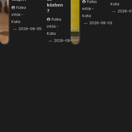
Fizika
Kata
közben
Fizika
infók -
?
2026-0
infók -
Kata
Fizika
Kata
2026-08-03
infók -
2026-08-05
Kata
2026-08-04