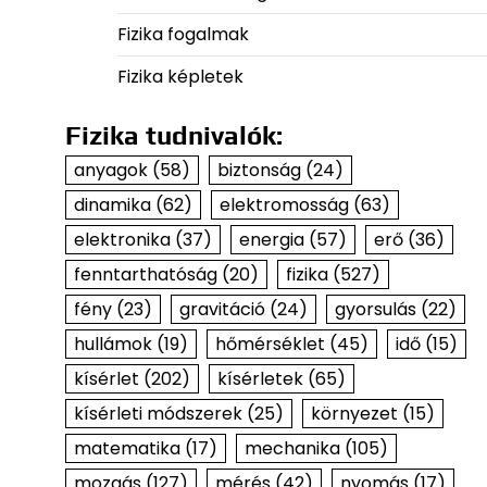
Fizika fogalmak
Fizika képletek
Fizika tudnivalók:
anyagok
(58)
biztonság
(24)
dinamika
(62)
elektromosság
(63)
elektronika
(37)
energia
(57)
erő
(36)
fenntarthatóság
(20)
fizika
(527)
fény
(23)
gravitáció
(24)
gyorsulás
(22)
hullámok
(19)
hőmérséklet
(45)
idő
(15)
kísérlet
(202)
kísérletek
(65)
kísérleti módszerek
(25)
környezet
(15)
matematika
(17)
mechanika
(105)
mozgás
(127)
mérés
(42)
nyomás
(17)