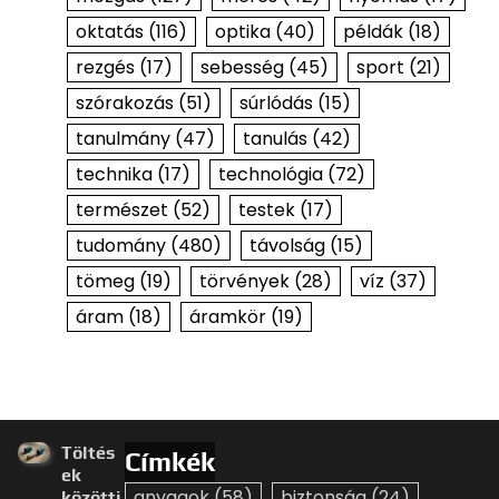
oktatás
(116)
optika
(40)
példák
(18)
rezgés
(17)
sebesség
(45)
sport
(21)
szórakozás
(51)
súrlódás
(15)
tanulmány
(47)
tanulás
(42)
technika
(17)
technológia
(72)
természet
(52)
testek
(17)
tudomány
(480)
távolság
(15)
tömeg
(19)
törvények
(28)
víz
(37)
áram
(18)
áramkör
(19)
Töltés
Címkék
ek
anyagok
(58)
biztonság
(24)
közötti