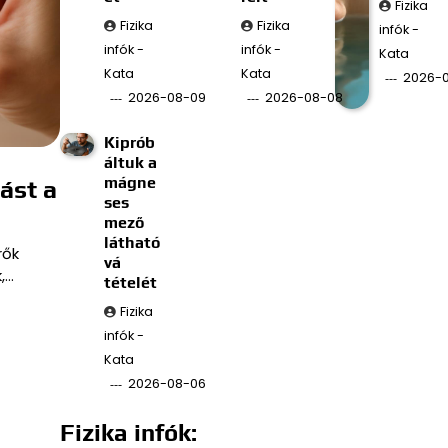
Fizika
Fizika
Fizika
infók -
infók -
infók -
Kata
Kata
Kata
2026-
2026-08-09
2026-08-08
Kiprób
áltuk a
mágne
ást a
ses
mező
látható
rők
vá
,…
tételét
Fizika
infók -
Kata
2026-08-06
Fizika infók: