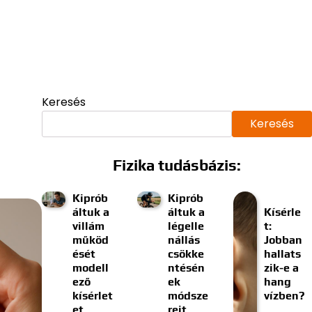
Keresés
Keresés
Fizika tudásbázis:
Kiprób
Kiprób
áltuk a
áltuk a
Kísérle
villám
légelle
t:
működ
nállás
Jobban
ését
csökke
hallats
modell
ntésén
zik-e a
ező
ek
hang
kísérlet
módsze
vízben?
et
reit