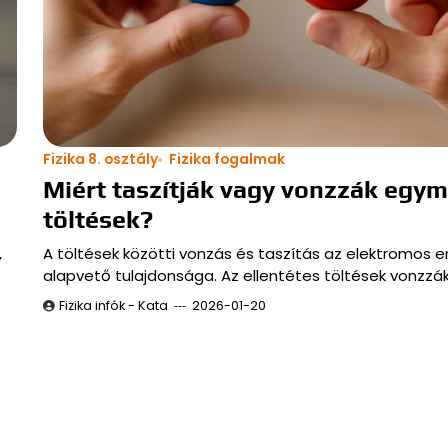
Fizika 8. osztály
Fizika fogalmak
Miért taszítják vagy vonzzák egym
töltések?
A töltések közötti vonzás és taszítás az elektromos e
,
alapvető tulajdonsága. Az ellentétes töltések vonzzák
Fizika infók - Kata
2026-01-20