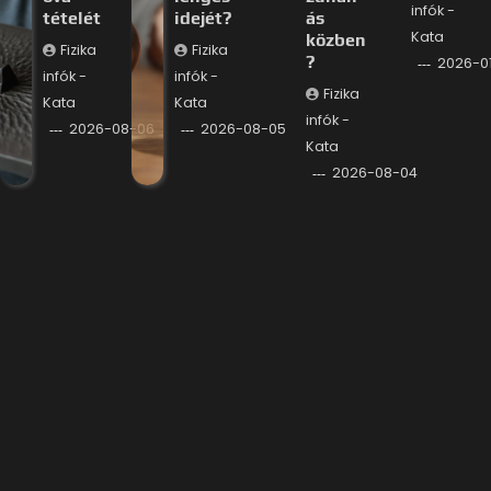
infók -
tételét
idejét?
ás
Kata
közben
Fizika
Fizika
?
2026-0
infók -
infók -
Fizika
Kata
Kata
infók -
2026-08-06
2026-08-05
Kata
2026-08-04