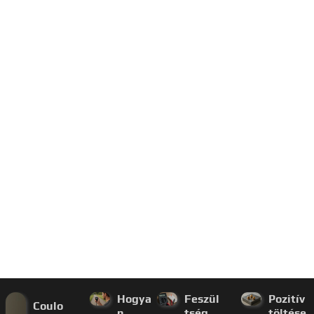
Hogya
Feszül
Pozitív
Coulo
n
tség
töltése