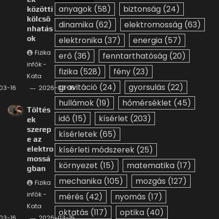
anyagok
(58)
biztonság
(24)
közötti
kölcsö
dinamika
(62)
elektromosság
(63)
nhatás
ok
elektronika
(37)
energia
(57)
Fizika
erő
(36)
fenntarthatóság
(20)
infók -
fizika
(528)
fény
(23)
Kata
gravitáció
(24)
gyorsulás
(22)
03-16
2026-03-16
hullámok
(19)
hőmérséklet
(45)
Töltés
idő
(15)
kísérlet
(203)
ek
szerep
kísérletek
(65)
e az
elektro
kísérleti módszerek
(25)
mossá
környezet
(15)
matematika
(17)
gban
mechanika
(105)
mozgás
(127)
Fizika
infók -
mérés
(42)
nyomás
(17)
Kata
oktatás
(117)
optika
(40)
03-16
2026-03-15