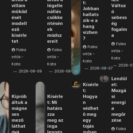
t:
villám
légelle
Változ
Jobban
működ
nállás
ó
hallats
ését
csökke
sebess
zik-e a
modell
ntésén
ég
hang
ező
ek
fogalm
vízben
kísérle
módsz
a
?
tet
ereit
Fizika
Fizika
Fizika
Fizika
infók -
infók -
infók -
infók -
Kata
Kata
Kata
Kata
2026-0
2026-08-07
2026-08-09
2026-08-08
Lendül
Kísérle
et:
t:
Mozgá
Kiprób
Kísérle
Hogya
si
áltuk a
t: Mi
n
energi
mágne
határo
védhet
a
ses
zza
ő meg
megőr
mező
meg az
egy
zése
láthat
inga
tojás
Fizika
óvá
lengés
zuhan