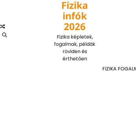
Fizika
Skip
to
infók
content
2026
Fizika képletek,
fogalmak, példák
röviden és
érthetően
FIZIKA FOGAL