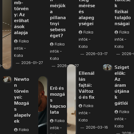
mb-
mérjük
mérése
k
törvén
a
és
fizikai
y: Az
pillana
alapeg
tulajdo
erőhat
tnyi
ységei
nságai
ások
sebess
alapja
Fizika
Fizika
éget?
infók -
infók -
Fizika
Fizika
Kata
Kata
infók -
infók -
2026-03-17
2026-
Kata
Kata
2026-01-27
1-28
2026-01-27
Sziget
Ellenál
elők:
Newto
lás
Az
n
fajtái:
áram
Erő és
törvén
Változ
útjána
mozgá
yei:
ó és fix
k
s
Mozgá
gátlói
kapcso
Fizika
s
lata
Fizika
infók -
alapelv
infók -
Kata
ek
Fizika
Kata
2026-03-16
infók -
Fizika
2026-