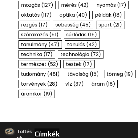
mozgás
(127)
mérés
(42)
nyomás
(17)
oktatás
(117)
optika
(40)
példák
(18)
rezgés
(17)
sebesség
(45)
sport
(21)
szórakozás
(51)
súrlódás
(15)
tanulmány
(47)
tanulás
(42)
technika
(17)
technológia
(72)
természet
(52)
testek
(17)
tudomány
(481)
távolság
(15)
tömeg
(19)
törvények
(28)
víz
(37)
áram
(18)
áramkör
(19)
Töltés
Címkék
ek