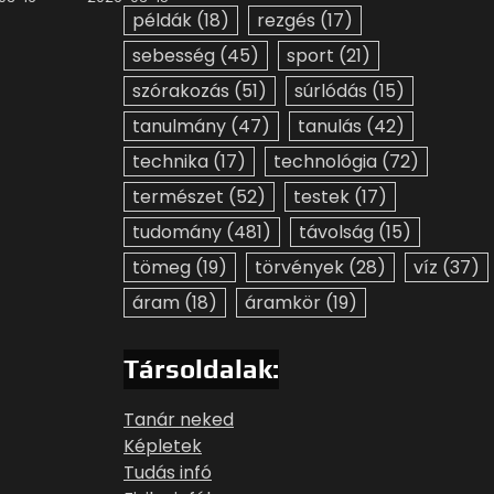
példák
(18)
rezgés
(17)
sebesség
(45)
sport
(21)
szórakozás
(51)
súrlódás
(15)
tanulmány
(47)
tanulás
(42)
technika
(17)
technológia
(72)
természet
(52)
testek
(17)
tudomány
(481)
távolság
(15)
tömeg
(19)
törvények
(28)
víz
(37)
áram
(18)
áramkör
(19)
Társoldalak:
Tanár neked
Képletek
Tudás infó