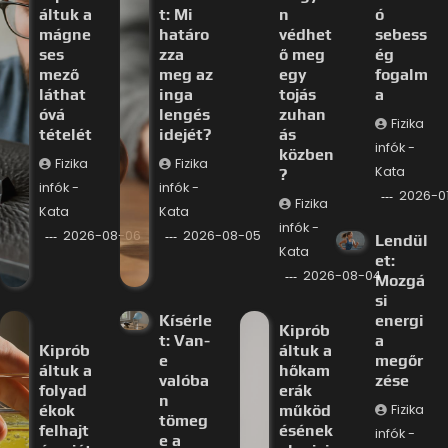
áltuk a
t: Mi
n
ó
mágne
határo
védhet
sebess
ses
zza
ő meg
ég
mező
meg az
egy
fogalm
láthat
inga
tojás
a
óvá
lengés
zuhan
Fizika
tételét
idejét?
ás
infók -
közben
Fizika
Fizika
Kata
?
infók -
infók -
2026-0
Fizika
Kata
Kata
infók -
2026-08-06
2026-08-05
Lendül
Kata
et:
2026-08-04
Mozgá
si
Kísérle
energi
Kiprób
t: Van-
a
Kiprób
áltuk a
e
megőr
áltuk a
hőkam
valóba
zése
folyad
erák
n
ékok
működ
Fizika
tömeg
felhajt
ésének
infók -
e a