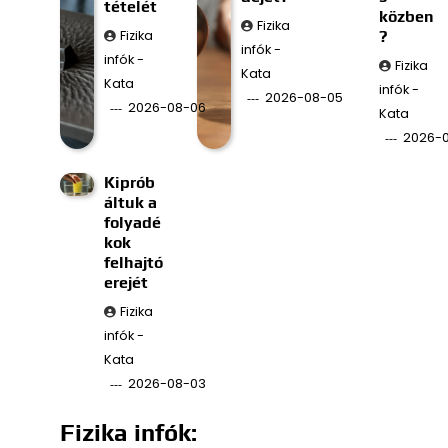
tételét
közben
Fizika
Fizika
?
infók -
infók -
Fizika
Kata
Kata
infók -
2026-08-05
2026-08-06
Kata
2026-
Kiprób
áltuk a
folyadé
kok
felhajtó
erejét
Fizika
infók -
Kata
2026-08-03
Fizika infók: