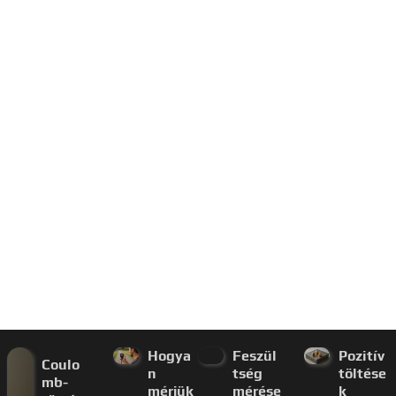
Hogya
Feszül
Pozitív
Coulo
n
tség
töltése
mb-
mérjük
mérése
k