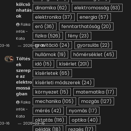
kölcsö
dinamika
(62)
elektromosság
(63)
nhatás
ok
elektronika
(37)
energia
(57)
Fizika
erő
(36)
fenntarthatóság
(20)
infók -
fizika
(526)
fény
(23)
Kata
gravitáció
(24)
gyorsulás
(22)
03-16
2026-03-16
hullámok
(19)
hőmérséklet
(45)
Töltés
idő
(15)
kísérlet
(201)
ek
szerep
kísérletek
(65)
e az
elektro
kísérleti módszerek
(24)
mossá
környezet
(15)
matematika
(17)
gban
mechanika
(105)
mozgás
(127)
Fizika
infók -
mérés
(42)
nyomás
(17)
Kata
oktatás
(116)
optika
(40)
03-16
2026-03-15
példák
(18)
rezgés
(17)