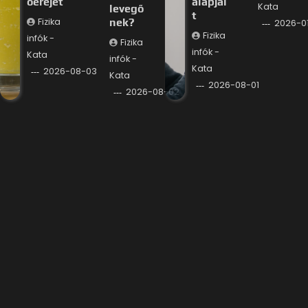
óerejét
alapjai
Kata
levegő
t
Fizika
nek?
2026-0
Fizika
infók -
Fizika
infók -
Kata
infók -
Kata
2026-08-03
Kata
2026-08-01
2026-08-02