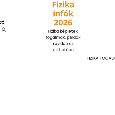
Fizika
Skip
to
infók
content
2026
Fizika képletek,
fogalmak, példák
röviden és
érthetően
FIZIKA FOGAL