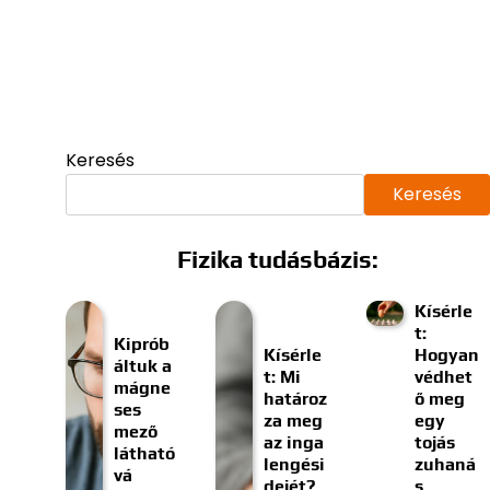
Keresés
Keresés
Fizika tudásbázis:
Kísérle
t:
Kiprób
Kísérle
Hogyan
áltuk a
t: Mi
védhet
mágne
határoz
ő meg
ses
za meg
egy
mező
az inga
tojás
látható
lengési
zuhaná
vá
dejét?
s