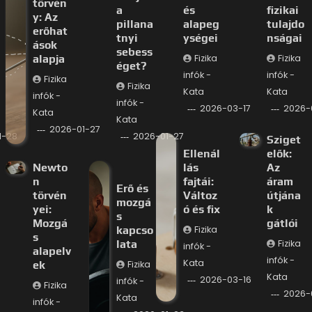
törvén
a
és
fizikai
y: Az
pillana
alapeg
tulajdo
erőhat
tnyi
ységei
nságai
ások
sebess
alapja
Fizika
Fizika
éget?
infók -
infók -
Fizika
Fizika
Kata
Kata
infók -
infók -
2026-03-17
2026-
Kata
Kata
2026-01-27
1-28
2026-01-27
Sziget
Ellenál
elők:
Newto
lás
Az
n
fajtái:
áram
Erő és
törvén
Változ
útjána
mozgá
yei:
ó és fix
k
s
Mozgá
gátlói
kapcso
Fizika
s
lata
Fizika
infók -
alapelv
infók -
Kata
ek
Fizika
Kata
2026-03-16
infók -
Fizika
2026-
Kata
infók -