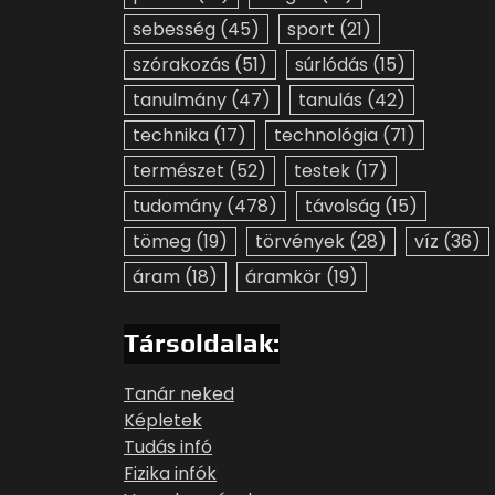
sebesség
(45)
sport
(21)
szórakozás
(51)
súrlódás
(15)
tanulmány
(47)
tanulás
(42)
technika
(17)
technológia
(71)
természet
(52)
testek
(17)
tudomány
(478)
távolság
(15)
tömeg
(19)
törvények
(28)
víz
(36)
áram
(18)
áramkör
(19)
Társoldalak:
Tanár neked
Képletek
Tudás infó
Fizika infók