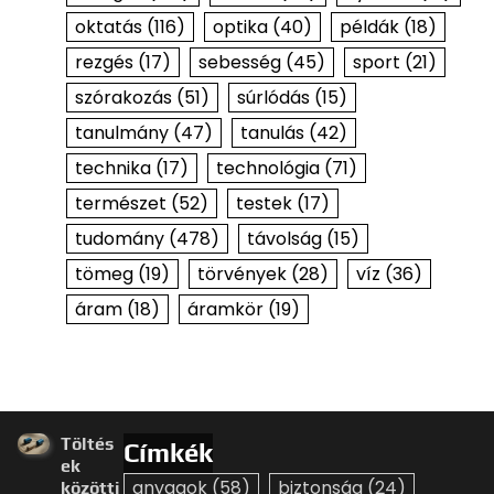
oktatás
(116)
optika
(40)
példák
(18)
rezgés
(17)
sebesség
(45)
sport
(21)
szórakozás
(51)
súrlódás
(15)
tanulmány
(47)
tanulás
(42)
technika
(17)
technológia
(71)
természet
(52)
testek
(17)
tudomány
(478)
távolság
(15)
tömeg
(19)
törvények
(28)
víz
(36)
áram
(18)
áramkör
(19)
Töltés
Címkék
ek
anyagok
(58)
biztonság
(24)
közötti