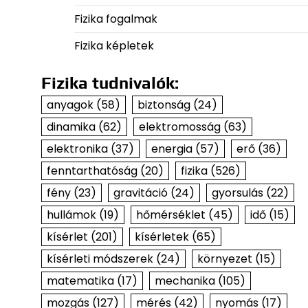
Fizika fogalmak
Fizika képletek
Fizika tudnivalók:
anyagok
(58)
biztonság
(24)
dinamika
(62)
elektromosság
(63)
elektronika
(37)
energia
(57)
erő
(36)
fenntarthatóság
(20)
fizika
(526)
fény
(23)
gravitáció
(24)
gyorsulás
(22)
hullámok
(19)
hőmérséklet
(45)
idő
(15)
kísérlet
(201)
kísérletek
(65)
kísérleti módszerek
(24)
környezet
(15)
matematika
(17)
mechanika
(105)
mozgás
(127)
mérés
(42)
nyomás
(17)