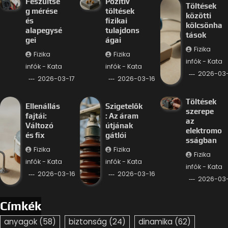
Feszültsé
Pozitív
Töltések
g mérése
töltések
közötti
és
fizikai
kölcsönha
alapegysé
tulajdons
tások
gei
ágai
Fizika
Fizika
Fizika
infók - Kata
infók - Kata
infók - Kata
2026-03-
2026-03-17
2026-03-16
Töltések
Ellenállás
Szigetelők
szerepe
fajtái:
: Az áram
az
Változó
útjának
elektromo
és fix
gátlói
sságban
Fizika
Fizika
Fizika
infók - Kata
infók - Kata
infók - Kata
2026-03-16
2026-03-16
2026-03-
Címkék
anyagok
(58)
biztonság
(24)
dinamika
(62)