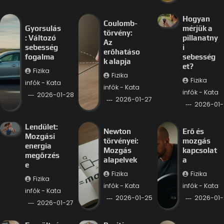
Hogyan
Coulomb-
Gyorsulás
mérjük a
törvény:
: Változó
pillanatny
Az
sebesség
i
erőhatáso
fogalma
sebesség
k alapja
et?
Fizika
Fizika
Fizika
infók - Kata
infók - Kata
infók - Kata
2026-01-28
2026-01-27
2026-01-
Lendület:
Newton
Erő és
Mozgási
törvényei:
mozgás
energia
Mozgás
kapcsolat
megőrzés
alapelvek
a
e
Fizika
Fizika
Fizika
infók - Kata
infók - Kata
infók - Kata
2026-01-25
2026-01-
2026-01-27