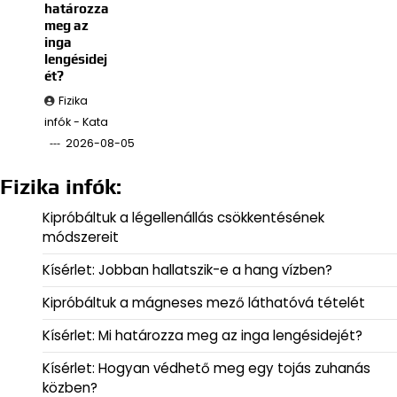
határozza
meg az
inga
lengésidej
ét?
Fizika
infók - Kata
2026-08-05
Fizika infók:
Kipróbáltuk a légellenállás csökkentésének
módszereit
Kísérlet: Jobban hallatszik-e a hang vízben?
Kipróbáltuk a mágneses mező láthatóvá tételét
Kísérlet: Mi határozza meg az inga lengésidejét?
Kísérlet: Hogyan védhető meg egy tojás zuhanás
közben?