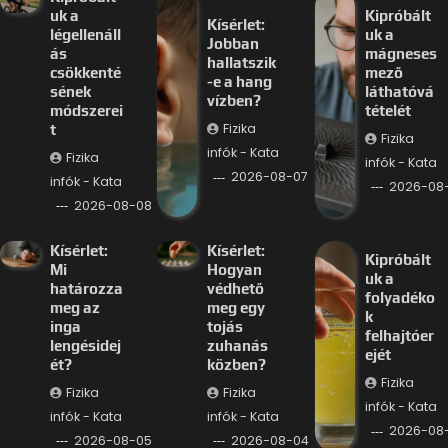
uk a
Kipróbált
Kísérlet:
légellenáll
uk a
Jobban
ás
mágneses
hallatszik
csökkenté
mező
-e a hang
sének
láthatóvá
vízben?
módszerei
tételét
Fizika
t
Fizika
infók - Kata
Fizika
infók - Kata
2026-08-07
infók - Kata
2026-08
2026-08-08
Kísérlet:
Kísérlet:
Kipróbált
Mi
Hogyan
uk a
határozza
védhető
folyadéko
meg az
meg egy
k
inga
tojás
felhajtóer
lengésidej
zuhanás
ejét
ét?
közben?
Fizika
Fizika
Fizika
infók - Kata
infók - Kata
infók - Kata
2026-08
2026-08-05
2026-08-04