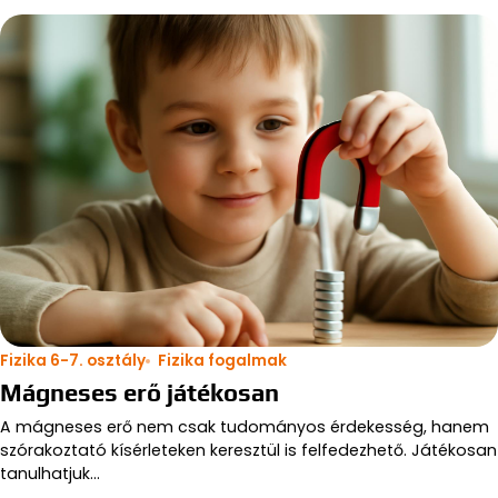
Fizika 6-7. osztály
Fizika fogalmak
Mágneses erő játékosan
A mágneses erő nem csak tudományos érdekesség, hanem
szórakoztató kísérleteken keresztül is felfedezhető. Játékosan
tanulhatjuk…