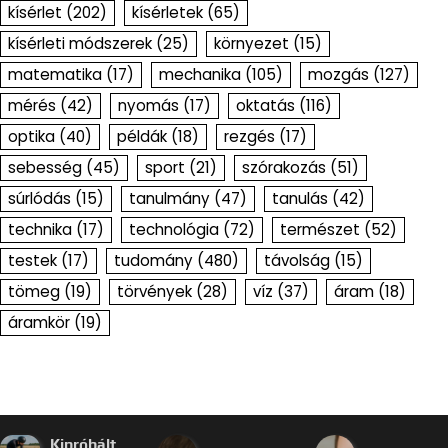
kísérlet
(202)
kísérletek
(65)
kísérleti módszerek
(25)
környezet
(15)
matematika
(17)
mechanika
(105)
mozgás
(127)
mérés
(42)
nyomás
(17)
oktatás
(116)
optika
(40)
példák
(18)
rezgés
(17)
sebesség
(45)
sport
(21)
szórakozás
(51)
súrlódás
(15)
tanulmány
(47)
tanulás
(42)
technika
(17)
technológia
(72)
természet
(52)
testek
(17)
tudomány
(480)
távolság
(15)
tömeg
(19)
törvények
(28)
víz
(37)
áram
(18)
áramkör
(19)
Kipróbált