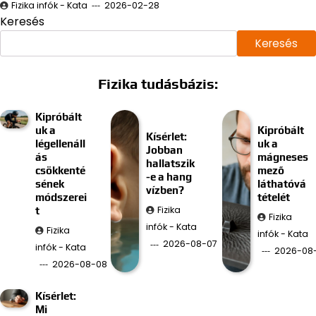
Fizika infók - Kata
2026-02-28
Keresés
Keresés
Fizika tudásbázis:
Kipróbált
uk a
Kipróbált
Kísérlet:
légellenáll
uk a
Jobban
ás
mágneses
hallatszik
csökkenté
mező
-e a hang
sének
láthatóvá
vízben?
módszerei
tételét
Fizika
t
Fizika
infók - Kata
Fizika
infók - Kata
2026-08-07
infók - Kata
2026-08
2026-08-08
Kísérlet:
Mi