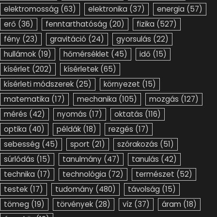
elektromosság
(63)
elektronika
(37)
energia
(57)
erő
(36)
fenntarthatóság
(20)
fizika
(527)
fény
(23)
gravitáció
(24)
gyorsulás
(22)
hullámok
(19)
hőmérséklet
(45)
idő
(15)
kísérlet
(202)
kísérletek
(65)
kísérleti módszerek
(25)
környezet
(15)
matematika
(17)
mechanika
(105)
mozgás
(127)
mérés
(42)
nyomás
(17)
oktatás
(116)
optika
(40)
példák
(18)
rezgés
(17)
sebesség
(45)
sport
(21)
szórakozás
(51)
súrlódás
(15)
tanulmány
(47)
tanulás
(42)
technika
(17)
technológia
(72)
természet
(52)
testek
(17)
tudomány
(480)
távolság
(15)
tömeg
(19)
törvények
(28)
víz
(37)
áram
(18)