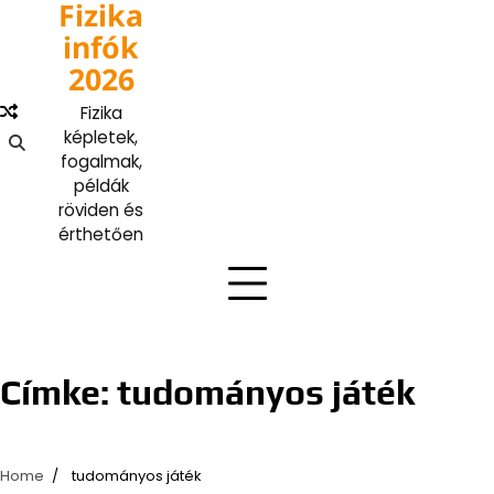
Fizika
Skip
to
infók
content
2026
Fizika
képletek,
fogalmak,
példák
röviden és
érthetően
Címke:
tudományos játék
Home
tudományos játék