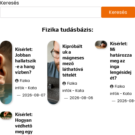
Keresés
Keresés
Fizika tudásbázis:
Kísérlet:
Kipróbált
Kísérlet:
Mi
uk a
Jobban
határozza
mágneses
hallatszik
meg az
mező
-e a hang
inga
láthatóvá
vízben?
lengésidej
tételét
ét?
Fizika
Fizika
Fizika
infók - Kata
infók - Kata
infók - Kata
2026-08-07
2026-08-06
2026-08
Kísérlet:
Hogyan
védhető
meg egy