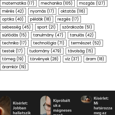
matematika
(17)
mechanika
(105)
mozgás
(127)
mérés
(42)
nyomás
(17)
oktatás
(116)
optika
(40)
példák
(18)
rezgés
(17)
sebesség
(45)
sport
(21)
szórakozás
(51)
súrlódás
(15)
tanulmány
(47)
tanulás
(42)
technika
(17)
technológia
(71)
természet
(52)
testek
(17)
tudomány
(479)
távolság
(15)
tömeg
(19)
törvények
(28)
víz
(37)
áram
(18)
áramkör
(19)
Kísérlet:
Kipróbált
Kísérlet:
Mi
uk a
Jobban
határozza
mágneses
hallatszik
meg az