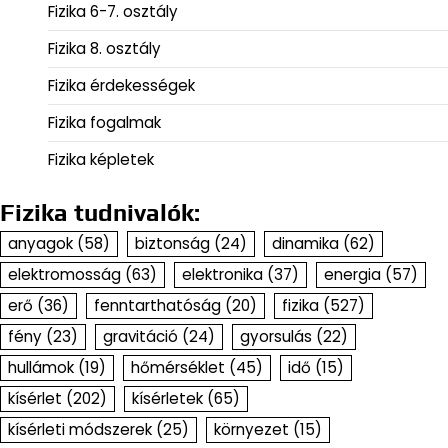
Fizika 6-7. osztály
Fizika 8. osztály
Fizika érdekességek
Fizika fogalmak
Fizika képletek
Fizika tudnivalók:
anyagok
(58)
biztonság
(24)
dinamika
(62)
elektromosság
(63)
elektronika
(37)
energia
(57)
erő
(36)
fenntarthatóság
(20)
fizika
(527)
fény
(23)
gravitáció
(24)
gyorsulás
(22)
hullámok
(19)
hőmérséklet
(45)
idő
(15)
kísérlet
(202)
kísérletek
(65)
kísérleti módszerek
(25)
környezet
(15)