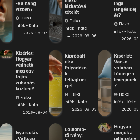
mező
-e a hang
inga
láthatóvá
vízben?
lengésidej
tételét
ét?
Fizika
Fizika
Fizika
infók - Kata
infók - Kata
infók - Kata
2026-08-07
2026-08-06
2026-08
Kísérlet:
Kipróbált
Kísérlet:
Hogyan
uk a
Van-e
védhető
folyadéko
valóban
meg egy
k
tömege a
tojás
felhajtóer
levegőnek
zuhanás
ejét
?
közben?
Fizika
Fizika
Fizika
infók - Kata
infók - Kata
infók - Kata
2026-08-03
2026-08
2026-08-04
Hogyan
Coulomb-
Gyorsulás
mérjük a
törvény:
: Változó
pillanatny