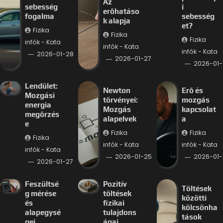
Az
sebesség
i
erőhatáso
fogalma
sebesség
k alapja
et?
Fizika
Fizika
Fizika
infók - Kata
infók - Kata
infók - Kata
2026-01-28
2026-01-27
2026-01-
Lendület:
Newton
Erő és
Mozgási
törvényei:
mozgás
energia
Mozgás
kapcsolat
megőrzés
alapelvek
a
e
Fizika
Fizika
Fizika
infók - Kata
infók - Kata
infók - Kata
2026-01-25
2026-01-
2026-01-27
Feszültsé
Pozitív
Töltések
g mérése
töltések
közötti
és
fizikai
kölcsönha
alapegysé
tulajdons
tások
gei
ágai