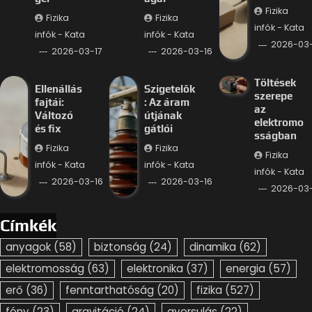
Fizika
Fizika
Fizika
infók - Kata
infók - Kata
infók - Kata
2026-03-
2026-03-17
2026-03-16
Töltések
Ellenállás
Szigetelők
szerepe
fajtái:
: Az áram
az
Változó
útjának
elektromo
és fix
gátlói
sságban
Fizika
Fizika
Fizika
infók - Kata
infók - Kata
infók - Kata
2026-03-16
2026-03-16
2026-03-
Címkék
anyagok
(58)
biztonság
(24)
dinamika
(62)
elektromosság
(63)
elektronika
(37)
energia
(57)
erő
(36)
fenntarthatóság
(20)
fizika
(527)
fény
(23)
gravitáció
(24)
gyorsulás
(22)