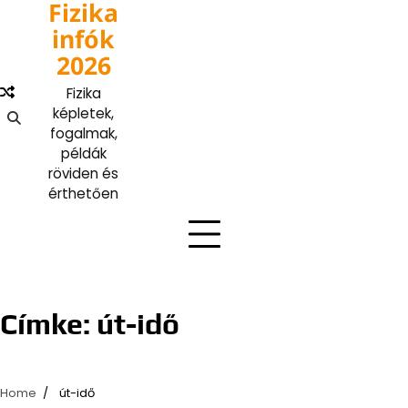
Fizika
Skip
to
infók
content
2026
Fizika
képletek,
fogalmak,
példák
röviden és
érthetően
Címke:
út-idő
Home
út-idő