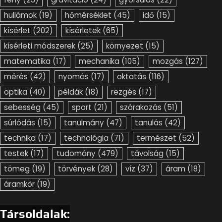
hullámok
(19)
hőmérséklet
(45)
idő
(15)
kísérlet
(202)
kísérletek
(65)
kísérleti módszerek
(25)
környezet
(15)
matematika
(17)
mechanika
(105)
mozgás
(127)
mérés
(42)
nyomás
(17)
oktatás
(116)
optika
(40)
példák
(18)
rezgés
(17)
sebesség
(45)
sport
(21)
szórakozás
(51)
súrlódás
(15)
tanulmány
(47)
tanulás
(42)
technika
(17)
technológia
(71)
természet
(52)
testek
(17)
tudomány
(479)
távolság
(15)
tömeg
(19)
törvények
(28)
víz
(37)
áram
(18)
áramkör
(19)
Társoldalak: