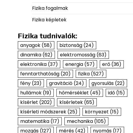
Fizika fogalmak
Fizika képletek
Fizika tudnivalók:
anyagok
(58)
biztonság
(24)
dinamika
(62)
elektromosság
(63)
elektronika
(37)
energia
(57)
erő
(36)
fenntarthatóság
(20)
fizika
(527)
fény
(23)
gravitáció
(24)
gyorsulás
(22)
hullámok
(19)
hőmérséklet
(45)
idő
(15)
kísérlet
(202)
kísérletek
(65)
kísérleti módszerek
(25)
környezet
(15)
matematika
(17)
mechanika
(105)
mozgás
(127)
mérés
(42)
nyomás
(17)