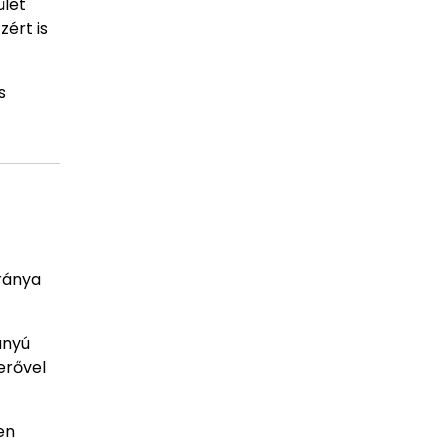
ület
zért is
s
iránya
ányú
erővel
en