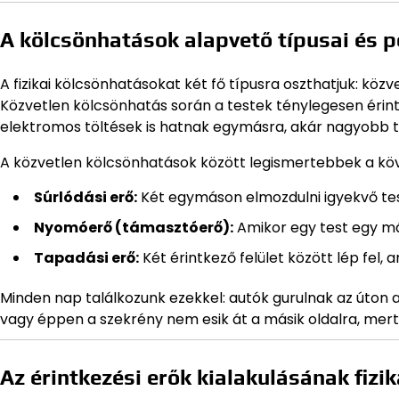
A kölcsönhatások alapvető típusai és p
A fizikai kölcsönhatásokat két fő típusra oszthatjuk: köz
Közvetlen kölcsönhatás során a testek ténylegesen érint
elektromos töltések is hatnak egymásra, akár nagyobb tá
A közvetlen kölcsönhatások között legismertebbek a kö
Súrlódási erő:
Két egymáson elmozdulni igyekvő test
Nyomóerő (támasztóerő):
Amikor egy test egy más
Tapadási erő:
Két érintkező felület között lép fel, 
Minden nap találkozunk ezekkel: autók gurulnak az úton a 
vagy éppen a szekrény nem esik át a másik oldalra, mert 
Az érintkezési erők kialakulásának fizik