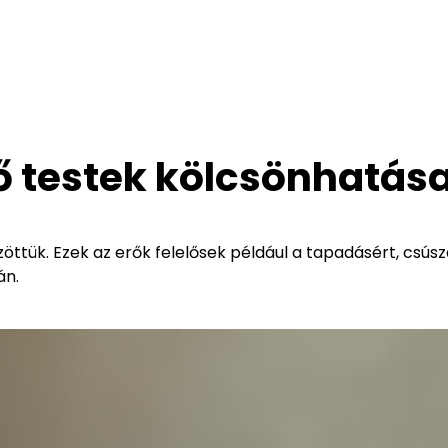
ző testek kölcsönhatás
özöttük. Ezek az erők felelősek például a tapadásért, csús
án.