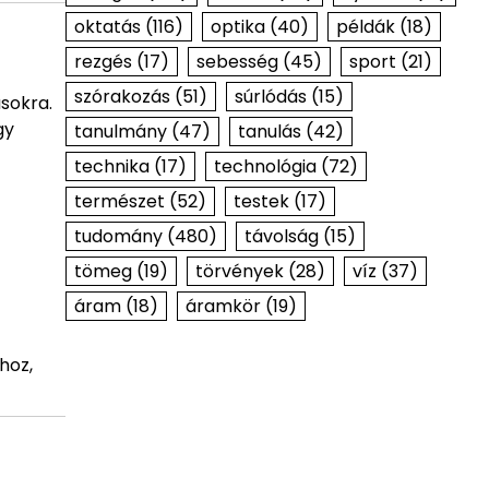
oktatás
(116)
optika
(40)
példák
(18)
rezgés
(17)
sebesség
(45)
sport
(21)
szórakozás
(51)
súrlódás
(15)
ásokra.
gy
tanulmány
(47)
tanulás
(42)
technika
(17)
technológia
(72)
természet
(52)
testek
(17)
tudomány
(480)
távolság
(15)
tömeg
(19)
törvények
(28)
víz
(37)
áram
(18)
áramkör
(19)
hoz,