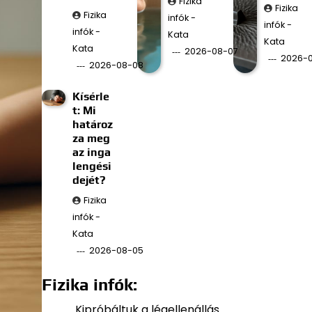
Fizika
Fizika
Fizika
infók -
infók -
infók -
Kata
Kata
Kata
2026-08-07
2026-
2026-08-08
Kísérle
t: Mi
határoz
za meg
az inga
lengési
dejét?
Fizika
infók -
Kata
2026-08-05
Fizika infók:
Kipróbáltuk a légellenállás