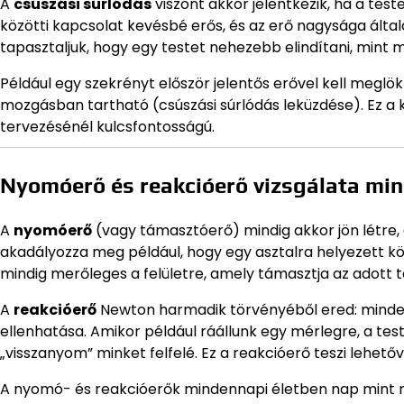
A
csúszási súrlódás
viszont akkor jelentkezik, ha a tes
közötti kapcsolat kevésbé erős, és az erő nagysága által
tapasztaljuk, hogy egy testet nehezebb elindítani, mint 
Például egy szekrényt először jelentős erővel kell meglök
mozgásban tartható (csúszási súrlódás leküzdése). Ez a
tervezésénél kulcsfontosságú.
Nyomóerő és reakcióerő vizsgálata mi
A
nyomóerő
(vagy támasztóerő) mindig akkor jön létre, 
akadályozza meg például, hogy egy asztalra helyezett kö
mindig merőleges a felületre, amely támasztja az adott t
A
reakcióerő
Newton harmadik törvényéből ered: minden
ellenhatása. Amikor például ráállunk egy mérlegre, a te
„visszanyom” minket felfelé. Ez a reakcióerő teszi lehetőv
A nyomó- és reakcióerők mindennapi életben nap mint nap