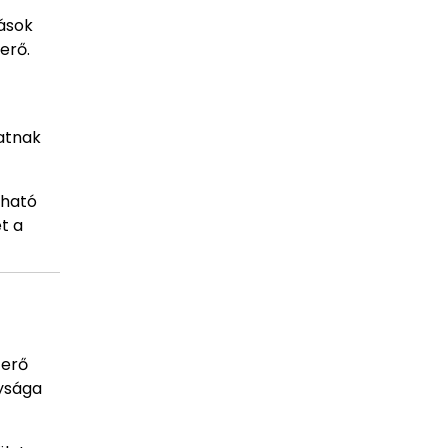
tások
erő.
atnak
 ható
t a
 erő
gysága