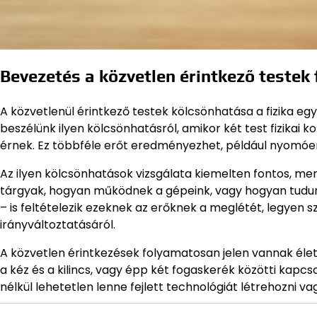
Bevezetés a közvetlen érintkező teste
A közvetlenül érintkező testek kölcsönhatása a fizika e
beszélünk ilyen kölcsönhatásról, amikor két test fizikai 
érnek. Ez többféle erőt eredményezhet, például nyomóer
Az ilyen kölcsönhatások vizsgálata kiemelten fontos, m
tárgyak, hogyan működnek a gépeink, vagy hogyan tudunk 
– is feltételezik ezeknek az erőknek a meglétét, legyen 
irányváltoztatásáról.
A közvetlen érintkezések folyamatosan jelen vannak életü
a kéz és a kilincs, vagy épp két fogaskerék közötti kapc
nélkül lehetetlen lenne fejlett technológiát létrehozni va