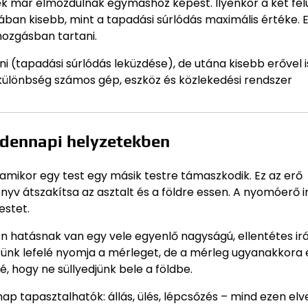
tek már elmozdulnak egymáshoz képest. Ilyenkor a két fel
ában kisebb, mint a tapadási súrlódás maximális értéke. E
mozgásban tartani.
ni (tapadási súrlódás leküzdése), de utána kisebb erővel i
 különbség számos gép, eszköz és közlekedési rendszer
ndennapi helyzetekben
amikor egy test egy másik testre támaszkodik. Ez az erő
nyv átszakítsa az asztalt és a földre essen. A nyomóerő 
estet.
 hatásnak van egy vele egyenlő nagyságú, ellentétes ir
stünk lefelé nyomja a mérleget, de a mérleg ugyanakkora 
é, hogy ne süllyedjünk bele a földbe.
 tapasztalhatók: állás, ülés, lépcsőzés – mind ezen elv