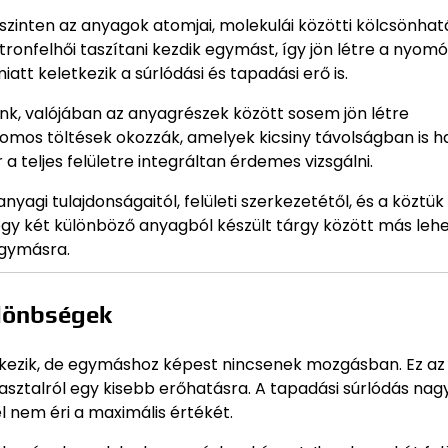
 szinten az anyagok atomjai, molekulái közötti kölcsönha
tronfelhői taszítani kezdik egymást, így jön létre a nyomó
tt keletkezik a súrlódási és tapadási erő is.
nk, valójában az anyagrészek között sosem jön létre
omos töltések okozzák, amelyek kicsiny távolságban is h
teljes felületre integráltan érdemes vizsgálni.
yagi tulajdonságaitól, felületi szerkezetétől, és a köztük
gy két különböző anyagból készült tárgy között más lehe
egymásra.
ülönbségek
intkezik, de egymáshoz képest nincsenek mozgásban. Ez az
asztalról egy kisebb erőhatásra. A tapadási súrlódás na
l nem éri a maximális értékét.