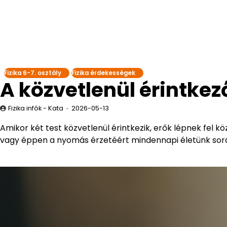
Fizika 6-7. osztály
Fizika érdekességek
A közvetlenül érintke
Fizika infók - Kata
2026-05-13
Amikor két test közvetlenül érintkezik, erők lépnek fel k
vagy éppen a nyomás érzetéért mindennapi életünk sor