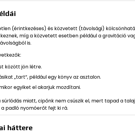
éldái
vetlen (érintkezéses) és közvetett (távolsági) kölcsönhat
keznek, míg a közvetett esetben például a gravitáció va
volságból is.
vetkezők:
 között jön létre.
ikat „tart”, például egy könyv az asztalon.
amikor egyiket el akarjuk mozdítani.
súrlódás miatt, cipőnk nem csúszik el, mert tapad a talaj
a padló nyomóerőt fejt ki rá.
ai háttere