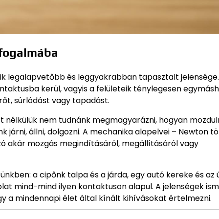
k fogalmába
gyik legalapvetőbb és leggyakrabban tapasztalt jelensége
kontaktusba kerül, vagyis a felületeik ténylegesen egymás
őt, súrlódást vagy tapadást.
ert nélkülük nem tudnánk megmagyarázni, hogyan mozduln
járni, állni, dolgozni. A mechanika alapelvei – Newton t
szó akár mozgás megindításáról, megállításáról vagy
nkben: a cipőnk talpa és a járda, egy autó kereke és az ú
solat mind-mind ilyen kontaktuson alapul. A jelenségek is
gy a mindennapi élet által kínált kihívásokat értelmezni.