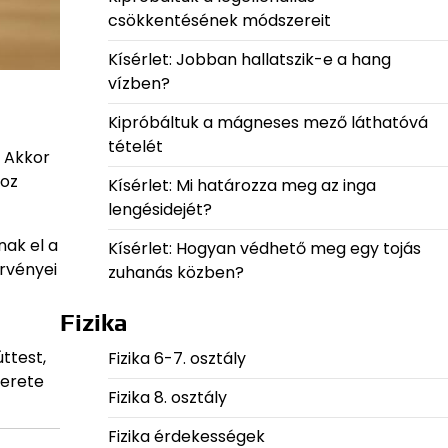
csökkentésének módszereit
Kísérlet: Jobban hallatszik-e a hang
vízben?
Kipróbáltuk a mágneses mező láthatóvá
tételét
. Akkor
hoz
Kísérlet: Mi határozza meg az inga
lengésidejét?
ak el a
Kísérlet: Hogyan védhető meg egy tojás
örvényei
zuhanás közben?
Fizika
ttest,
Fizika 6-7. osztály
merete
Fizika 8. osztály
Fizika érdekességek