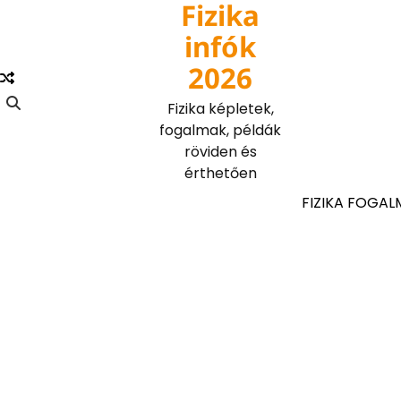
Fizika
Skip
to
infók
content
2026
Fizika képletek,
fogalmak, példák
röviden és
érthetően
FIZIKA FOGAL