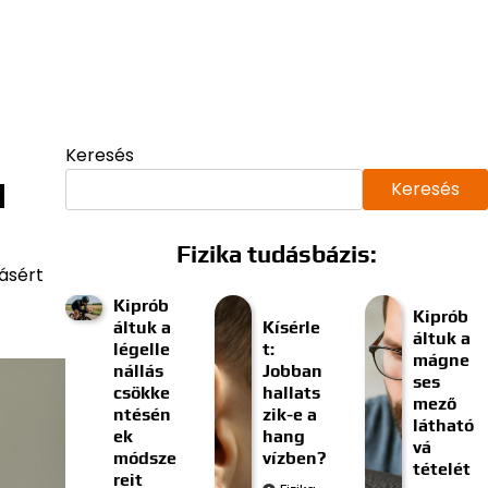
Keresés
a
Keresés
Fizika tudásbázis:
zásért
Kiprób
Kiprób
áltuk a
Kísérle
áltuk a
légelle
t:
mágne
nállás
Jobban
ses
csökke
hallats
mező
ntésén
zik-e a
látható
ek
hang
vá
módsze
vízben?
tételét
reit