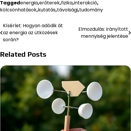
Tagged
energia
,
erőterek
,
fizika
,
interakció
,
kölcsönhatások
,
kutatás
,
távolsági
,
tudomány
Kísérlet: Hogyan adódik át
Bejegyzés
Elmozdulás: irányított
az energia az ütközések
mennyiség jelentése
navigáció
során?
Related Posts