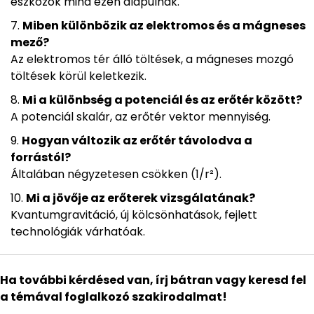
eszközök mind ezen alapulnak.
Miben különbözik az elektromos és a mágneses
mező?
Az elektromos tér álló töltések, a mágneses mozgó
töltések körül keletkezik.
Mi a különbség a potenciál és az erőtér között?
A potenciál skalár, az erőtér vektor mennyiség.
Hogyan változik az erőtér távolodva a
forrástól?
Általában négyzetesen csökken (1/r²).
Mi a jövője az erőterek vizsgálatának?
Kvantumgravitáció, új kölcsönhatások, fejlett
technológiák várhatóak.
Ha további kérdésed van, írj bátran vagy keresd fel
a témával foglalkozó szakirodalmat!