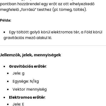
pontban hozzárendel egy erőt az ott elhelyezkedő
megfelelő „forrású” testhez (pl. tömeg, töltés).
Példa:
Egy töltött golyó körül elektromos tér, a Föld körül
gravitációs mező alakul ki.
Jellemzők, jelek, mennyiségek
Gravitációs erőtér
:
Jele: g
Egysége: N/kg
Vektor mennyiség
Elektromos erőtér
:
Jele: E