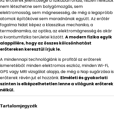
Az erőterek jelentősége a fizikában óriási, hiszen nélkülük
nem létezhetne sem bolygómozgás, sem
elektromosság, sem mágnesesség, de még a legapróbb
atomok építőkövei sem maradnának együtt. Az erőtér
fogalma hidat képez a klasszikus mechanika, a
termodinamika, az optika, az elektromágnesség és akár
a kvantumfizika területei között.
A modern fizika egyik
alappillére, hogy az összes kölcsönhatást
erőtereken keresztül írjuk le.
A mindennapi technológiánk is profitál az erőterek
ismeretéből: minden elektromos eszköz, minden Wi-Fi,
GPS vagy MRI vizsgálat alapja, de még a Nap sugárzása is
erőterek révén jut el hozzánk.
Elméleti és gyakorlati
szinten is elképzelhetetlen lenne a világunk erőterek
nélkül.
Tartalomjegyzék