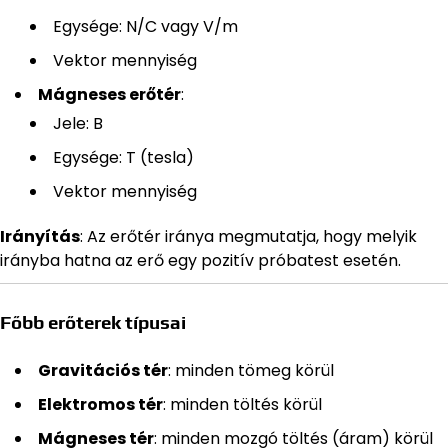
Egysége: N/C vagy V/m
Vektor mennyiség
Mágneses erőtér
:
Jele: B
Egysége: T (tesla)
Vektor mennyiség
Irányítás
: Az erőtér iránya megmutatja, hogy melyik
irányba hatna az erő egy pozitív próbatest esetén.
Főbb erőterek típusai
Gravitációs tér
: minden tömeg körül
Elektromos tér
: minden töltés körül
Mágneses tér
: minden mozgó töltés (áram) körül