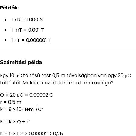
Példák:
1 kN = 1 000 N
1 mT = 0,001 T
1 μT = 0,000001 T
Számítási példa
Egy 10 μC töltésű test 0,5 m távolságban van egy 20 μC
töltéstől. Mekkora az elektromos tér erőssége?
Q = 20 μC = 0,00002 C
r = 0,5 m
k = 9 × 10⁹ N·m²/C²
E = k × Q ÷ r²
E = 9 × 10⁹ × 0,00002 ÷ 0,25