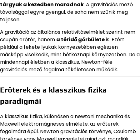
tárgyak a kezedben maradnak
. A gravitációs mező
távolsággal egyre gyengül, de soha nem szűnik meg
teljesen.
A gravitáció az általános relativitáselmélet szerint nem
csupán erőtér, hanem
a téridő görbülete
is. Ezért
például a fekete lyukak környezetében egészen
másképp viselkedik, mint hétköznapi környezetben. De a
mindennapi életben a klasszikus, Newton-féle
gravitációs mező fogalma tökéletesen működik.
Erőterek és a klasszikus fizika
paradigmái
A klasszikus fizika, különösen a newtoni mechanika és
Maxwell elektromágneses elmélete, az erőterek
fogalmára épül. Newton gravitációs törvénye, Coulomb
törvénye vagy Maxwell egyenletei mind azt mondják