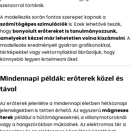
szenzorral történik.
A modellezés során fontos szerepet kapnak a
számítógépes szimulációk
is. Ezek lehetővé teszik,
hogy
bonyolult erőtereket is tanulmányozzunk,
amelyeket kézzel már lehetetlen volna kiszámolni
. A
modellezés eredményeit gyakran grafikonokkal,
térképekkel vagy vektornyilakkal ábrázoljuk, hogy
könnyebb legyen értelmezni őket.
Mindennapi példák: erőterek közel és
távol
Az erőterek jelenléte a mindennapi életben hétköznapi
jelenségekben is tetten érhető. Az egyszerű
mágneses
terek
például a hűtőmágneseknél, a villanymotoroknál
vagy a hangszórókban működnek. Az elektromos tér a