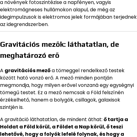
a növények fotoszintézise a napfényen, vagyis
elektromágneses hullámokon alapul, de még az
idegimpulzusok is elektromos jelek formájában terjednek
az idegrendszerben.
Gravitációs mezők: láthatatlan, de
meghatározó erő
A
gravitációs mező
a tömeggel rendelkező testek
között ható vonzó erő. A mező minden pontján
megmondja, hogy milyen erővel vonzaná egy egységnyi
tömegű testet. Ez a mező nemcsak a Föld felszínén
érzékelhető, hanem a bolygók, csillagok, galaxisok
szintjén is.
A gravitáció láthatatlan, de mindent áthat:
ő tartja a
Holdat a Föld körül, a Földet a Nap körül, ő teszi
lehetővé, hogy a folyók lefelé folynak, és hogy a