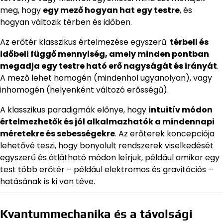
meg, hogy
egy mező hogyan hat egy testre
, és
hogyan változik térben és időben.
Az erőtér klasszikus értelmezése egyszerű:
térbeli és
időbeli függő mennyiség, amely minden pontban
megadja egy testre ható erő nagyságát és irányát
.
A mező lehet homogén (mindenhol ugyanolyan), vagy
inhomogén (helyenként változó erősségű).
A klasszikus paradigmák előnye, hogy
intuitív módon
értelmezhetők és jól alkalmazhatók a mindennapi
méretekre és sebességekre
. Az erőterek koncepciója
lehetővé teszi, hogy bonyolult rendszerek viselkedését
egyszerű és átlátható módon leírjuk, például amikor egy
test több erőtér – például elektromos és gravitációs –
hatásának is ki van téve.
Kvantummechanika és a távolsági