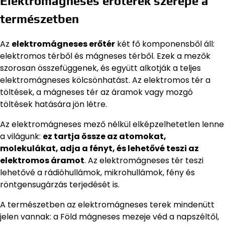
Elektromágneses erőterek szerepe a
természetben
Az
elektromágneses erőtér
két fő komponensből áll:
elektromos térből és mágneses térből. Ezek a mezők
szorosan összefüggenek, és együtt alkotják a teljes
elektromágneses kölcsönhatást. Az elektromos tér a
töltések, a mágneses tér az áramok vagy mozgó
töltések hatására jön létre.
Az elektromágneses mező nélkül elképzelhetetlen lenne
a világunk:
ez tartja össze az atomokat,
molekulákat, adja a fényt, és lehetővé teszi az
elektromos áramot
. Az elektromágneses tér teszi
lehetővé a rádióhullámok, mikrohullámok, fény és
röntgensugárzás terjedését is.
A természetben az elektromágneses terek mindenütt
jelen vannak: a Föld mágneses mezeje véd a napszéltől,