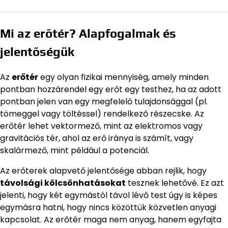
Mi az erőtér? Alapfogalmak és
jelentőségük
Az
erőtér
egy olyan fizikai mennyiség, amely minden
pontban hozzárendel egy erőt egy testhez, ha az adott
pontban jelen van egy megfelelő tulajdonsággal (pl.
tömeggel vagy töltéssel) rendelkező részecske. Az
erőtér lehet vektormező, mint az elektromos vagy
gravitációs tér, ahol az erő iránya is számít, vagy
skalármező, mint például a potenciál.
Az erőterek alapvető jelentősége abban rejlik, hogy
távolsági kölcsönhatásokat
tesznek lehetővé. Ez azt
jelenti, hogy két egymástól távol lévő test úgy is képes
egymásra hatni, hogy nincs közöttük közvetlen anyagi
kapcsolat. Az erőtér maga nem anyag, hanem egyfajta