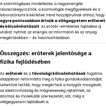
A számítógépes modellezés, a nagyenergiás
részecskegyorsítók, a kozmológiai megfigyelések és a
laboratóriumi kísérletek mind hozzájárulnak ahhoz, hogy
egyre pontosabban értsük a világegyetem erőtereit
és kölcsönhatásait
. Az erőtér-elméletek fejlődése új
utakat nyithat az energia, az információ és az anyag
megértésében – és hasznosításában.
Összegzés: erőterek jelentősége a
fizika fejlődésében
Az
erőterek
és a
távolsági kölcsönhatások
fogalma
alapjaiban reformálta meg a fizika gondolkodásmódját.
Lehetővé tették, hogy megértsük a bolygók mozgását,
az elektromosság és mágnesesség rejtelmeit, az
atomok és molekulák szerkezetét, sőt, még a
világegyetem fejlődését is.