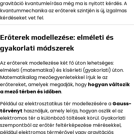
gravitáció kvantumleírása még ma is nyitott kérdés. A
kvantummechanika az erőterek szintjén is új, izgalmas
kérdéseket vet fel.
Erőterek modellezése: elméleti és
gyakorlati módszerek
Az erőterek modellezése két fő úton lehetséges:
elméleti (matematikai) és kísérleti (gyakorlati) úton.
Matematikailag mezőegyenletekkel írjuk le az
erőtereket, amelyek megadják, hogy
hogyan változik
a mező térben és időben
.
Például az elektrosztatikus tér modellezésére a
Gauss-
törvényt
használjuk, amely leírja, hogyan oszlik el az
elektromos tér a különböző töltések körül. Gyakorlati
szempontból az erőtér feltérképezése mérésekkel,
például elektromos térmérővel vagy gravitációs