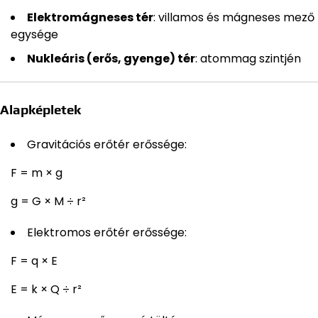
Elektromágneses tér
: villamos és mágneses mező
egysége
Nukleáris (erős, gyenge) tér
: atommag szintjén
Alapképletek
Gravitációs erőtér erőssége:
F = m × g
g = G × M ÷ r²
Elektromos erőtér erőssége:
F = q × E
E = k × Q ÷ r²