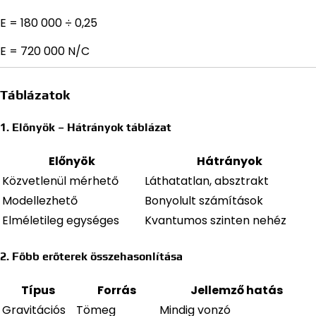
E = 180 000 ÷ 0,25
E = 720 000 N/C
Táblázatok
1. Előnyök – Hátrányok táblázat
Előnyök
Hátrányok
Közvetlenül mérhető
Láthatatlan, absztrakt
Modellezhető
Bonyolult számítások
Elméletileg egységes
Kvantumos szinten nehéz
2. Főbb erőterek összehasonlítása
Típus
Forrás
Jellemző hatás
Gravitációs
Tömeg
Mindig vonzó