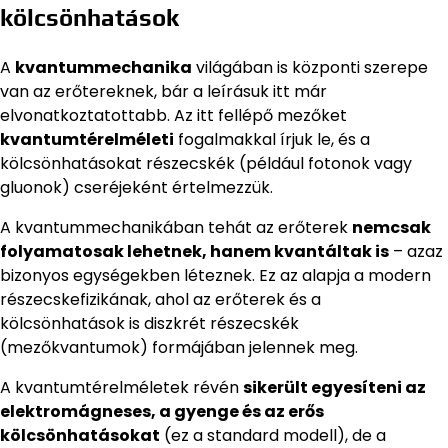
kölcsönhatások
A
kvantummechanika
világában is központi szerepe
van az erőtereknek, bár a leírásuk itt már
elvonatkoztatottabb. Az itt fellépő mezőket
kvantumtérelméleti
fogalmakkal írjuk le, és a
kölcsönhatásokat részecskék (például fotonok vagy
gluonok) cseréjeként értelmezzük.
A kvantummechanikában tehát az erőterek
nemcsak
folyamatosak lehetnek, hanem kvantáltak is
– azaz
bizonyos egységekben léteznek. Ez az alapja a modern
részecskefizikának, ahol az erőterek és a
kölcsönhatások is diszkrét részecskék
(mezőkvantumok) formájában jelennek meg.
A kvantumtérelméletek révén
sikerült egyesíteni az
elektromágneses, a gyenge és az erős
kölcsönhatásokat
(ez a standard modell), de a