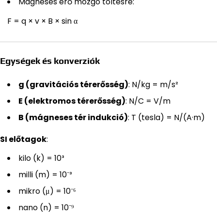
Mágneses erő mozgó töltésre:
F = q × v × B × sin α
Egységek és konverziók
g (gravitációs térerősség)
: N/kg = m/s²
E (elektromos térerősség)
: N/C = V/m
B (mágneses tér indukció)
: T (tesla) = N/(A·m)
SI előtagok
:
kilo (k) = 10³
milli (m) = 10⁻³
mikro (μ) = 10⁻⁶
nano (n) = 10⁻⁹