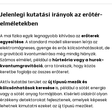
Jelenlegi kutatási irányok az erőtér-
elméletekben
A mai fizika egyik legnagyobb kihívása az
erőterek
egyesítése
. A standard modell sikeresen leírja az
elektromágneses, gyenge és erős kölcsönhatásokat, de
a gravitáció kvantumleírása még mindig hiányzik.
Számos elmélet, például a
húrteória vagy a hurok-
kvantumgravitáció
, arra törekszik, hogy közös
keretbe foglalja az összes erőteret.
Aktív kutatási terület az
új típusú mezők és
kölcsönhatások keresése
is, például a sötét energia
vagy a sötét anyag formájában. Kísérleti oldalról olyan
érzékeny detektorokat fejlesztenek, amelyek képesek
lehetnek kimutatni ezeket az új típusú mezőket.