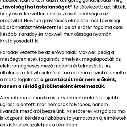
fizikusok számára. A klasszikus görög gondolkodás még
„távolsági hatástalanságot”
feltételezett: azt hitték,
hogy csak közvetlen érintkezéssel lehetséges az
erőátvitel. Newton gravitációs elmélete már távolsági
kölcsönhatást tételezett fel, de az erőtér fogalma csak
később, Faraday és Maxwell munkássága nyomán
kristályosodott ki.
Faraday vezette be az erővonalak, Maxwell pedig a
mezőegyenletek fogalmát, amelyek megalapozták az
elektromágneses mező modern értelmezését. Az
általános relativitáselmélet forradalma új szintre emelte
a mező fogalmát:
a gravitációt már nem erőként,
hanem a téridő görbületeként értelmezzük
.
A kvantummechanika és a kvantumtérelmélet újabb
ugrást jelentett: már nemcsak folytonos, hanem
kvantált mezőkről beszélünk. Az erőterek vizsgálata ma
is központi kérdés a fizikában, folyamatosan új elméletek
és kísérletek születnek a témában.