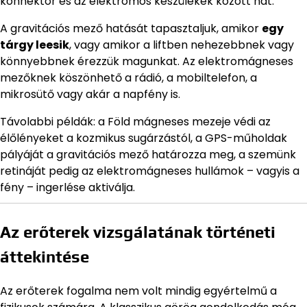
konnektor és az elektromos készülékek között hat.
A gravitációs mező hatását tapasztaljuk, amikor
egy
tárgy leesik
, vagy amikor a liftben nehezebbnek vagy
könnyebbnek érezzük magunkat. Az elektromágneses
mezőknek köszönhető a rádió, a mobiltelefon, a
mikrosütő vagy akár a napfény is.
Távolabbi példák: a Föld mágneses mezeje védi az
élőlényeket a kozmikus sugárzástól, a GPS-műholdak
pályáját a gravitációs mező határozza meg, a szemünk
retináját pedig az elektromágneses hullámok – vagyis a
fény – ingerlése aktiválja.
Az erőterek vizsgálatának történeti
áttekintése
Az erőterek fogalma nem volt mindig egyértelmű a