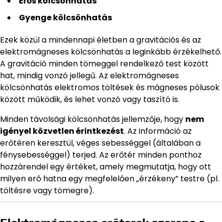
Erős kölcsönhatás
Gyenge kölcsönhatás
Ezek közül a mindennapi életben a gravitációs és az
elektromágneses kölcsönhatás a leginkább érzékelhető.
A gravitáció minden tömeggel rendelkező test között
hat, mindig vonzó jellegű. Az elektromágneses
kölcsönhatás elektromos töltések és mágneses pólusok
között működik, és lehet vonzó vagy taszító is.
Minden távolsági kölcsönhatás jellemzője, hogy
nem
igényel közvetlen érintkezést
. Az információ az
erőtéren keresztül, véges sebességgel (általában a
fénysebességgel) terjed. Az erőtér minden ponthoz
hozzárendel egy értéket, amely megmutatja, hogy ott
milyen erő hatna egy megfelelően „érzékeny” testre (pl.
töltésre vagy tömegre).