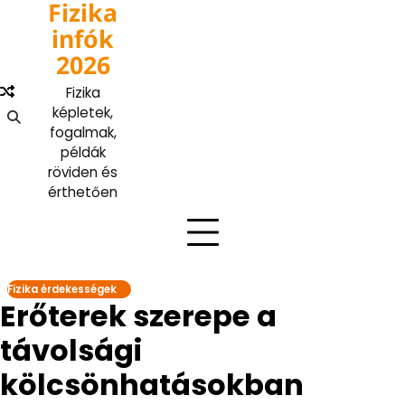
Fizika
Skip
to
infók
content
2026
Fizika
képletek,
fogalmak,
példák
röviden és
érthetően
Fizika érdekességek
Erőterek szerepe a
távolsági
kölcsönhatásokban