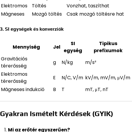
Elektromos
Töltés
Vonzhat, taszíthat
Mágneses
Mozgó töltés
Csak mozgó töltésre hat
3. SI egységek és konverziók
SI
Tipikus
Mennyiség
Jel
egység
prefixumok
Gravitációs
g
N/kg
m/s²
térerősség
Elektromos
E
N/C, V/m
kV/m, mV/m, μV/m
térerősség
Mágneses indukció
B
T
mT, μT, nT
Gyakran Ismételt Kérdések (GYIK)
Mi az erőtér egyszerűen?